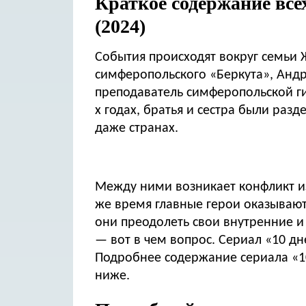
Краткое содержание всех
8 серия
(2024)
9 серия
10 серия
События происходят вокруг семьи
11 серия
симферопольского «Беркута», Андре
преподаватель симферопольской ги
х годах, братья и сестра были раз
даже странах.
Между ними возникает конфликт из-
же время главные герои оказывают
они преодолеть свои внутренние и
— вот в чем вопрос. Сериал «10 дн
Подробнее содержание сериала «1
ниже.