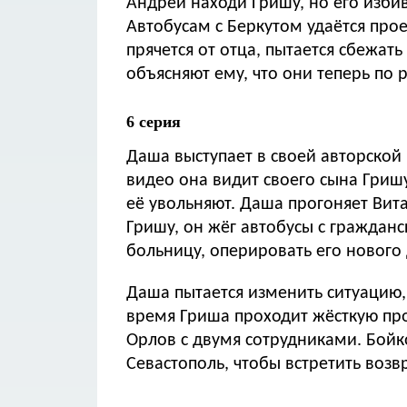
Андрей находи Гришу, но его избив
Автобусам с Беркутом удаётся про
прячется от отца, пытается сбежать 
объясняют ему, что они теперь по 
6 серия
Даша выступает в своей авторско
видео она видит своего сына Гришу,
её увольняют. Даша прогоняет Виталика. Андрей рассказывает Николаю, что видел
Гришу, он жёг автобусы с граждан
больницу, оперировать его нового 
Даша пытается изменить ситуацию,
время Гриша проходит жёсткую про
Орлов с двумя сотрудниками. Бойк
Севастополь, чтобы встретить воз