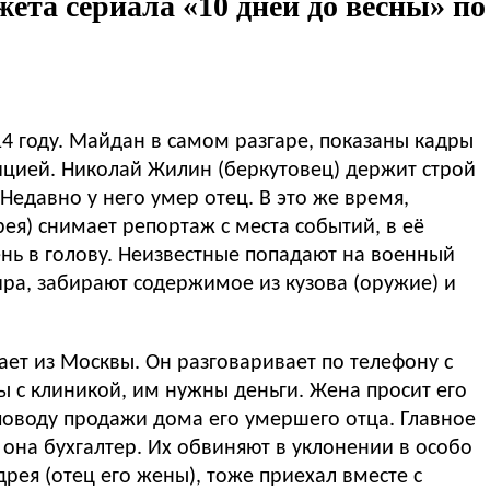
ета сериала «10 дней до весны» по
14 году. Майдан в самом разгаре, показаны кадры
ицией. Николай Жилин (беркутовец) держит строй
 него умер отец. В это же время,
я) снимает репортаж с места событий, в её
 попадают на военный
ира, забирают содержимое из кузова (оружие) и
ет из Москвы. Он разговаривает по телефону с
 с клиникой, им нужны деньги. Жена просит его
 поводу продажи дома его умершего отца. Главное
, она бухгалтер. Их обвиняют в уклонении в особо
дрея (отец его жены), тоже приехал вместе с