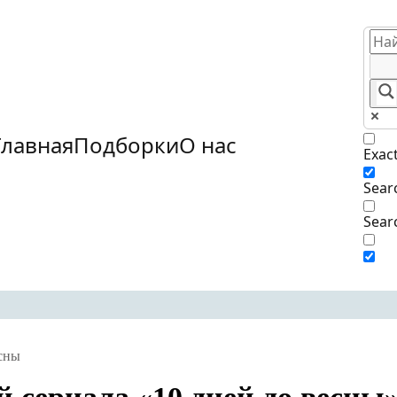
Главная
Подборки
О нас
Exac
Searc
Sear
есны