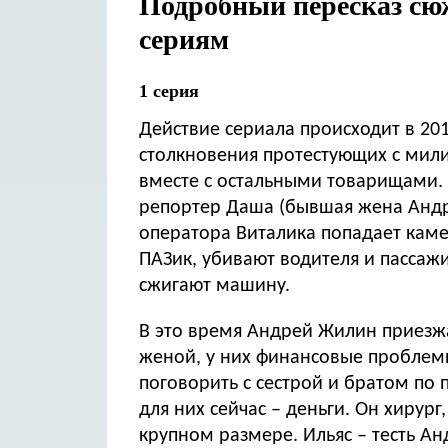
Подробный пересказ сюж
сериям
1 серия
Действие сериала происходит в 20
столкновения протестующих с мил
вместе с остальными товарищами. Недавно у
репортер Даша (бывшая жена Андре
оператора Виталика попадает камень в голову. Неизвестные
ПАЗик, убивают водителя и пассаж
сжигают машину.
В это время Андрей Жилин приезжа
женой, у них финансовые проблемы
поговорить с сестрой и братом по
для них сейчас – деньги. Он хирург
крупном размере. Ильяс – тесть Ан