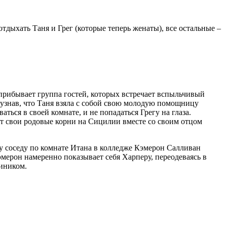
тдыхать Таня и Грег (которые теперь женаты), все остальные –
 прибывает группа гостей, которых встречает вспыльчивый
 узнав, что Таня взяла с собой свою молодую помощницу
ься в своей комнате, и не попадаться Грегу на глаза.
ет свои родовые корни на Сицилии вместе со своим отцом
 соседу по комнате Итана в колледже Кэмерон Салливан
мерон намеренно показывает себя Харперу, переодеваясь в
миником.