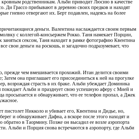
ым кровным родственникам. Альби приводит Люсию в качестве
со. Ди Грассо прибывают в деревню своих предков и находят
е гневно отвергают их. Берт подавлен, надеясь на более
у причитающиеся деньги. Валентина наслаждается своим первым
омолвку с коллегой-консьержем Рокко. Таня намекает Порции,
 заняться сексом, Таня находит в рамке фотографию Квентина
се свои деньги на роскошь, и загадочно подразумевает, что
его, прежде чем вмешивается прохожий. Итан делится своими
ше; Затем она приглашает его присоединиться к ней на прогулке
ер, возрождая страсть в их браке. Альби убеждает Доминика
ия покидает Альби и празднует свою успешную аферу с Мией и
да просыпается и обнаруживает, что ее телефон пропал, а Джек
 ужасное.
ет пистолет Никколо и убивает его, Квентина и Дидье, но,
 берег и обнаруживает Дафна, а вскоре после этого находят и
ию обратно в Таормину. Позже он высадил ее возле аэропорта
ти. Альби и Порция снова встречаются в аэропорту, где Альби