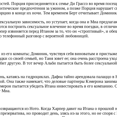
стей. Порция присоединяется к семье Ди Грассо во время посещ
тические предпочтения за ужином, а позже Порция нарушает св
цию в конце их ночи. Тем временем Берт отчитывает Доминика з
ксуальную зависимость, но уступает, когда она и Миа предлагают
аются построить сексуальное влечение во время поездки, в отлич
пер извиняется перед Итаном за то, что он «строптивый», и обещ
го телефонный разговор с вероятной любовницей.
 из его комнаты; Доминик, чувствуя себя виноватым и пристыж
ки со своей семьей, но Таня зовет ее; она очень расстроена ух
юбит другую. В тот вечер Альби пытается быть более сексуальной
, катаясь на гидроциклах. Дафна тайно арендовала палаццо в Нот
вой. Она также намекает, что деловые партнеры Кэмерона заним
эмерон пытается убедить Итана инвестировать в его компанию. 
т Миа.
вращаются из Ното. Когда Харпер давит на Итана о прошлой ноч
презерватива, но проводит день, злясь из-за этого, но не спор