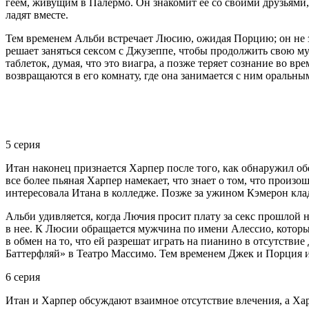
геем, живущим в Палермо. Он знакомит ее со своими друзьями, 
ладят вместе.
Тем временем Альби встречает Люсию, ожидая Порцию; он не зн
решает заняться сексом с Джузеппе, чтобы продолжить свою му
таблеток, думая, что это виагра, а позже теряет сознание во в
возвращаются в его комнату, где она занимается с ним оральны
5 серия
Итан наконец признается Харпер после того, как обнаружил об
все более пьяная Харпер намекает, что знает о том, что произ
интересовала Итана в колледже. Позже за ужином Кэмерон клад
Альби удивляется, когда Лючия просит плату за секс прошлой 
в нее. К Люсии обращается мужчина по имени Алессио, который
в обмен на то, что ей разрешат играть на пианино в отсутст
Баттерфляй» в Театро Массимо. Тем временем Джек и Порция ис
6 серия
Итан и Харпер обсуждают взаимное отсутствие влечения, а Хар