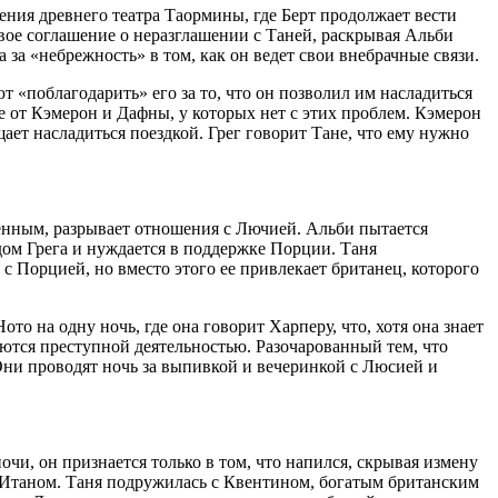
ения древнего театра Таормины, где Берт продолжает вести
ое соглашение о неразглашении с Таней, раскрывая Альби
а «небрежность» в том, как он ведет свои внебрачные связи.
 «поблагодарить» его за то, что он позволил им насладиться
ие от Кэмерон и Дафны, у которых нет с этих проблем. Кэмерон
ает насладиться поездкой. Грег говорит Тане, что ему нужно
енным, разрывает отношения с Лючией. Альби пытается
одом Грега и нуждается в поддержке Порции. Таня
 с Порцией, но вместо этого ее привлекает британец, которого
о на одну ночь, где она говорит Харперу, что, хотя она знает
аются преступной деятельностью. Разочарованный тем, что
Они проводят ночь за выпивкой и вечеринкой с Люсией и
и, он признается только в том, что напился, скрывая измену
я с Итаном. Таня подружилась с Квентином, богатым британским