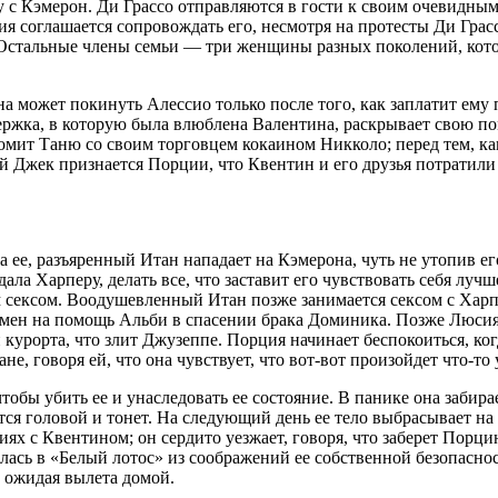
му с Кэмерон. Ди Грассо отправляются в гости к своим очевидн
ия соглашается сопровождать его, несмотря на протесты Ди Грас
Остальные члены семьи — три женщины разных поколений, которы
на может покинуть Алессио только после того, как заплатит ем
ьержка, в которую была влюблена Валентина, раскрывает свою п
мит Таню со своим торговцем кокаином Никколо; перед тем, как
 Джек признается Порции, что Квентин и его друзья потратили в
ла ее, разъяренный Итан нападает на Кэмерона, чуть не утопив 
ала Харперу, делать все, что заставит его чувствовать себя луч
ам сексом. Воодушевленный Итан позже занимается сексом с Харп
 обмен на помощь Альби в спасении брака Доминика. Позже Люс
курорта, что злит Джузеппе. Порция начинает беспокоиться, ког
ане, говоря ей, что она чувствует, что вот-вот произойдет что-то
тобы убить ее и унаследовать ее состояние. В панике она забира
ется головой и тонет. На следующий день ее тело выбрасывает на
иях с Квентином; он сердито уезжает, говоря, что заберет Порц
лась в «Белый лотос» из соображений ее собственной безопаснос
 ожидая вылета домой.