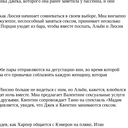
ка Джека, которого она ранее заметила у бассейна, и они
 как Люсия начинает сомневаться в своем выборе, Миа внезапно
жузеппе, неспособный заняться сексом, принимает несколько
 и Порция уходят из бара, чтобы вместе поспать, Альби и Люсия
Обе пары отправляются на дегустацию вин, во время которой
з-за его привычки соблазнять каждую женщину, которая
 Люсию больше не видеться с ним, но Альби, кажется, влюбился
ят ночь вместе. Миа предлагает Валентине сексуальные услуги
о друзьями. Квентин сопровождает Таню на спектакль «Мадам
ивляется, увидев, что Джек и Квентин занимаются сексом.
идев, как Харпер общается с Кэмерон на пляже, Итан