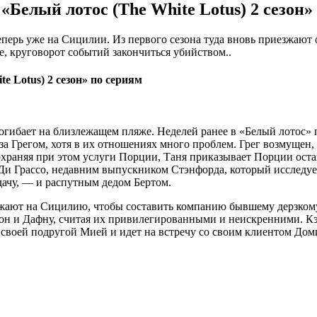
«Белый лотос (The White Lotus) 2 сезон»
еперь уже на Сицилии. Из первого сезона туда вновь приезжают о
е, круговорот событий закончиться убийством..
e Lotus) 2 сезон» по сериям
погибает на близлежащем пляже. Неделей ранее в «Белый лотос»
за Грегом, хотя в их отношениях много проблем. Грег возмущен,
раняя при этом услуги Порции, Таня приказывает Порции остават
 Ди Грассо, недавним выпускником Стэнфорда, который исследу
ачу, — и распутным дедом Бертом.
жают на Сицилию, чтобы составить компанию бывшему дерзкому
он и Дафну, считая их привилегированными и неискренними. Кэ
о своей подругой Мией и идет на встречу со своим клиентом До