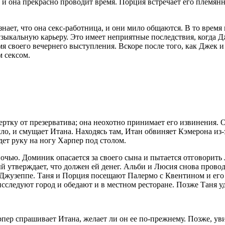
и она прекрасно проводит время. Порция встречает его племянни
ает, что она секс-работница, и они мило общаются. В то время
зыкальную карьеру. Это имеет неприятные последствия, когда Д
ремя своего вечернего выступления. Вскоре после того, как Джек
м сексом.
ертку от презерватива; она неохотно принимает его извинения. 
ошло, и смущает Итана. Находясь там, Итан обвиняет Кэмерона и
ет руку на ногу Харпер под столом.
ночью. Доминик опасается за своего сына и пытается отговорить
 утверждает, что должен ей денег. Альби и Люсия снова провод
вие Джузеппе. Таня и Порция посещают Палермо с Квентином и ег
следуют город и обедают и в местном ресторане. Позже Таня уд
пер спрашивает Итана, желает ли он ее по-прежнему. Позже, ув