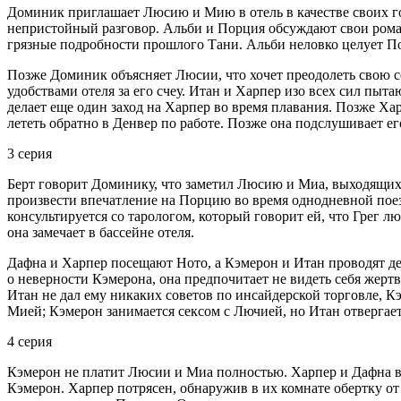
Доминик приглашает Люсию и Мию в отель в качестве своих го
непристойный разговор. Альби и Порция обсуждают свои роман
грязные подробности прошлого Тани. Альби неловко целует Пор
Позже Доминик объясняет Люсии, что хочет преодолеть свою се
удобствами отеля за его счеу. Итан и Харпер изо всех сил пыт
делает еще один заход на Харпер во время плавания. Позже Хар
лететь обратно в Денвер по работе. Позже она подслушивает е
3 серия
Берт говорит Доминику, что заметил Люсию и Миа, выходящих
произвести впечатление на Порцию во время однодневной поезд
консультируется со тарологом, который говорит ей, что Грег л
она замечает в бассейне отеля.
Дафна и Харпер посещают Ното, а Кэмерон и Итан проводят день
о неверности Кэмерона, она предпочитает не видеть себя жерт
Итан не дал ему никаких советов по инсайдерской торговле, К
Мией; Кэмерон занимается сексом с Лючией, но Итан отвергае
4 серия
Кэмерон не платит Люсии и Миа полностью. Харпер и Дафна воз
Кэмерон. Харпер потрясен, обнаружив в их комнате обертку от 