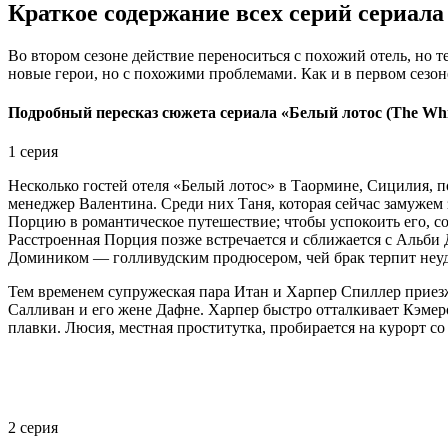
Краткое содержание всех серий сериала 
Во втором сезоне действие переноситься с похожий отель, но т
новые герои, но с похожими проблемами. Как и в первом сезон
Подробный пересказ сюжета сериала «Белый лотос (The Whit
1 серия
Несколько гостей отеля «Белый лотос» в Таормине, Сицилия, 
менеджер Валентина. Среди них Таня, которая сейчас замужем 
Порцию в романтическое путешествие; чтобы успокоить его, сох
Расстроенная Порция позже встречается и сближается с Альби
Домиником — голливудским продюсером, чей брак терпит неуд
Тем временем супружеская пара Итан и Харпер Спиллер приез
Салливан и его жене Дафне. Харпер быстро отталкивает Кэмер
плавки. Люсия, местная проститутка, пробирается на курорт с
2 серия