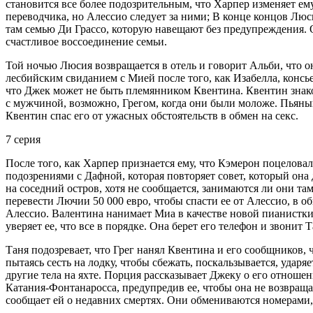
становится все более подозрительным, что Харпер изменяет е
переводчика, но Алессио следует за ними; В конце концов Люс
там семью Ди Грассо, которую навещают без предупреждения. 
счастливое воссоединение семьи.
Той ночью Люсия возвращается в отель и говорит Альби, что о
лесбийским свиданием с Мией после того, как Изабелла, конс
что Джек может не быть племянником Квентина. Квентин знако
с мужчиной, возможно, Грегом, когда они были моложе. Пьяный
Квентин спас его от ужасных обстоятельств в обмен на секс.
7 серия
После того, как Харпер признается ему, что Кэмерон поцелова
подозрениями с Дафной, которая повторяет совет, который она д
на соседний остров, хотя не сообщается, занимаются ли они т
перевести Лючии 50 000 евро, чтобы спасти ее от Алессио, в
Алессио. Валентина нанимает Миа в качестве новой пианистки 
уверяет ее, что все в порядке. Она берет его телефон и звонит Т
Таня подозревает, что Грег нанял Квентина и его сообщников, ч
пытаясь сесть на лодку, чтобы сбежать, поскальзывается, ударя
другие тела на яхте. Порция рассказывает Джеку о его отношен
Катания-Фонтанаросса, предупредив ее, чтобы она не возвраща
сообщает ей о недавних смертях. Они обмениваются номерами,