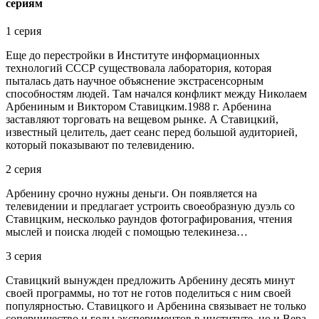
сериям
1 серия
Еще до перестройки в Институте информационных
технологий СССР существовала лаборатория, которая
пыталась дать научное объяснение экстрасенсорным
способностям людей. Там начался конфликт между Николаем
Арбениным и Виктором Ставицким.1988 г. Арбенина
заставляют торговать на вещевом рынке. А Ставицкий,
известный целитель, дает сеанс перед большой аудиторией,
который показывают по телевидению.
2 серия
Арбенину срочно нужны деньги. Он появляется на
телевидении и предлагает устроить своеобразную дуэль со
Ставицким, несколько раундов фотографирования, чтения
мыслей и поиска людей с помощью телекинеза…
3 серия
Ставицкий вынужден предложить Арбенину десять минут
своей программы, но тот не готов поделиться с ним своей
популярностью. Ставицкого и Арбенина связывает не только
соперничество и годы экспериментов в институте, но и Вера,