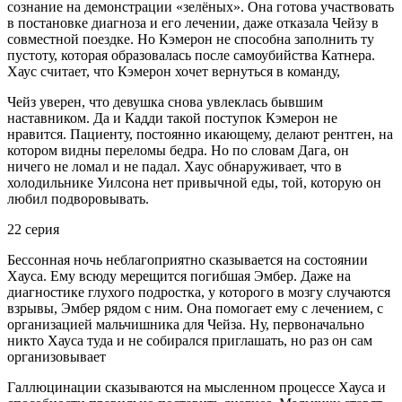
сознание на демонстрации «зелёных». Она готова участвовать
в постановке диагноза и его лечении, даже отказала Чейзу в
совместной поездке. Но Кэмерон не способна заполнить ту
пустоту, которая образовалась после самоубийства Катнера.
Хаус считает, что Кэмерон хочет вернуться в команду,
Чейз уверен, что девушка снова увлеклась бывшим
наставником. Да и Кадди такой поступок Кэмерон не
нравится. Пациенту, постоянно икающему, делают рентген, на
котором видны переломы бедра. Но по словам Дага, он
ничего не ломал и не падал. Хаус обнаруживает, что в
холодильнике Уилсона нет привычной еды, той, которую он
любил подворовывать.
22 серия
Бессонная ночь неблагоприятно сказывается на состоянии
Хауса. Ему всюду мерещится погибшая Эмбер. Даже на
диагностике глухого подростка, у которого в мозгу случаются
взрывы, Эмбер рядом с ним. Она помогает ему с лечением, с
организацией мальчишника для Чейза. Ну, первоначально
никто Хауса туда и не собирался приглашать, но раз он сам
организовывает
Галлюцинации сказываются на мысленном процессе Хауса и