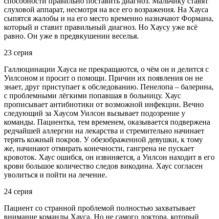
способности правильно поставить диагноз. Мальчику ставят
слуховой аппарат, несмотря на все его возражения. На Хауса
сыпятся жалобы и на его место временно назначают Формана,
который и ставит правильный диагноз. Но Хаусу уже всё
равно. Он уже в предвкушении веселья.
23 серия
Галлюцинации Хауса не прекращаются, о чём он и делится с
Уилсоном и просит о помощи. Причин их появления он не
знает, друг приступает к обследованию. Пенелопа – балерина,
с проблемными лёгкими попавшая в больницу. Хаус
прописывает антибиотики от возможной инфекции. Вечно
следующий за Хаусом Уилсон вызывает подозрение у
команды. Пациентка, тем временем, оказывается подвержена
редчайшей аллергии на лекарства и стремительно начинает
терять кожный покров. У обезображенной девушки, к тому
же, начинают отмирать конечности, гангрена не пускает
кровоток. Хаус ошибся, он извиняется, а Уилсон находит в его
крови большое количество следов викодина. Хаус согласен
уволиться и пойти на лечение.
24 серия
Пациент со странной проблемой полностью захватывает
внимание команды Хауса. Но не самого доктора, который