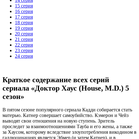
14 серия
15 серия
16 серия
17 серия
18 серия
19 серия
20 серия
21 серия
22 серия
23 серия
24 серия
Краткое содержание всех серий
сериала «Доктор Хаус (House, M.D.) 5
сезон»
В пятом сезоне популярного сериала Кадди собирается стать
матерью. Катнер совершает самоубийство. Кэмерон и Чейз
выводят свои отношения на новую ступень. Зритель
проследит за взаимоотношениями Тауба и его жены, а также
за Хаусом, которому вследствие злоупотребления викодином в
галлюцинациях является Эбмер (и затем Катнер), и в