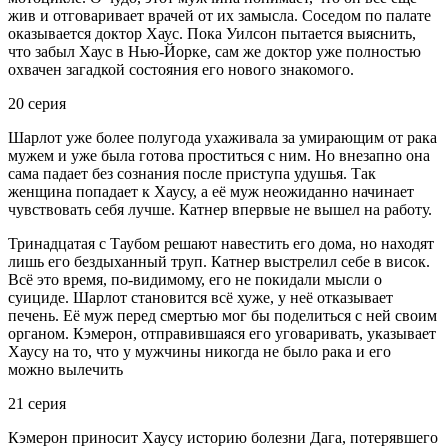
жив и отговаривает врачей от их замысла. Соседом по палате
оказывается доктор Хаус. Пока Уилсон пытается выяснить,
что забыл Хаус в Нью-Йорке, сам же доктор уже полностью
охвачен загадкой состояния его нового знакомого.
20 серия
Шарлот уже более полугода ухаживала за умирающим от рака
мужем и уже была готова проститься с ним. Но внезапно она
сама падает без сознания после приступа удушья. Так
женщина попадает к Хаусу, а её муж неожиданно начинает
чувствовать себя лучше. Катнер впервые не вышел на работу.
Тринадцатая с Таубом решают навестить его дома, но находят
лишь его бездыханный труп. Катнер выстрелил себе в висок.
Всё это время, по-видимому, его не покидали мысли о
суициде. Шарлот становится всё хуже, у неё отказывает
печень. Её муж перед смертью мог бы поделиться с ней своим
органом. Кэмерон, отправившаяся его уговаривать, указывает
Хаусу на то, что у мужчины никогда не было рака и его
можно вылечить
21 серия
Кэмерон приносит Хаусу историю болезни Дага, потерявшего