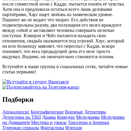
после совместной ночи с Кадди, пытается понять её чувства.
Хотя она и предложила остаться всего лишь деловыми
партнёрами, Хаус ищет любовь на химическом уровне.
Пациент же не ведает что творит. Его действия не
подконтрольны разуму, два полушария его мозга враждуют
между собой и заставляют человека совершать нелепые
поступки. Кэмерон и Чейз пытаются наладить свои
отношения, свадьба оказывается под угрозой. Хаус, который
на всю больницу заявляет, что переспал с Кадди, вскоре
понимает, что весь предыдущий день его мозг просто
выдумал. Видимо, он окончательно становится психом.
Вступайте в наши группы в социальных сетях, читайте новые
статьи первыми!
Подборки
Апокалипсис
Биографические
Военные
Детективы
Детективы на ТВЦ
Драмы
Комедии
Мелодрамы
Мелодрамы
на Домашнем
Мистика и ужасы
Триллеры и боевики
Турецкие сериалы
Фантастика
Фэнтази