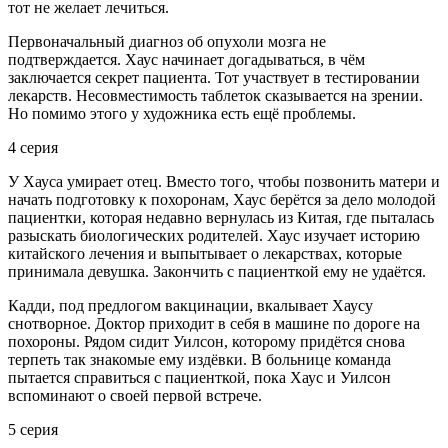
тот не желает лечиться.
Первоначальный диагноз об опухоли мозга не
подтверждается. Хаус начинает догадываться, в чём
заключается секрет пациента. Тот участвует в тестировании
лекарств. Несовместимость таблеток сказывается на зрении.
Но помимо этого у художника есть ещё проблемы.
4 серия
У Хауса умирает отец. Вместо того, чтобы позвонить матери и
начать подготовку к похоронам, Хаус берётся за дело молодой
пациентки, которая недавно вернулась из Китая, где пыталась
разыскать биологических родителей. Хаус изучает историю
китайского лечения и выпытывает о лекарствах, которые
принимала девушка. Закончить с пациенткой ему не удаётся.
Кадди, под предлогом вакцинации, вкалывает Хаусу
снотворное. Доктор приходит в себя в машине по дороге на
похороны. Рядом сидит Уилсон, которому придётся снова
терпеть так знакомые ему издёвки. В больнице команда
пытается справиться с пациенткой, пока Хаус и Уилсон
вспоминают о своей первой встрече.
5 серия