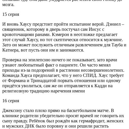
мозга.
15 серия
И вновь Хаусу предстоит пройти испытание верой. Дэниел –
священник, которому в дверь постучал сам Иисус с
кровоточащими ранами. Кэмерон в неотложке предлагает
этот случай Хаусу, но тот скептически относится к мужчине.
Зато он может послужить отличным развлечением для Тауба и
Катнера, вот пусть они им и занимаются.
Проверка на эпилепсию ничего не показывает, зато врачи
узнают любопытный факт о пациенте. Он часто менял
приходы из-за подозрений в растлении несовершеннолетних.
Команда Хауса предполагает, что у него СПИД. Хаус требует
от Формана и Тринадцатой порвать отношения или одному
придётся уволиться, сам же он отправляется к Кадди на
религиозную традицию наречения имени
16 серия
Джексону стало плохо прямо на баскетбольном матче. В
клинике родители убедительно просят врачей не говорить их
сыну правду. Ребёнок был рождён как гермафродит, женских
и мужских ДНК было поровну и они решили растить