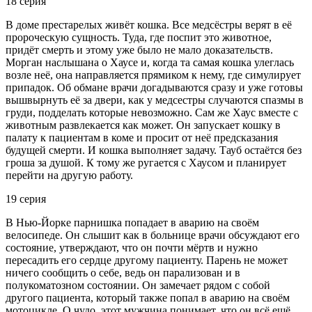
18 серия
В доме престарелых живёт кошка. Все медсёстры верят в её
пророческую сущность. Туда, где поспит это животное,
придёт смерть и этому уже было не мало доказательств.
Морган наслышана о Хаусе и, когда та самая кошка улеглась
возле неё, она направляется прямиком к нему, где симулирует
припадок. Об обмане врачи догадываются сразу и уже готовы
вышвырнуть её за двери, как у медсестры случаются спазмы в
груди, подделать которые невозможно. Сам же Хаус вместе с
животным развлекается как может. Он запускает кошку в
палату к пациентам в коме и просит от неё предсказания
будущей смерти. И кошка выполняет задачу. Тауб остаётся без
гроша за душой. К тому же ругается с Хаусом и планирует
перейти на другую работу.
19 серия
В Нью-Йорке парнишка попадает в аварию на своём
велосипеде. Он слышит как в больнице врачи обсуждают его
состояние, утверждают, что он почти мёртв и нужно
пересадить его сердце другому пациенту. Парень не может
ничего сообщить о себе, ведь он парализован и в
полукоматозном состоянии. Он замечает рядом с собой
другого пациента, который также попал в аварию на своём
мотоцикле. О чудо, этот мужчина понимает, что он всё ещё