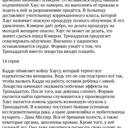
подчинённой Хаус не намерен, но выполнять её приказы и
ходить к ней за разрешениями придётся. В больницу
доставляют учительницу коррекционного класса, которой
Хаус назначает опасную процедуру полного облучения. К его
удивлению, Кэмерон даёт добро, но делать процедуру на
молодой женщине опасно. Хаус не может не делать, это
значит сдаться перед Кэмерон. Тринадцатая предлагает
симулировать облучение. Внезапно у пациентки
останавливается сердце. Форман узнаёт о том, что
Тринадцатой вместо лекарства вводят плацебо.
14 серия
Кадди объявляет войну Хаусу, который терпит все
издевательства женщины. Ведь это он сам подстроил всё так,
чтобы вызвать Кадди на работу, оставив ребёнка с няней.
Лекарства начинают оказывать побочные эффекты на
Тринадцатую. После того, как девушка слепнет, Форман
пытается найти причины случившегося у производителя.
Хаус пытается помочь удалить возникшую опухоль у
Тринадцатой. В клинику поступает бывшая успешная
исследовательница рака, а ныне домохозяйка и любительница
кухарить – Дана Миллер. Вся её брюшная полость, а также
некоторые органы, заполнены кровью. Кроме того, у неё
сильный зуд. Она даже умудряется расчесать свою голову до