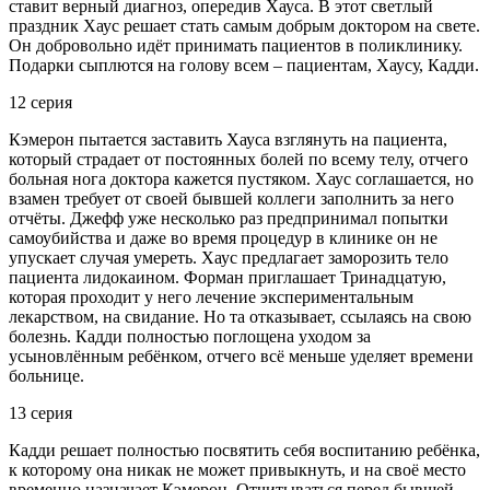
ставит верный диагноз, опередив Хауса. В этот светлый
праздник Хаус решает стать самым добрым доктором на свете.
Он добровольно идёт принимать пациентов в поликлинику.
Подарки сыплются на голову всем – пациентам, Хаусу, Кадди.
12 серия
Кэмерон пытается заставить Хауса взглянуть на пациента,
который страдает от постоянных болей по всему телу, отчего
больная нога доктора кажется пустяком. Хаус соглашается, но
взамен требует от своей бывшей коллеги заполнить за него
отчёты. Джефф уже несколько раз предпринимал попытки
самоубийства и даже во время процедур в клинике он не
упускает случая умереть. Хаус предлагает заморозить тело
пациента лидокаином. Форман приглашает Тринадцатую,
которая проходит у него лечение экспериментальным
лекарством, на свидание. Но та отказывает, ссылаясь на свою
болезнь. Кадди полностью поглощена уходом за
усыновлённым ребёнком, отчего всё меньше уделяет времени
больнице.
13 серия
Кадди решает полностью посвятить себя воспитанию ребёнка,
к которому она никак не может привыкнуть, и на своё место
временно назначает Кэмерон. Отчитываться перед бывшей