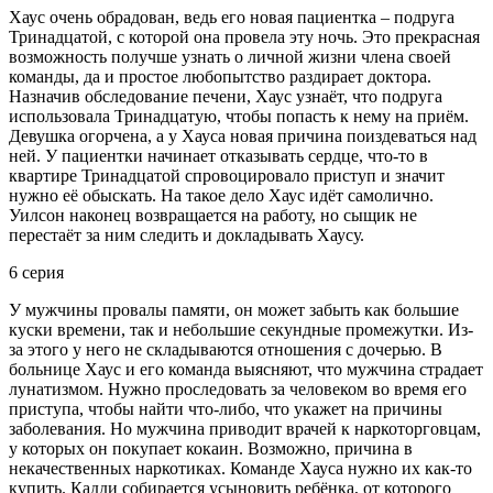
Хаус очень обрадован, ведь его новая пациентка – подруга
Тринадцатой, с которой она провела эту ночь. Это прекрасная
возможность получше узнать о личной жизни члена своей
команды, да и простое любопытство раздирает доктора.
Назначив обследование печени, Хаус узнаёт, что подруга
использовала Тринадцатую, чтобы попасть к нему на приём.
Девушка огорчена, а у Хауса новая причина поиздеваться над
ней. У пациентки начинает отказывать сердце, что-то в
квартире Тринадцатой спровоцировало приступ и значит
нужно её обыскать. На такое дело Хаус идёт самолично.
Уилсон наконец возвращается на работу, но сыщик не
перестаёт за ним следить и докладывать Хаусу.
6 серия
У мужчины провалы памяти, он может забыть как большие
куски времени, так и небольшие секундные промежутки. Из-
за этого у него не складываются отношения с дочерью. В
больнице Хаус и его команда выясняют, что мужчина страдает
лунатизмом. Нужно проследовать за человеком во время его
приступа, чтобы найти что-либо, что укажет на причины
заболевания. Но мужчина приводит врачей к наркоторговцам,
у которых он покупает кокаин. Возможно, причина в
некачественных наркотиках. Команде Хауса нужно их как-то
купить. Кадди собирается усыновить ребёнка, от которого