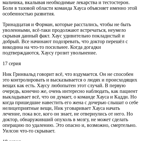
мальчика, вкалывая необходимые лекарства и тестостерон.
Боли в тазовой области команда Хауса объясняет именно этой
особенностью развития.
Тринадцатая и Форман, которые расстались, чтобы не быть
уволенными, всё-таки продолжают встречаться, неумело
скрывая данный факт. Хаус удивительно покладистый и
добрый. Все начинают подозревать, что доктор перешёл с
викодина на что-то посильнее. Когда догадки
подтверждаются, Хаусу грозит увольнение.
17 серия
Ник Гринвальд говорит всё, что вздумается. Он не способен
это контролировать и высказывается о людях и происходящих
вещах как есть. Хаусу любопытен этот случай. В первую
очередь, конечно же, очень интересно наблюдать, как пациент
выкладывает всё, что он думает, о команде Хауса и Кадди. Но
когда пришедшие навестить его жена с дочерью слышат о себе
нелицеприятные вещи, Ник уговаривает Хауса начать
лечение, пока все, кого он знает, не отвернулись от него. Но
доктор, обнаруживший опухоль в мозгу, не может сделать
операцию по удалению. Это опасно и, возможно, смертельно.
Уилсон что-то скрывает.