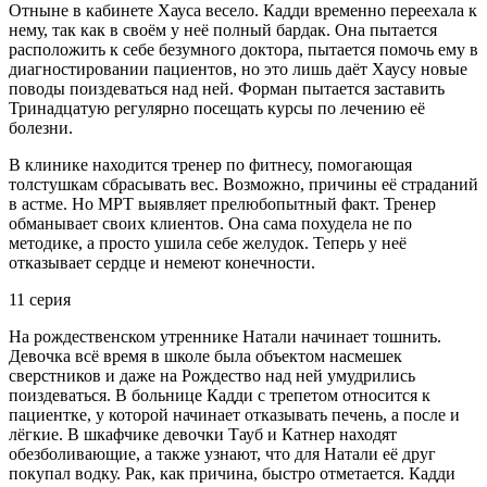
Отныне в кабинете Хауса весело. Кадди временно переехала к
нему, так как в своём у неё полный бардак. Она пытается
расположить к себе безумного доктора, пытается помочь ему в
диагностировании пациентов, но это лишь даёт Хаусу новые
поводы поиздеваться над ней. Форман пытается заставить
Тринадцатую регулярно посещать курсы по лечению её
болезни.
В клинике находится тренер по фитнесу, помогающая
толстушкам сбрасывать вес. Возможно, причины её страданий
в астме. Но МРТ выявляет прелюбопытный факт. Тренер
обманывает своих клиентов. Она сама похудела не по
методике, а просто ушила себе желудок. Теперь у неё
отказывает сердце и немеют конечности.
11 серия
На рождественском утреннике Натали начинает тошнить.
Девочка всё время в школе была объектом насмешек
сверстников и даже на Рождество над ней умудрились
поиздеваться. В больнице Кадди с трепетом относится к
пациентке, у которой начинает отказывать печень, а после и
лёгкие. В шкафчике девочки Тауб и Катнер находят
обезболивающие, а также узнают, что для Натали её друг
покупал водку. Рак, как причина, быстро отметается. Кадди