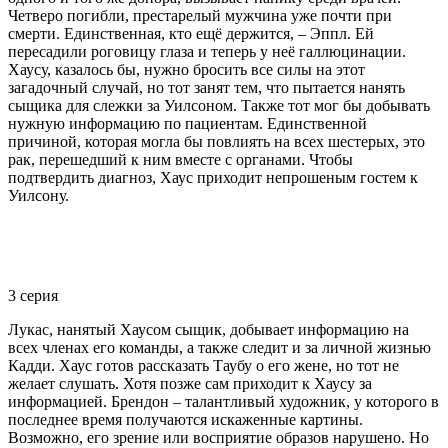
Четверо погибли, престарелый мужчина уже почти при
смерти. Единственная, кто ещё держится, – Эппл. Ей
пересадили роговицу глаза и теперь у неё галлюцинации.
Хаусу, казалось бы, нужно бросить все силы на этот
загадочный случай, но тот занят тем, что пытается нанять
сыщика для слежки за Уилсоном. Также тот мог бы добывать
нужную информацию по пациентам. Единственной
причиной, которая могла бы повлиять на всех шестерых, это
рак, перешедший к ним вместе с органами. Чтобы
подтвердить диагноз, Хаус приходит непрошеным гостем к
Уилсону.
3 серия
Лукас, нанятый Хаусом сыщик, добывает информацию на
всех членах его команды, а также следит и за личной жизнью
Кадди. Хаус готов рассказать Таубу о его жене, но тот не
желает слушать. Хотя позже сам приходит к Хаусу за
информацией. Брендон – талантливый художник, у которого в
последнее время получаются искаженные картины.
Возможно, его зрение или восприятие образов нарушено. Но