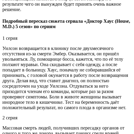
результате чего он вынужден будет принять очень важное
решение.
Подробный пересказ сюжета сериала «Доктор Хаус (House,
M.D.) 5 сезон» по сериям
1 серия
Уилсон возвращается в клинику после двухмесячного
отсутствия из-за смерти Эмбер. Оказывается, он пришёл
увольняться. Лу, помощнице босса, кажется, что по её телу
ползают муравьи. Она скидывает с себя одежду, а после
попадает в больницу. Хаус, поначалу не собиравшийся её
принимать, с головой окунается в работу после возвращения
друга. Делая вид, что ставит диагноз, он полностью
сосредоточен на уходе Уилсона. Отдуваться за него
приходится членам его команды, которые раз за разом
проверяют симптомы. Боли в животе женщины вызывает
инородное тело в кишечнике. Тест на беременность даёт
положительный результат, но самого плода в организме нет.
2 серия
Массовая смерть людей, получивших пересадку органов от
одного и того же донора, вызывает панику среди врачей.