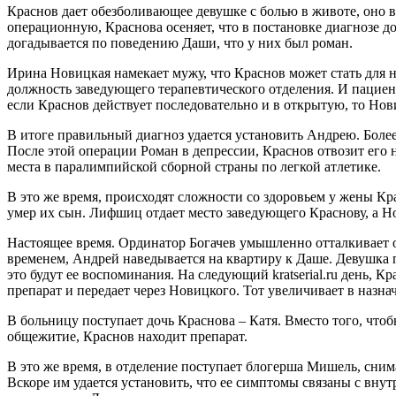
Краснов дает обезболивающее девушке с болью в животе, оно 
операционную, Краснова осеняет, что в постановке диагнозе д
догадывается по поведению Даши, что у них был роман.
Ирина Новицкая намекает мужу, что Краснов может стать для н
должность заведующего терапевтического отделения. И пациент
если Краснов действует последовательно и в открытую, то Нов
В итоге правильный диагноз удается установить Андрею. Более 
После этой операции Роман в депрессии, Краснов отвозит его 
места в паралимпийской сборной страны по легкой атлетике.
В это же время, происходят сложности со здоровьем у жены Кра
умер их сын. Лифшиц отдает место заведующего Краснову, а Но
Настоящее время. Ординатор Богачев умышленно отталкивает от с
временем, Андрей наведывается на квартиру к Даше. Девушка при
это будут ее воспоминания. На следующий kratserial.ru день, 
препарат и передает через Новицкого. Тот увеличивает в назна
В больницу поступает дочь Краснова – Катя. Вместо того, что
общежитие, Краснов находит препарат.
В это же время, в отделение поступает блогерша Мишель, снима
Вскоре им удается установить, что ее симптомы связаны с вн