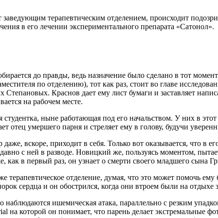
ет заведующим терапевтическим отделением, происходит подозри
ачения в его лечении экспериментального препарата «Сатонол».
бирается до правды, ведь назначение было сделано в тот момент,
стителя по отделению), тот как раз, стоит во главе исследовани
х Степановых. Краснов дает ему лист бумаги и заставляет написат
вается на рабочем месте.
я студентка, ныне работающая под его начальством. У них в это
ает отец умершего парня и стреляет ему в голову, будучи уверенн
аже, вскоре, приходит в себя. Только вот оказывается, что в ег
авно с ней в разводе. Новицкий же, пользуясь моментом, пытает
е, как в первый раз, он узнает о смерти своего младшего сына Г
же терапевтическое отделение, думая, что это может помочь ему
 порок сердца и он обострился, когда они втроем были на отдыхе 
го наблюдаются ишемическая атака, параллельно с резким упадк
erial на которой он понимает, что парень делает экстремальные 