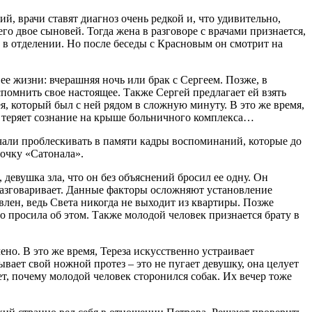
й, врачи ставят диагноз очень редкой и, что удивительно,
го двое сыновей. Тогда жена в разговоре с врачами признается,
о в отделении. Но после беседы с Красновым он смотрит на
ее жизни: вчерашняя ночь или брак с Сергеем. Позже, в
помнить свое настоящее. Также Сергей предлагает ей взять
ея, который был с ней рядом в сложную минуту. В это же время,
ов теряет сознание на крыше больничного комплекса…
начали проблескивать в памяти кадры воспоминаний, которые до
бочку «Сатонала».
девушка зла, что он без объяснений бросил ее одну. Он
е разговаривает. Данные факторы осложняют установление
влен, ведь Света никогда не выходит из квартиры. Позже
го просила об этом. Также молодой человек признается брату в
но. В это же время, Тереза искусственно устраивает
вает свой ножной протез – это не пугает девушку, она целует
ет, почему молодой человек сторонился собак. Их вечер тоже