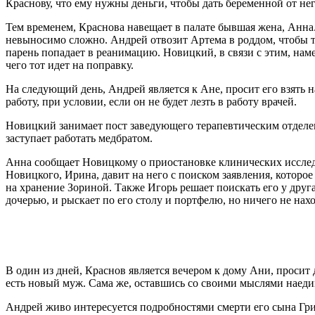
Краснову, что ему нужны деньги, чтобы дать беременной от нег
Тем временем, Краснова навещает в палате бывшая жена, Анна.
невыносимо сложно. Андрей отвозит Артема в роддом, чтобы тот
парень попадает в реанимацию. Новицкий, в связи с этим, на
чего тот идет на поправку.
На следующий день, Андрей является к Ане, просит его взять на
работу, при условии, если он не будет лезть в работу врачей.
Новицкий занимает пост заведующего терапевтическим отделени
заступает работать медбратом.
Анна сообщает Новицкому о приостановке клинических исследо
Новицкого, Ирина, давит на него с поиском заявления, которое
на хранение Зориной. Также Игорь решает поискать его у друга 
дочерью, и рыскает по его столу и портфелю, но ничего не нахо
В один из дней, Краснов является вечером к дому Ани, просит д
есть новый муж. Сама же, оставшись со своими мыслями наед
Андрей живо интересуется подробностями смерти его сына Гри