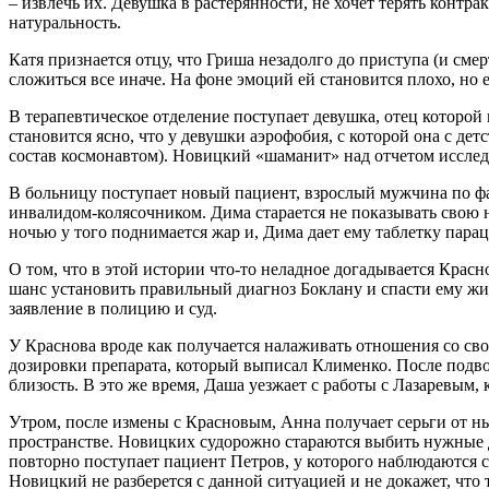
– извлечь их. Девушка в растерянности, не хочет терять контра
натуральность.
Катя признается отцу, что Гриша незадолго до приступа (и смер
сложиться все иначе. На фоне эмоций ей становится плохо, но
В терапевтическое отделение поступает девушка, отец которой 
становится ясно, что у девушки аэрофобия, с которой она с дет
состав космонавтом). Новицкий «шаманит» над отчетом исследо
В больницу поступает новый пациент, взрослый мужчина по фам
инвалидом-колясочником. Дима старается не показывать свою не
ночью у того поднимается жар и, Дима дает ему таблетку парац
О том, что в этой истории что-то неладное догадывается Краснов
шанс установить правильный диагноз Боклану и спасти ему жиз
заявление в полицию и суд.
У Краснова вроде как получается налаживать отношения со сво
дозировки препарата, который выписал Клименко. После подвоз
близость. В это же время, Даша уезжает с работы с Лазаревым,
Утром, после измены с Красновым, Анна получает серьги от н
пространстве. Новицких судорожно стараются выбить нужные д
повторно поступает пациент Петров, у которого наблюдаются с
Новицкий не разберется с данной ситуацией и не докажет, что 