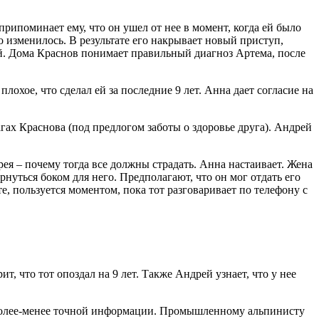
рипоминает ему, что он ушел от нее в момент, когда ей было
о изменилось. В результате его накрывает новый приступ,
ый. Дома Краснов понимает правильный диагноз Артема, после
лохое, что сделал ей за последние 9 лет. Анна дает согласие на
ах Краснова (под предлогом заботы о здоровье друга). Андрей
я – почему тогда все должны страдать. Анна настаивает. Жена
нуться боком для него. Предполагают, что он мог отдать его
те, пользуется моментом, пока тот разговаривает по телефону с
т, что тот опоздал на 9 лет. Также Андрей узнает, что у нее
о более-менее точной информации. Промышленному альпинисту