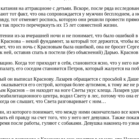
атания на аттракционе с детьми. Вскоре, после ряда исследовани
ают тот факт, что она сопровождается у мужчин бесплодием, а не
равду, тот отменяет роспись, которую они решили провести прям
я так просто перечеркнуть их 15 лет совместной жизни.
ятении из-за вчерашней ночи и не понимает, что было ошибкой в 
Краснова – некий фундамент, за который тот держится, чтобы вс
ает, что их ночь с Красновым была ошибкой, она не бросит Серг
к ней, оставив спать в постели (без объяснений) Дарью. Красн
ацию. Когда тот приходит в себя, становится ясно, что у него 
палату, его соседом становится Петров, который жалуется на по
й он выписал Краснову. Лазарев обращается с просьбой к Даше, 
 оказывается его сестрой, которая более аутизмом, к тому же н
ым Краснов – он находит на ноге Светы укус клеща. Лазарев уди
реабилитационного центра, водил Свету в лес, потому что она е
когда он слышит, что Света разговаривает с ним…
, из которого понимает, что между ними окончательно все конче
ь ей правду на счет того, что у него нет девушки. Также показы
ремя после работы, гуляют с собаками. Девушка наконец-то узна