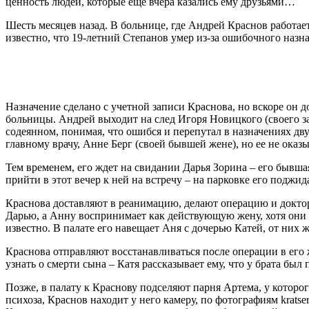
ценность людей, которые еще вчера казались ему друзьями…
Шесть месяцев назад. В больнице, где Андрей Краснов работа
известно, что 19-летний Степанов умер из-за ошибочного назн
Назначение сделано с учетной записи Краснова, но вскоре он до
больницы. Андрей выходит на след Игоря Новицкого (своего заме
содеянном, понимая, что ошибся и перепутал в назначениях дву
главному врачу, Анне Берг (своей бывшей жене), но ее не оказы
Тем временем, его ждет на свидании Дарья Зорина – его бывша
прийти в этот вечер к ней на встречу – на парковке его поджид
Краснова доставляют в реанимацию, делают операцию и доктор д
Дарью, а Анну воспринимает как действующую жену, хотя они д
известно. В палате его навещает Аня с дочерью Катей, от них ж
Краснова отправляют восстанавливаться после операции в его 
узнать о смерти сына – Катя рассказывает ему, что у брата был
Позже, в палату к Краснову подселяют парня Артема, у которо
психоза, Краснов находит у него камеру, по фотографиям krats