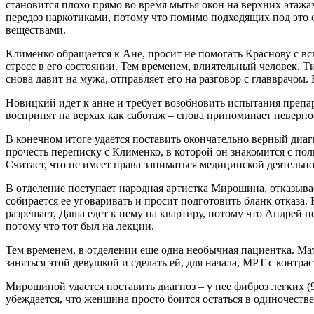
становится плохо прямо во время мытья окон на верхних этажа
передоз наркотиками, потому что помимо подходящих под это 
веществами.
Клименко обращается к Ане, просит не помогать Краснову с вс
стресс в его состоянии. Тем временем, влиятельный человек,
снова давит на мужа, отправляет его на разговор с главврачом
Новицкий идет к анне и требует возобновить испытания препара
воспринят на верхах как саботаж – снова припоминает неверно
В конечном итоге удается поставить окончательно верный диагн
прочесть переписку с Клименко, в которой он знакомится с по
Считает, что не имеет права заниматься медицинской деятельно
В отделение поступает народная артистка Мирошина, отказывае
собирается ее уговаривать и просит подготовить бланк отказа.
разрешает, Даша едет к нему на квартиру, потому что Андрей н
потому что тот был на лекции.
Тем временем, в отделении еще одна необычная пациентка. Мать
заняться этой девушкой и сделать ей, для начала, МРТ с контрас
Мирошиной удается поставить диагноз – у нее фиброз легких (90
убеждается, что женщина просто боится остаться в одиночестве