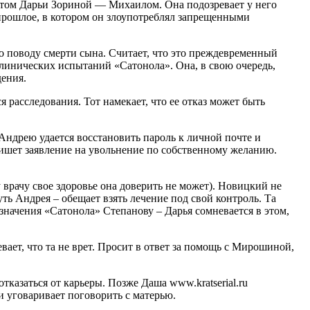
ратом Дарьи Зориной — Михаилом. Она подозревает у него
 прошлое, в котором он злоупотреблял запрещенными
о поводу смерти сына. Считает, что это преждевременный
клинических испытаний «Сатонола». Она, в свою очередь,
дения.
 расследования. Тот намекает, что ее отказ может быть
 Андрею удается восстановить пароль к личной почте и
пишет заявление на увольнение по собственному желанию.
 врачу свое здоровье она доверить не может). Новицкий не
ть Андрея – обещает взять лечение под свой контроль. Та
азначения «Сатонола» Степанову – Дарья сомневается в этом,
вает, что та не врет. Просит в ответ за помощь с Мирошиной,
тказаться от карьеры. Позже Даша www.kratserial.ru
и уговаривает поговорить с матерью.