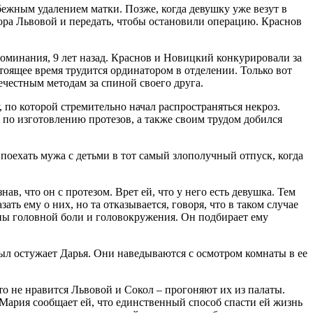
бежным удалением матки. Позже, когда девушку уже везут в
тора Львовой и передать, чтобы остановили операцию. Краснов
поминания, 9 лет назад. Краснов и Новицкий конкурировали за
тоящее время трудится ординатором в отделении. Только вот
ечестным методам за спиной своего друга.
, по которой стремительно начал распространяться некроз.
р по изготовлению протезов, а также своим трудом добился
 поехать мужа с детьми в тот самый злополучный отпуск, когда
в, что он с протезом. Врет ей, что у него есть девушка. Тем
ать ему о них, но та отказывается, говоря, что в таком случае
тупы головной боли и головокружения. Он подбирает ему
пыл остужает Дарья. Они наведываются с осмотром комнаты в ее
это не нравится Львовой и Сокол – прогоняют их из палаты.
Мария сообщает ей, что единственный способ спасти ей жизнь