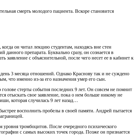
тельная смерть молодого пациента. Вскоре становится
 когда он читал лекцию студентам, находясь вне стен
й данного препарата. Буквально сразу, он сознается в
ь заявление с объяснительной, после чего несет ее в кабинет к
т день 3 месяца отношений. Однако Краснову так и не суждено
ым, что именно из-за его назначения умер его сын.
о голове стерты события последних 9 лет. Он совсем не помнит
ся отыскать свое заявление, пока о нем больше никому не
риши, которая случилась 9 лет назад…
 быстрее восполнить пробелы в своей памяти. Андрей пытается
заграницей.
ом уровня тромбоцитов. После очередного психического
фотографии с самых высоких точек города. Позже он признается