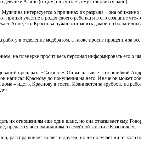
о девушке Алине (отцом, он считает, ему становится рано).
 Мужчина интересуется о причинах их разрыва – она обиженно п
 принял участие в родах своего ребенка и в его сознание что-т
мекает Анне, что Краснова нужно отправить домой на больничн
 работу в отделение медбратом, а также просит прощения за все п
ем, на планерке просит весь персонал информировать его о шаг
ваний препарата «Сатонол». Он же называет это ошибкой Андре
 он написал Краснову до покушения на него. Иначе он может обер
дома – идет к Краснову в гости. Извиняется за грубость на рабо
дит.
ать их отношениям еще один шанс, но она отказывает ему. Говори
ине, предается воспоминаниям о семейной жизни с Красновым…
ши, расспрашивает коллег и друзей, но не получает ни от ког