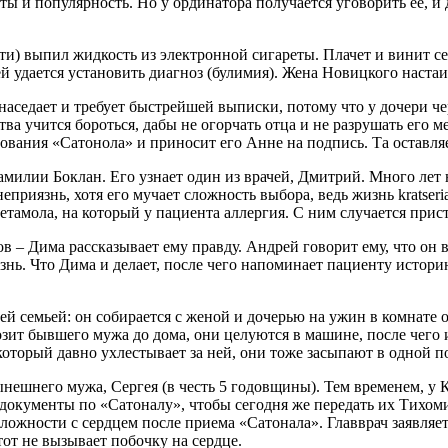
кты и популярность. Но у ординатора получается уговорить ее, и
ти) выпил жидкость из электронной сигареты. Плачет и винит себ
 ей удается установить диагноз (булимия). Жена Новицкого наста
наседает и требует быстрейшей выписки, потому что у дочери чер
ства учится бороться, дабы не огорчать отца и не разрушать его 
вания «Сатонола» и приносит его Анне на подпись. Та оставляе
илии Боклан. Его узнает один из врачей, Дмитрий. Много лет н
приязнь, хотя его мучает сложность выбора, ведь жизнь kratseri
етамола, на который у пациента аллергия. С ним случается прис
 – Дима рассказывает ему правду. Андрей говорит ему, что он врач
нь. Что Дима и делает, после чего напоминает пациенту историю
ей семьей: он собирается с женой и дочерью на ужин в комнате 
ит бывшего мужа до дома, они целуются в машине, после чего и
 который давно ухлестывает за ней, они тоже засыпают в одной 
ынешнего мужа, Сергея (в честь 5 годовщины). Тем временем, у
окументы по «Сатоналу», чтобы сегодня же передать их Тихомир
ложности с сердцем после приема «Сатонала». Главврач заявляет
тот не вызывает побочку на сердце.