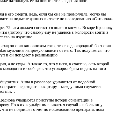
 даже натолкнуть ее на новый стиль ведения блога –
я в его смерти, ведь, если бы она не промолчала, могло бы
ивает на подмене данных в отчете по исследованию «Сатонола».
ез 72 часа должен состояться полет в космос. Вскоре Краснову
мечты (потому что самому ему не удалось в молодости войти в
т его на изучение.
азад он стал виновником того, что его двоюродный брат стал
al.ru мужчины напрямую зависит от него. Так получается, что
туп и он попадает в реанимацию.
, а не судья. А также то, что у него, к счастью, есть второй
 молодости и сообщает, что уговорил брата подать на того
общежития. Анна в разговоре удивляется от подобной
х страсть переходит в квартиру – между ними случается
постели…
 Краснова учащаются приступы потери ориентации в
ову. Но в их «судьбу» вмешивается случай – в больницу
, что не подпишет отчет по исследованию препарата, пока