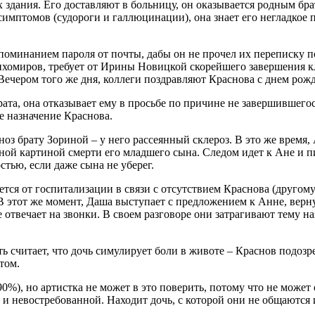
х здания. Его доставляют в больницу, он оказывается родным б
симптомов (судороги и галлюцинации), она знает его негладкое
поминанием пароля от почты, дабы он не прочел их переписку п
 Тихомиров, требует от Ирины Новицкой скорейшего завершения 
. Вечером того же дня, коллеги поздравляют Краснова с днем рож
та, она отказывает ему в просьбе по причине не завершившегося
е назначение Краснова.
оз брату Зориной – у него рассеянный склероз. В это же время,
лной картиной смерти его младшего сына. Следом идет к Ане и 
стью, если даже сына не уберег.
тся от госпитализации в связи с отсутствием Краснова (другому
 В этот же момент, Даша выступает с предложением к Анне, верну
е отвечает на звонки. В своем разговоре они затрагивают тему н
 считает, что дочь симулирует боли в животе – Краснов подозре
том.
%), но артистка не может в это поверить, потому что не может о
 и невостребованной. Находит дочь, с которой они не общаются 