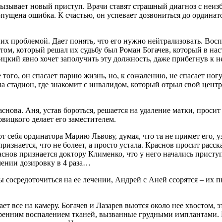
вызывает новый приступ. Врачи ставят страшный диагноз с неиз
опущена ошибка. К счастью, он успевает дозвониться до ордина
их проблемой. Дает понять, что его нужно нейтрализовать. Вос
ом, который решал их судьбу был Роман Богачев, который в нас
ицкий явно хочет заполучить эту должность, даже прибегнув к н
того, он спасает парню жизнь, но, к сожалению, не спасает ногу
на стадион, где знакомит с инвалидом, который отрыл свой цент
снова. Аня, устав бороться, решается на удаление матки, просит
вицкого делает его заместителем.
ебя ординатора Марию Львову, думая, что та не примет его, узна
знается, что не болеет, а просто устала. Краснов просит рассказ
Краснов признается доктору Клименко, что у него начались прис
чении дозировку в 4 раза…
бы сосредоточиться на ее лечении, Андрей с Аней ссорятся – их 
ет все на камеру. Богачев и Лазарев вьются около нее хвостом, 
утренним воспалением тканей, вызванные грудными имплантами. 