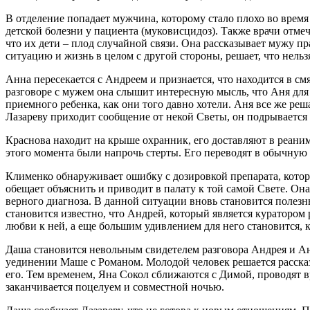
В отделение попадает мужчина, которому стало плохо во время к
детской болезни у пациента (муковисцидоз). Также врачи отмеч
что их дети – плод случайной связи. Она рассказывает мужу п
ситуацию и жизнь в целом с другой стороны, решает, что нельз
Анна пересекается с Андреем и признается, что находится в см
разговоре с мужем она слышит интересную мысль, что Аня для 
приемного ребенка, как они того давно хотели. Аня все же реш
Лазареву приходит сообщение от некой Светы, он подрывается 
Краснова находит на крыше охранник, его доставляют в реаним
этого момента были напрочь стерты. Его переводят в обычную 
Клименко обнаруживает ошибку с дозировкой препарата, которы
обещает объяснить и приводит в палату к той самой Свете. Она
верного диагноза. В данной ситуации вновь становится полезн
становится известно, что Андрей, который является куратором 
любви к ней, а еще большим удивлением для него становится, 
Даша становится невольным свидетелем разговора Андрея и Ани
уединении Маше с Романом. Молодой человек решается рассказат
его. Тем временем, Яна Сокол сближаются с Димой, проводят в
заканчивается поцелуем и совместной ночью.