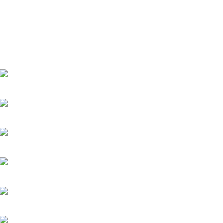
Подборки
Апокалипсис
Биографические
Военные
Детективы
Детективы 
Фантастика
Фэнтази
Популярное
Верить - не верить
20.05.2025
Холодное сердце
20.05.2025
Шрам
20.05.2025
Вишенка на торте
6.06.2025
Серёжки с сапфирами
20.05.2025