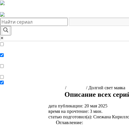
Краткое содержание сериалов
Главная
Подборки
О нас
Exact matches only
Search in title
Search in content
Главная
/
Сериалы
/
Долгий свет маяка
Описание всех серий
дата публикации: 20 мая 2025
время на прочтение: 3 мин.
статью подготовил(а): Снежана Кирилл
Оглавление:
Краткое содержание 