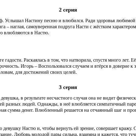
2 серия
. Услышал Настину песню и влюбился. Ради здоровья любимой 
а – наглая, самоуверенная подруга Насти с жёстким характером
то влюбляются в Настю.
скаялась в том, что натворила, спустя много лет. Её дружба с Настей порою трещала по
очность. Игорь – Воспользовался случаем и втёрся в доверие к
оловам, для достижений своих целей.
3 серия
девушка, в результате несчастного случая она не видит физическ
ней разных людей. Однажды, в неё влюбляется симпатичный пар
ная сумма денег. Влюбленный решается на отчаянный шаг и проп
 девушку Настю и, чтобы вернуть ей зрение, совершает кражу.
азание. Любовь молодой пары сильна, взаимна и кажется, что туч