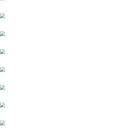
Загадка на двоих-2. Пропавший пациент
20.05.2025
Мажор-4
22.05.2026
Тайфун
20.05.2025
Лучик
20.05.2025
История его служанки
6.08.2026
Убийства по пятницам
20.05.2025
Яблоневый сад
20.05.2025
Феникс
20.05.2025