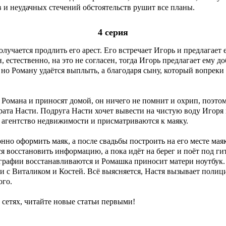
в и неудачных стечений обстоятельств рушит все планы.
4 серия
лучается продлить его арест. Его встречает Игорь и предлагает
, естественно, на это не согласен, тогда Игорь предлагает ему до
 но Роману удаётся выплыть, а благодаря сыну, который вопреки
омана и приносят домой, он ничего не помнит и охрип, поэтому
ата Насти. Подруга Насти хочет вывести на чистую воду Игоря
 агентство недвижимости и присматриваются к маяку.
нно оформить маяк, а после свадьбы построить на его месте мая
я восстановить информацию, а пока идёт на берег и поёт под ги
ографии восстанавливаются и Ромашка приносит матери ноутбук. 
ти с Виталиком и Костей. Всё выясняется, Настя вызывает полиц
ого.
сетях, читайте новые статьи первыми!