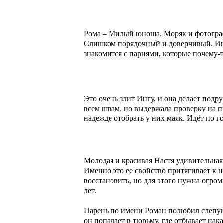
Рома – Милый юноша. Моряк и фотограф
Слишком порядочный и доверчивый. Инг
знакомится с парнями, которые почему-
Это очень злит Ингу, и она делает подруге гадости. Ра
всем швам, но выдержала проверку на пр
надежде отобрать у них маяк. Идёт по г
Молодая и красивая Настя удивительная 
Именно это ее свойство притягивает к 
восстановить, но для этого нужна огром
лет.
Парень по имени Роман полюбил слепую
он попадает в тюрьму, где отбывает нак