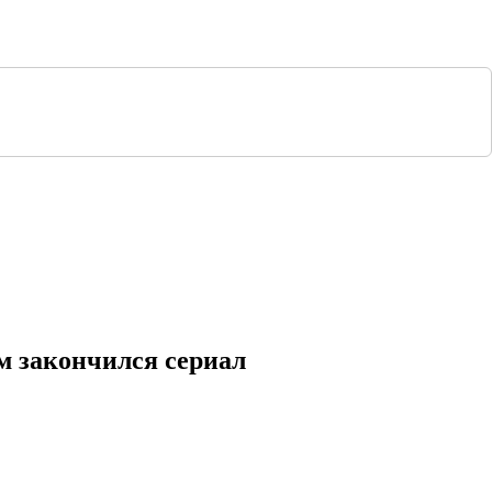
ем закончился сериал
 сюжета по сериям
1 серия
2 серия