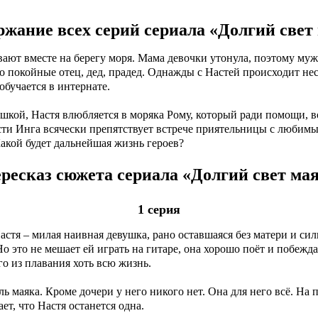
ржание всех серий сериала «Долгий свет 
ают вместе на берегу моря. Мама девочки утонула, поэтому му
о покойные отец, дед, прадед. Однажды с Настей происходит нес
обучается в интернате.
вушкой, Настя влюбляется в моряка Рому, который ради помощи
асти Инга всячески препятствует встрече приятельницы с любимы
Какой будет дальнейшая жизнь героев?
ресказ сюжета сериала «Долгий свет мая
1 серия
стя – милая наивная девушка, рано оставшаяся без матери и силь
 Но это не мешает ей играть на гитаре, она хорошо поёт и побежд
о из плавания хоть всю жизнь.
ь маяка. Кроме дочери у него никого нет. Она для него всё. На 
т, что Настя останется одна.