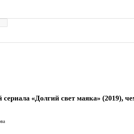
 сериала «Долгий свет маяка» (2019), ч
ова
сериала «Долгий свет маяка» (2019)
Подробный пересказ
3 серия
4 серия