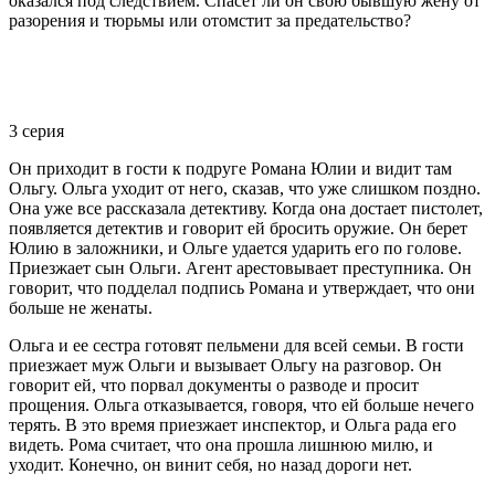
оказался под следствием. Спасет ли он свою бывшую жену от
разорения и тюрьмы или отомстит за предательство?
3 серия
Он приходит в гости к подруге Романа Юлии и видит там
Ольгу. Ольга уходит от него, сказав, что уже слишком поздно.
Она уже все рассказала детективу. Когда она достает пистолет,
появляется детектив и говорит ей бросить оружие. Он берет
Юлию в заложники, и Ольге удается ударить его по голове.
Приезжает сын Ольги. Агент арестовывает преступника. Он
говорит, что подделал подпись Романа и утверждает, что они
больше не женаты.
Ольга и ее сестра готовят пельмени для всей семьи. В гости
приезжает муж Ольги и вызывает Ольгу на разговор. Он
говорит ей, что порвал документы о разводе и просит
прощения. Ольга отказывается, говоря, что ей больше нечего
терять. В это время приезжает инспектор, и Ольга рада его
видеть. Рома считает, что она прошла лишнюю милю, и
уходит. Конечно, он винит себя, но назад дороги нет.