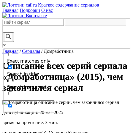
Краткое содержание сериалов
Главная
Подборки
О нас
Главная
/
Сериалы
/
Домработница
Exact matches only
Описание всех серий сериала
Search in title
«Домработница» (2015), чем
закончился сериал
Search in content
дата публикации: 20 мая 2025
время на прочтение: 3 мин.
статью подготовил(а): Снежана Кириллова