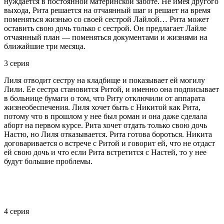
нуждается в постоянной материнской заботе. Не имея другого
выхода, Рита решается на отчаянный шаг и решает на время
поменяться жизнью со своей сестрой Лайлой… Рита может
оставить свою дочь только с сестрой. Он предлагает Лайле
отчаянный план — поменяться документами и жизнями на
ближайшие три месяца.
3 серия
Лиля отводит сестру на кладбище и показывает ей могилу
Лили. Ее сестра становится Ритой, и именно она подписывает
в больнице бумаги о том, что Риту отключили от аппарата
жизнеобеспечения. Лиля хочет быть с Никитой как Рита,
потому что в прошлом у нее был роман и она даже сделала
аборт на первом курсе. Рита хочет отдать только свою дочь
Настю, но Лиля отказывается. Рита готова бороться. Никита
договаривается о встрече с Ритой и говорит ей, что не отдаст
ей свою дочь и что если Рита встретится с Настей, то у нее
будут большие проблемы.
4 серия