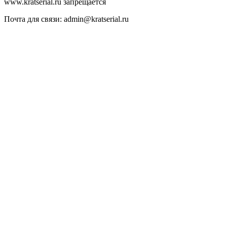
www.kratserial.ru запрещается
Почта для связи: admin@kratserial.ru