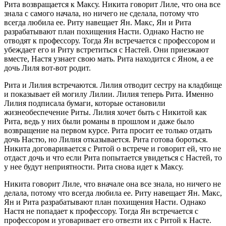
Рита возвращается к Максу. Никита говорит Лиле, что она все
знала с самого начала, но ничего не сделала, потому что
всегда любила ее. Риту навещает Ян. Макс, Ян и Рита
разрабатывают план похищения Насти. Однако Настю не
отводят к профессору. Тогда Ян встречается с профессором и
убеждает его и Риту встретиться с Настей. Они приезжают
вместе, Настя узнает свою мать. Рита находится с Яном, а ее
дочь Лиля вот-вот родит.
Рита и Лилия встречаются. Лилия отводит сестру на кладбище
и показывает ей могилу Лилии. Лилия теперь Рита. Именно
Лилия подписала бумаги, которые остановили
жизнеобеспечение Риты. Лилия хочет быть с Никитой как
Рита, ведь у них были романы в прошлом и даже было
возвращение на первом курсе. Рита просит ее только отдать
дочь Настю, но Лилия отказывается. Рита готова бороться.
Никита договаривается с Ритой о встрече и говорит ей, что не
отдаст дочь и что если Рита попытается увидеться с Настей, то
у нее будут неприятности. Рита снова идет к Максу.
Никита говорит Лиле, что вначале она все знала, но ничего не
делала, потому что всегда любила ее. Риту навещает Ян. Макс,
Ян и Рита разрабатывают план похищения Насти. Однако
Настя не попадает к профессору. Тогда Ян встречается с
профессором и уговаривает его отвезти их с Ритой к Насте.