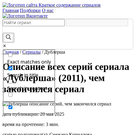
Краткое содержание сериалов
Главная
Подборки
О нас
Главная
/
Сериалы
/
Дублерша
Exact matches only
Описание всех серий сериала
Search in title
«Дублерша» (2011), чем
закончился сериал
Search in content
дата публикации: 20 мая 2025
время на прочтение: 3 мин.
статью подготовил(а): Снежана Кириллова