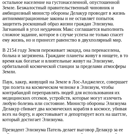
остальное население на густонаселенной, опустошенной
Земле. Безжалостный правительственный чиновник и
амбициозный министр обороны Делакур проводит в жизнь
антииммиграционные законы и не оставляет попыток
защитить роскошный образ жизни граждан Элизиума.
Загнанный в угол неудачник Макс соглашается выполнить
сложное задание, которое в случае успеха не только спасет
ему жизнь, но и принесет равенство в двухполярный мир.
В 2154 году Земля переживает экоцид, она перенаселена,
больна и загрязнена. Граждане планеты живут в нищете, в то
время как богатые и влиятельные живут на Элизиуме,
орбитальной космической станции за пределами атмосферы
Земли.
Паук, хакер, живущий на Земле в Лос-Анджелесе, совершает
три полета на космическом челноке в Элизиум, чтобы
контрабандой переправлять людей для использования их
медицинских отсеков, устройств, которые могут излечить
любую болезнь или состояние. Министр обороны Элизиума
Делакур сбивает два космических корабля в космосе, убивая
всех на борту, и арестовывает и депортирует всех на шаттле,
который достигает Элизиума.
Президент Элизиума Патель делает выговор Делакур за ее