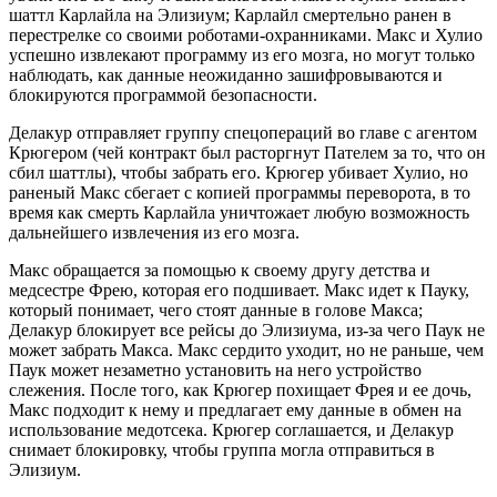
шаттл Карлайла на Элизиум; Карлайл смертельно ранен в
перестрелке со своими роботами-охранниками. Макс и Хулио
успешно извлекают программу из его мозга, но могут только
наблюдать, как данные неожиданно зашифровываются и
блокируются программой безопасности.
Делакур отправляет группу спецопераций во главе с агентом
Крюгером (чей контракт был расторгнут Пателем за то, что он
сбил шаттлы), чтобы забрать его. Крюгер убивает Хулио, но
раненый Макс сбегает с копией программы переворота, в то
время как смерть Карлайла уничтожает любую возможность
дальнейшего извлечения из его мозга.
Макс обращается за помощью к своему другу детства и
медсестре Фрею, которая его подшивает. Макс идет к Пауку,
который понимает, чего стоят данные в голове Макса;
Делакур блокирует все рейсы до Элизиума, из-за чего Паук не
может забрать Макса. Макс сердито уходит, но не раньше, чем
Паук может незаметно установить на него устройство
слежения. После того, как Крюгер похищает Фрея и ее дочь,
Макс подходит к нему и предлагает ему данные в обмен на
использование медотсека. Крюгер соглашается, и Делакур
снимает блокировку, чтобы группа могла отправиться в
Элизиум.