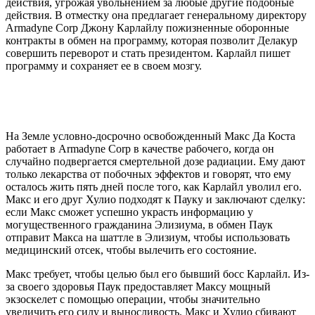
действия, угрожая увольнением за любые другие подобные
действия. В отместку она предлагает генеральному директору
Armadyne Corp Джону Карлайлу пожизненные оборонные
контракты в обмен на программу, которая позволит Делакур
совершить переворот и стать президентом. Карлайл пишет
программу и сохраняет ее в своем мозгу.
На Земле условно-досрочно освобожденный Макс Да Коста
работает в Armadyne Corp в качестве рабочего, когда он
случайно подвергается смертельной дозе радиации. Ему дают
только лекарства от побочных эффектов и говорят, что ему
осталось жить пять дней после того, как Карлайл уволил его.
Макс и его друг Хулио подходят к Пауку и заключают сделку:
если Макс сможет успешно украсть информацию у
могущественного гражданина Элизиума, в обмен Паук
отправит Макса на шаттле в Элизиум, чтобы использовать
медицинский отсек, чтобы вылечить его состояние.
Макс требует, чтобы целью был его бывший босс Карлайл. Из-
за своего здоровья Паук предоставляет Максу мощный
экзоскелет с помощью операции, чтобы значительно
увеличить его силу и выносливость. Макс и Хулио сбивают