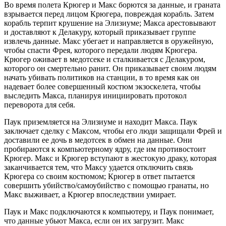
Во время полета Крюгер и Макс борются за данные, и граната
взрывается перед лицом Крюгера, повреждая корабль. Затем
корабль терпит крушение на Элизиуме; Макса арестовывают
и доставляют к Делакуру, который приказывает группе
извлечь данные. Макс убегает и направляется в оружейную,
чтобы спасти Фрея, которого передали людям Крюгера.
Крюгер оживает в медотсеке и сталкивается с Делакуром,
которого он смертельно ранит. Он приказывает своим людям
начать убивать политиков на станции, в то время как он
надевает более совершенный костюм экзоскелета, чтобы
выследить Макса, планируя инициировать протокол
переворота для себя.
Паук приземляется на Элизиуме и находит Макса. Паук
заключает сделку с Максом, чтобы его люди защищали Фрей и
доставили ее дочь в медотсек в обмен на данные. Они
пробираются к компьютерному ядру, где им противостоит
Крюгер. Макс и Крюгер вступают в жестокую драку, которая
заканчивается тем, что Максу удается отключить связь
Крюгера со своим костюмом; Крюгер в ответ пытается
совершить убийство/самоубийство с помощью гранаты, но
Макс выживает, а Крюгер впоследствии умирает.
Паук и Макс подключаются к компьютеру, и Паук понимает,
что данные убьют Макса, если он их загрузит. Макс