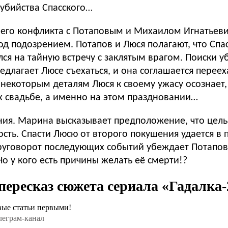
 убийства Спасского…
е его конфликта с Потаповым и Михаилом Игнатьев
од подозрением. Потапов и Люся полагают, что Спас
я на тайную встречу с заклятым врагом. Поиски у
едлагает Люсе съехаться, и она соглашается перее
некоторым деталям Люся к своему ужасу осознает,
х свадьбе, а именно на этом праздновании…
ания. Марина высказывает предположение, что цель
ность. Спасти Люсю от второго покушения удается 
 Круговорот последующих событий убеждает Потапова
о у кого есть причины желать её смерти!?
ересказ сюжета сериала «Гадалка-
вые статьи первыми!