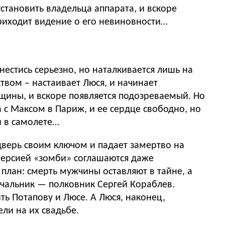
становить владельца аппарата, и вскоре
риходит видение о его невиновности…
естись серьезно, но наталкивается лишь на
твом – настаивает Люся, и начинает
щины, и вскоре появляется подозреваемый. Но
а с Максом в Париж, и ее сердце свободно, но
и в самолете…
дверь своим ключом и падает замертво на
 версией «зомби» соглашаются даже
план: смерть мужчины оставляют в тайне, а
ачальник — полковник Сергей Кораблев.
ь Потапову и Люсе. А Люся, наконец,
ли на их свадьбе.