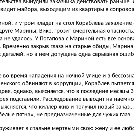
тельства вынудили заказчика действовать раньше. 
и видит майора, выходящим из квартиры в сопров
ной, и утром кладет на стол Кораблева заявление о
друге Марины, Вике, грозит смертельная опасность
а не удалось. У Потапова с Мариной есть все основ
у. Временно закрыв глаза на старые обиды, Марин
 деталей, но в нем допущена одна серьезная ошиб
во время нападения на ночной улице и в бессозна
енского обвиняют в коррупции, Кораблев пытается 
дрея, однако, выясняется, что в последние месяцы 
дрея подставили. Расследование выводит на наемно
ясняется, что киллер жив и получил новый заказ…
«белые пятна», не предназначенные для чужих глаз
уживает в спальне мертвыми свою жену и ее любо