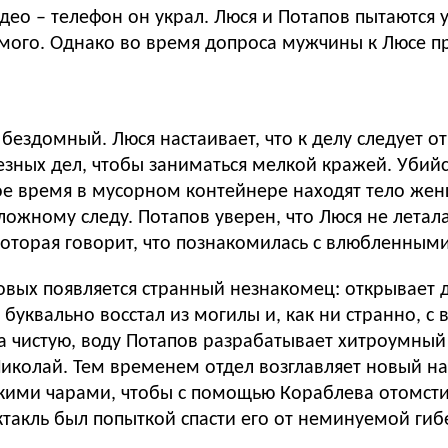
ео – телефон он украл. Люся и Потапов пытаются у
емого. Однако во время допроса мужчины к Люсе п
здомный. Люся настаивает, что к делу следует отн
езных дел, чтобы заниматься мелкой кражей. Убийс
рое время в мусорном контейнере находят тело жен
 ложному следу. Потапов уверен, что Люся не летал
которая говорит, что познакомилась с влюбленным
овых появляется странный незнакомец: открывает 
 буквально восстал из могилы и, как ни странно, с
 чистую, воду Потапов разрабатывает хитроумный 
Николай. Тем временем отдел возглавляет новый н
ими чарами, чтобы с помощью Кораблева отомстит
ктакль был попыткой спасти его от неминуемой гибе