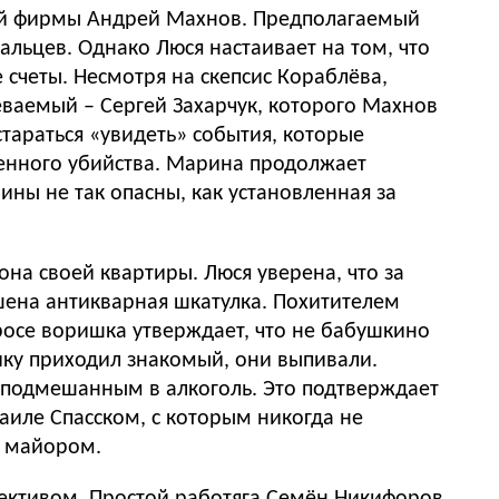
кой фирмы Андрей Махнов. Предполагаемый
альцев. Однако Люся настаивает на том, что
 счеты. Несмотря на скепсис Кораблёва,
реваемый – Сергей Захарчук, которого Махнов
тараться «увидеть» события, которые
венного убийства. Марина продолжает
ны не так опасны, как установленная за
на своей квартиры. Люся уверена, что за
ошена антикварная шкатулка. Похитителем
осе воришка утверждает, что не бабушкино
нику приходил знакомый, они выпивали.
м, подмешанным в алкоголь. Это подтверждает
аиле Спасском, с которым никогда не
а майором.
лективом. Простой работяга Семён Никифоров