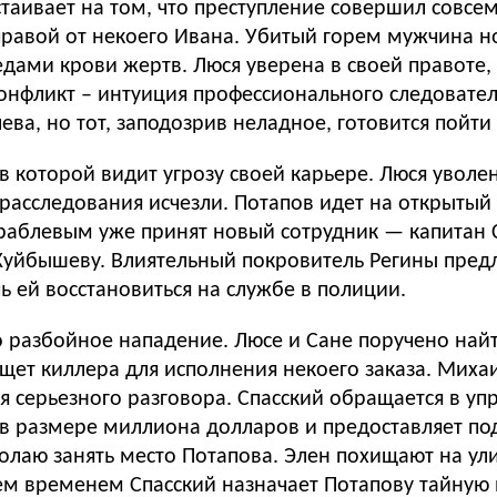
стаивает на том, что преступление совершил совсе
равой от некоего Ивана. Убитый горем мужчина ноч
едами крови жертв. Люся уверена в своей правоте,
онфликт – интуиция профессионального следовате
ва, но тот, заподозрив неладное, готовится пойти
 в которой видит угрозу своей карьере. Люся уволе
расследования исчезли. Потапов идет на открытый
ораблевым уже принят новый сотрудник — капитан 
Куйбышеву. Влиятельный покровитель Регины предла
ь ей восстановиться на службе в полиции.
 разбойное нападение. Люсе и Сане поручено най
ищет киллера для исполнения некоего заказа. Миха
ля серьезного разговора. Спасский обращается в у
ку в размере миллиона долларов и предоставляет п
лаю занять место Потапова. Элен похищают на ули
ем временем Спасский назначает Потапову тайную в