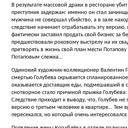
В результате массовой драки в ресторане уб
преступник задержан: именно он стал зачинщи
мужчина не совершал убийство, а в зале нахо
следствие начинает отрабатывать эту версию,
фактически заставил продать свой бизнес за 
предшествовали роковому выстрелу на их свад
претворять в жизнь свой план мести Потапову
Потаповым слежка…
Одинокий художник-коллекционер Валентин Го
смертью Голубева скрывается спланированное 
оказывается доставщик еды, подмешавший в с
снотворное стало причиной прыжка Голубева: 
Следствие приходит к выводу, что, Голубев н
версию о третьем человеке в квартире… Тем в
пересекался, но который очень интересовался
Появление жены Кораблёва в отделе полиции 