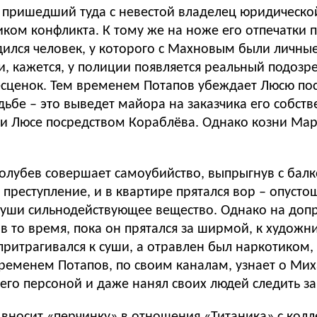
ит пришедший туда с невестой владелец юридичес
ком конфликта. К тому же на ноже его отпечатки п
дился человек, у которого с Махновым были личные
 и, кажется, у полиции появляется реальный подоз
бесценок. Тем временем Потапов убеждает Люсю пос
ьбе – это выведет майора на заказчика его собст
 и Люсе посредством Кораблёва. Однако козни Мари
лубев совершает самоубийство, выпрыгнув с балко
преступление, и в квартире прятался вор – опуст
уши сильнодействующее вещество. Однако на допр
в то время, пока он прятался за ширмой, к худож
е притрагивался к суши, а отравлен был наркотико
ременем Потапов, по своим каналам, узнает о Мих
 его персоной и даже нанял своих людей следить з
вносит «перчинку» в отношения «Титаника» с кол