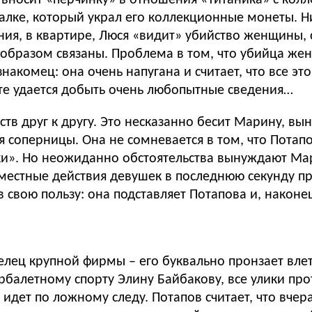
алке, который украл его коллекционные монеты. Н
ния, в квартире, Люся «видит» убийство женщины, 
о образом связаны. Проблема в том, что убийца же
накомец: она очень напугана и считает, что все э
рте удается добыть очень любопытные сведения…
ств друг к другу. Это несказанно бесит Марину, 
 соперницы. Она не сомневается в том, что Потапо
лки». Но неожиданно обстоятельства вынуждают Ма
вместные действия девушек в последнюю секунду пр
свою пользу: она подставляет Потапова и, наконец,
лец крупной фирмы – его буквально пронзает влет
балетному спорту Элину Байбакову, все улики прот
 идет по ложному следу. Потапов считает, что вчер