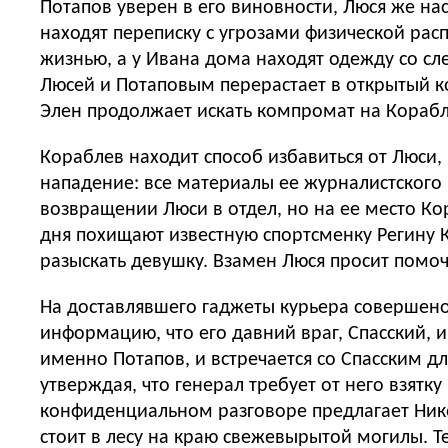
Потапов уверен в его виновности, Люся же на
находят переписку с угрозами физической расп
жизнью, а у Ивана дома находят одежду со сл
Люсей и Потаповым перерастает в открытый к
Элен продолжает искать компромат на Корабле
Кораблев находит способ избавиться от Люси,
нападение: все материалы ее журналистского 
возвращении Люси в отдел, но на ее место К
дня похищают известную спортсменку Регину 
разыскать девушку. Взамен Люся просит помоч
На доставлявшего гаджеты курьера совершено
информацию, что его давний враг, Спасский, 
именно Потапов, и встречается со Спасским д
утверждая, что генерал требует от него взят
конфиденциальном разговоре предлагает Нико
стоит в лесу на краю свежевырытой могилы. Т