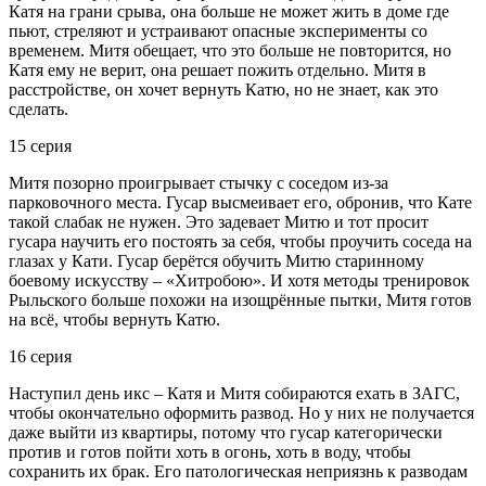
Катя на грани срыва, она больше не может жить в доме где
пьют, стреляют и устраивают опасные эксперименты со
временем. Митя обещает, что это больше не повторится, но
Катя ему не верит, она решает пожить отдельно. Митя в
расстройстве, он хочет вернуть Катю, но не знает, как это
сделать.
15 серия
Митя позорно проигрывает стычку с соседом из-за
парковочного места. Гусар высмеивает его, обронив, что Кате
такой слабак не нужен. Это задевает Митю и тот просит
гусара научить его постоять за себя, чтобы проучить соседа на
глазах у Кати. Гусар берётся обучить Митю старинному
боевому искусству – «Хитробою». И хотя методы тренировок
Рыльского больше похожи на изощрённые пытки, Митя готов
на всё, чтобы вернуть Катю.
16 серия
Наступил день икс – Катя и Митя собираются ехать в ЗАГС,
чтобы окончательно оформить развод. Но у них не получается
даже выйти из квартиры, потому что гусар категорически
против и готов пойти хоть в огонь, хоть в воду, чтобы
сохранить их брак. Его патологическая неприязнь к разводам