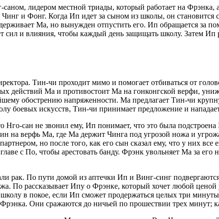
-саном, лидером местной триады, который работает на Фрэнка, 
 Чинг и Фонг. Когда Ип идет за сыном из школы, он становится 
 сдерживает Ма, но вынужден отпустить его. Ип обращается за 
ает сил и влияния, чтобы каждый день защищать школу. Затем Ип
ектора. Тин-чи проходит мимо и помогает отбиваться от голово
ных действий Ма и противостоит Ма на гонконгской верфи, уни
ейшему обострению напряженности. Ма предлагает Тин-чи крупну
лу боевых искусств, Тин-чи принимает предложение и нападает 
о Нго-сан не звонил ему, Ип понимает, что это была подстроена
н на верфь Ма, где Ма держит Чинга под угрозой ножа и угрожае
артнером, но после того, как его сын сказал ему, что у них все 
лаве с По, чтобы арестовать банду. Фрэнк увольняет Ма за его н
ли рак. По пути домой из аптечки Ип и Винг-синг подвергаются
ажа. По рассказывает Ипу о Фрэнке, который хочет любой ценой 
ь школу в покое, если Ип сможет продержаться целых три минут
рэнка. Они сражаются до ничьей по прошествии трех минут; ка