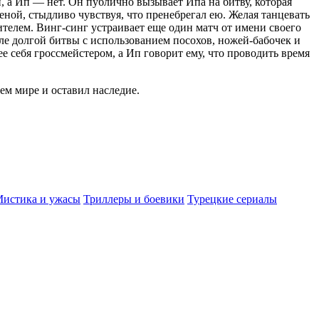
, а Ип — нет. Он публично вызывает Ипа на битву, которая
ной, стыдливо чувствуя, что пренебрегал ею. Желая танцевать
ителем. Винг-синг устраивает еще один матч от имени своего
сле долгой битвы с использованием посохов, ножей-бабочек и
себя гроссмейстером, а Ип говорит ему, что проводить время
ем мире и оставил наследие.
истика и ужасы
Триллеры и боевики
Турецкие сериалы