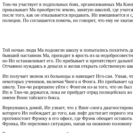
Тин-чи участвует в подпольных боях, организованных Ма Кинг
приказывает Ма приобрести землю, занятую школой, где учатся
после того, как он отказывается продавать. Ип вмешивается и
полиции. По соглашается помочь, но говорит, что ему не хват
Той ночью люди Ма подожгли школу и попытались похитить дир
бывший наставник Ма, приходит в ярость из-за недобросовест
но Ип останавливает его. По прибывает и препятствует дальн
Отчаянно нуждаясь в деньгах и желая открыть собственную шко
Ип получает звонок из больницы и навещает Нго-сан. Узнав, чт
некоторых учеников, включая Чинга и Фонга. Ип прибывает оди
школу. Тин-чи разрешено уйти с Фонгом из-за того, что он был п
Ип и Тин-чи держатся, пока не прибудет отряд полицейских во г
имени Воин тайского бокса.
Вернувшись домой, Ип узнает, что у Винг-синга диагностирова
которого Ип побеждает до того, как лифт достигает первого эт
противостоит Фрэнку в его офисе, где Фрэнк обещает оставит
Фрэнка, Ип переломил ситуацию, напав на нижнюю половину Ф