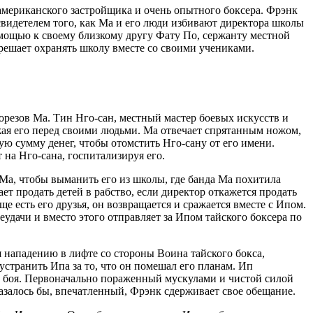
американского застройщика и очень опытного боксера. Фрэнк
свидетелем того, как Ма и его люди избивают директора школы
помощью к своему близкому другу Фату По, сержанту местной
 решает охранять школу вместе со своими учениками.
резов Ма. Тин Нго-сан, местный мастер боевых искусств и
жая его перед своими людьми. Ма отвечает спрятанным ножом,
ю сумму денег, чтобы отомстить Нго-сану от его имени.
на Нго-сана, госпитализируя его.
 Ма, чтобы выманить его из школы, где банда Ма похитила
т продать детей в рабство, если директор откажется продать
еще есть его друзья, он возвращается и сражается вместе с Ипом.
еудачи и вместо этого отправляет за Ипом тайского боксера по
 нападению в лифте со стороны Воина тайского бокса,
устранить Ипа за то, что он помешал его планам. Ип
ы боя. Первоначально пораженный мускулами и чистой силой
залось бы, впечатленный, Фрэнк сдерживает свое обещание.