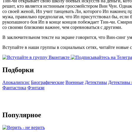
Тин-чи открывает свою школу боевых искусств на деньги, кото
решит, кто является истинным гроссмейстером Вин Чун. Однако
со своей женой, Ип учит танцевать Ли, которого Ип наконец п
мужа, правильно предполагая, что Ип присутствовал бы, если 
рукопашного боя Ип в конце концов побеждает Тин-чи. Смирив
со своими близкими важнее, чем соревноваться с другими.
В заключительном тексте на экране говорится, что Вин-синг ум
Вступайте в наши группы в социальных сетях, читайте новые 
Подборки
Апокалипсис
Биографические
Военные
Детективы
Детективы
Фантастика
Фэнтази
Популярное