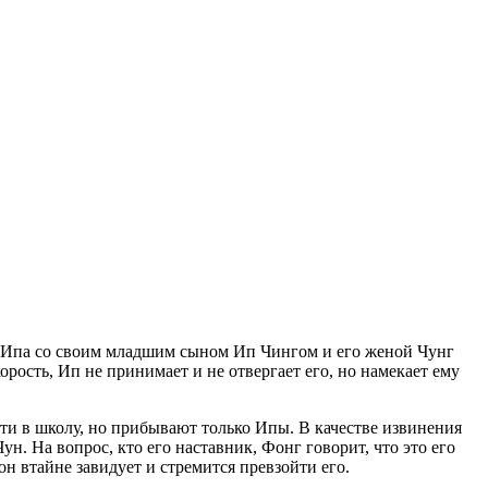
в Ипа со своим младшим сыном Ип Чингом и его женой Чунг
рость, Ип не принимает и не отвергает его, но намекает ему
ти в школу, но прибывают только Ипы. В качестве извинения
 На вопрос, кто его наставник, Фонг говорит, что это его
он втайне завидует и стремится превзойти его.