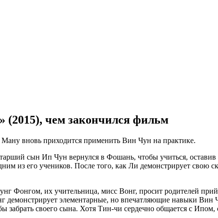
 (2015), чем закончился фильм
 Ману вновь приходится применить Вин Чун на практике.
старший сын Ип Чун вернулся в Фошань, чтобы учиться, остави
ним из его учеников. После того, как Ли демонстрирует свою ско
унг Фонгом, их учительница, мисс Вонг, просит родителей прий
 демонстрирует элементарные, но впечатляющие навыки Вин Чун.
бы забрать своего сына. Хотя Тин-чи сердечно общается с Ипом, 