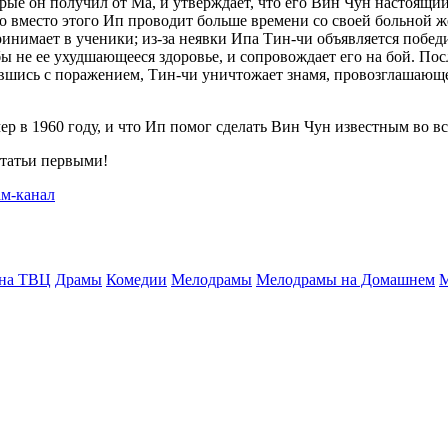
рые он получил от Ма, и утверждает, что его Вин Чун настоящий
 вместо этого Ип проводит больше времени со своей больной же
ринимает в ученики; из-за неявки Ипа Тин-чи объявляется побед
бы не ее ухудшающееся здоровье, и сопровождает его на бой. По
шись с поражением, Тин-чи уничтожает знамя, провозглашающее 
ер в 1960 году, и что Ип помог сделать Вин Чун известным во вс
статьи первыми!
 на ТВЦ
Драмы
Комедии
Мелодрамы
Мелодрамы на Домашнем
М