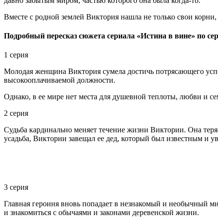
давно забытым миром, частью которого она была когда-то.
Вместе с родной землей Виктория нашла не только свои корни,
Подробный пересказ сюжета сериала «Истина в вине» по се
1 серия
Молодая женщина Виктория сумела достичь потрясающего успех
высокооплачиваемой должности.
Однако, в ее мире нет места для душевной теплоты, любви и с
2 серия
Судьба кардинально меняет течение жизни Виктории. Она теря
усадьба, Виктории завещал ее дед, который был известным и 
3 серия
Главная героиня вновь попадает в незнакомый и необычный мир
и знакомиться с обычаями и законами деревенской жизни.