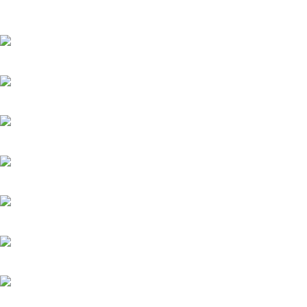
Популярное
Верить - не верить
20.05.2025
Холодное сердце
20.05.2025
Шрам
20.05.2025
Вишенка на торте
6.06.2025
Серёжки с сапфирами
20.05.2025
Загадка на двоих-2. Пропавший пациент
20.05.2025
Мажор-4