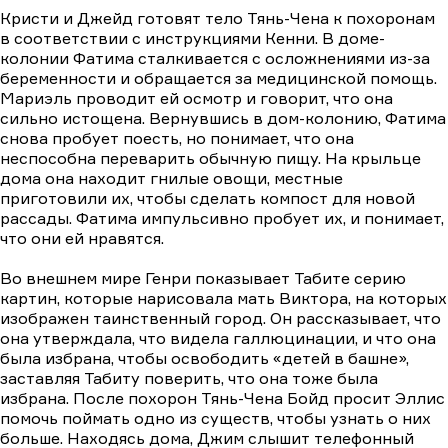
Кристи и Джейд готовят тело Тянь-Чена к похоронам
в соответствии с инструкциями Кенни. В доме-
колонии Фатима сталкивается с осложнениями из-за
беременности и обращается за медицинской помощь.
Мариэль проводит ей осмотр и говорит, что она
сильно истощена. Вернувшись в дом-колонию, Фатима
снова пробует поесть, но понимает, что она
неспособна переварить обычную пищу. На крыльце
дома она находит гнилые овощи, местные
приготовили их, чтобы сделать компост для новой
рассады. Фатима импульсивно пробует их, и понимает,
что они ей нравятся.
Во внешнем мире Генри показывает Табите серию
картин, которые нарисовала мать Виктора, на которых
изображен таинственный город. Он рассказывает, что
она утверждала, что видела галлюцинации, и что она
была избрана, чтобы освободить «детей в башне»,
заставляя Табиту поверить, что она тоже была
избрана. После похорон Тянь-Чена Бойд просит Эллис
помочь поймать одно из существ, чтобы узнать о них
больше. Находясь дома, Джим слышит телефонный