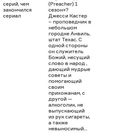
(Preacher) 1
сезон»?
Джесси Кастер
– проповедник в
небольшом
городке Анвиль,
штат Техас. С
одной стороны
он служитель
Божий, несущий
слово в народ ,
дающий мудрые
советы и
помогающий
своим
прихожанам, с
другой —
алкоголик, не
выпускающий
из рук сигареты,
а также
невыносимый…
ЧИТАТЬ