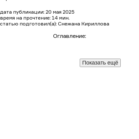
дата публикации: 20 мая 2025
время на прочтение: 14 мин.
статью подготовил(а): Снежана Кириллова
Сезон 1
Сезон 2
Сезон 3
Оглавление:
Краткое содержание сериала «Извне 3 сезон»
(2024)
Подробный пересказ сюжета по сериям
1 серия
Показать ещё
5 серия
6 серия
2 серия
3 серия
4 серия
7 серия
8 серия
9 серия
10 серия
Чем закончится сериал «Извне 3 сезон» (2024).
Подробное описание финала
Кадры из сериала
Похожие сериалы