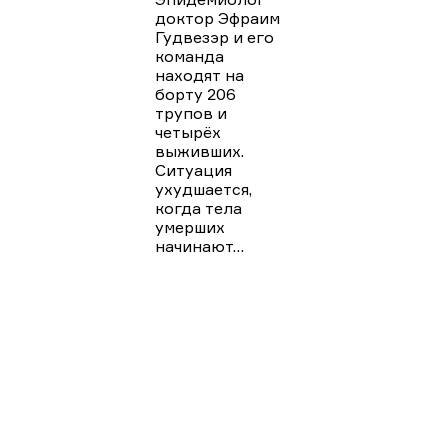
доктор Эфраим
Гудвезэр и его
команда
находят на
борту 206
трупов и
четырёх
выживших.
Ситуация
ухудшается,
когда тела
умерших
начинают…
ЧИТАТЬ
ДАЛЬШЕ
Подборки
Апокалипсис
Биографические
Военные
Детективы
Детективы на ТВЦ
Драмы
Комедии
Мелодрамы
Мелодрамы на Домашнем
Мистика и ужасы
Триллеры
и боевики
Турецкие сериалы
Фантастика
Фэнтази