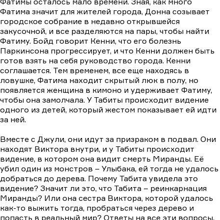
Фатимы осталось мало времени. Зная, как много
Фатима значит для жителей города, Донна созывает
городское собрание в недавно открывшейся
закусочной, и все разделяются на пары, чтобы найти
Фатиму. Бойд говорит Кенни, что его болезнь
Паркинсона прогрессирует, и что Кенни должен быть
готов взять на себя руководство города. Кенни
соглашается. Тем временем, все еще находясь в
ловушке, Фатима находит скрытый люк в полу, но
появляется женщина в кимоно и удерживает Фатиму,
чтобы она замолчала. У Табиты происходит видение
одного из детей, который жестом показывает ей идти
за ней.
Вместе с Джули, они идут за призраком в подвал. Они
находят Виктора внутри, и у Табиты происходит
видение, в котором она видит смерть Миранды. Её
убил один из монстров – Улыбака, ей тогда не удалось
добраться до дерева. Почему Табита увидела это
видение? Значит ли это, что Табита – реинкарнация
Миранды? Или она сестра Виктора, которой удалось
как-то выжить тогда, пробраться через дерево и
попасть в реальный мир? Ответы на все эти вопросы,