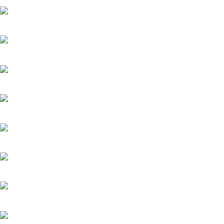
22.05.2026
Тайфун
20.05.2025
Лучик
20.05.2025
История его служанки
6.08.2026
Убийства по пятницам
20.05.2025
Яблоневый сад
20.05.2025
Феникс
20.05.2025
Загадка на двоих-3. Развод
20.05.2025