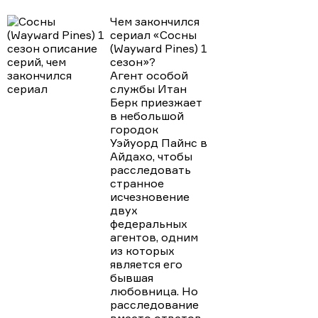
ДАЛЬШЕ
Чем закончился
сериал «Сосны
(Wayward Pines) 1
сезон»?
Агент особой
службы Итан
Берк приезжает
в небольшой
городок
Уэйуорд Пайнс в
Айдахо, чтобы
расследовать
странное
исчезновение
двух
федеральных
агентов, одним
из которых
является его
бывшая
любовница. Но
расследование
вместо ответов