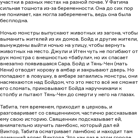
участки в разных местах на разной почве. У Фатима
сильная тошнота из-за беременности. Она до сих пор
не понимает, как могла забеременеть, ведь она была
бесплодна.
Ночью монстры выпускают животных из загона, чтобы
выманить жителей из их домов. Бойд и другие жители,
вынуждены выйти ночью на улицу, чтобы вернуть
животных на место. Джули и Итен чуть не погибают от
рук монстра с внешностью «бабули», но их спасает
внезапно появившаяся Сара. Бойд и Тянь-Чен (мать
Кени) отводят корову в амбар и закрывают дверь. Но
попадают в ловушку, в амбаре затаились монстры, они
насмехаются над Бойдом, что это место всё же сможет
его сломать, приковывают Бойда наручниками к
столбу и пытают Тянь-Чен до смерти у него на глазах.
Табита, тем временем, приходит в церковь, и
разговаривает со священником, частично рассказывая
ему свою историю. Священник подсказывает ей,
внимательно изучить ланчбокс, который дал ей
Виктор, Табита осматривает ланчбокс и находит там
домашний адрес Виктора. Это как раз в этом городе.