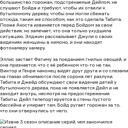
большинство горожан, подстрекаемые Дейлом, не
слушают Бойда и требуют, чтобы их отвели к
бутылочному дереву, чтобы они могли сбежать
отсюда, таким же способом, как это сделала Табита.
Позже Акоста извиняется перед Бойдом за свои
действия, но замечает, что она только ухудшила
ситуацию. Элджин рассказывает Джули о своих
видениях женщины в кимоно, и они находят
фотокамеру камеру.
Эллис застает Фатиму за поеданием гнилых овощей, и
она признается, что с её ребенком что-то не так.
Виктор и Генри наконец видят друг друга и со слезами
на глазах обнимаются после сорока лет разлуки.
Табита и Джейд обсуждают свои видения детей у
бутылочного дерева, пока не появляется Дейл и не
заходит внутрь, несмотря на предостережения
Табиты. Дейл телепортируется в стены пустого
бассейна и умирает там. Бойд ругает горожан за то,
что они отвернулись от него.