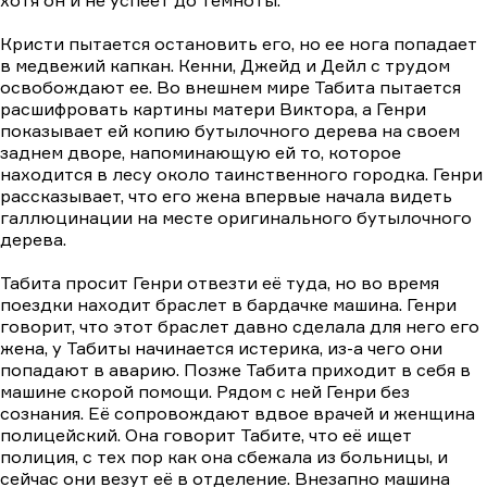
Кристи пытается остановить его, но ее нога попадает
в медвежий капкан. Кенни, Джейд и Дейл с трудом
освобождают ее. Во внешнем мире Табита пытается
расшифровать картины матери Виктора, а Генри
показывает ей копию бутылочного дерева на своем
заднем дворе, напоминающую ей то, которое
находится в лесу около таинственного городка. Генри
рассказывает, что его жена впервые начала видеть
галлюцинации на месте оригинального бутылочного
дерева.
Табита просит Генри отвезти её туда, но во время
поездки находит браслет в бардачке машина. Генри
говорит, что этот браслет давно сделала для него его
жена, у Табиты начинается истерика, из-а чего они
попадают в аварию. Позже Табита приходит в себя в
машине скорой помощи. Рядом с ней Генри без
сознания. Её сопровождают вдвое врачей и женщина
полицейский. Она говорит Табите, что её ищет
полиция, с тех пор как она сбежала из больницы, и
сейчас они везут её в отделение. Внезапно машина