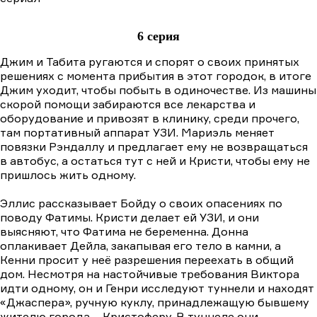
6 серия
Джим и Табита ругаются и спорят о своих принятых
решениях с момента прибытия в этот городок, в итоге
Джим уходит, чтобы побыть в одиночестве. Из машины
скорой помощи забираются все лекарства и
оборудование и привозят в клинику, среди прочего,
там портативный аппарат УЗИ. Мариэль меняет
повязки Рэндаллу и предлагает ему не возвращаться
в автобус, а остаться тут с ней и Кристи, чтобы ему не
пришлось жить одному.
Эллис рассказывает Бойду о своих опасениях по
поводу Фатимы. Кристи делает ей УЗИ, и они
выясняют, что Фатима не беременна. Донна
оплакивает Дейла, закапывая его тело в камни, а
Кенни просит у неё разрешения переехать в общий
дом. Несмотря на настойчивые требования Виктора
идти одному, он и Генри исследуют туннели и находят
«Джаспера», ручную куклу, принадлежащую бывшему
жителю города – Кристоферу. В туннеле они