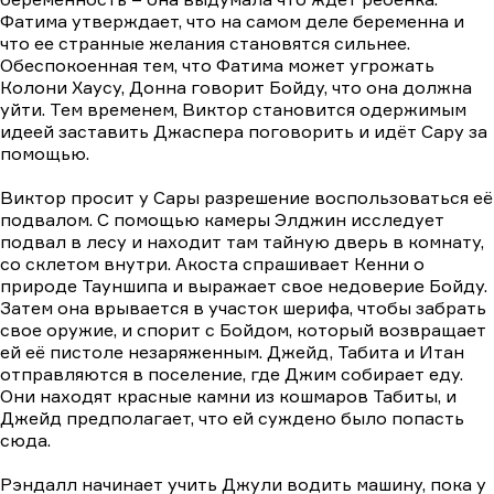
Фатима утверждает, что на самом деле беременна и
что ее странные желания становятся сильнее.
Обеспокоенная тем, что Фатима может угрожать
Колони Хаусу, Донна говорит Бойду, что она должна
уйти. Тем временем, Виктор становится одержимым
идеей заставить Джаспера поговорить и идёт Сару за
помощью.
Виктор просит у Сары разрешение воспользоваться её
подвалом. С помощью камеры Элджин исследует
подвал в лесу и находит там тайную дверь в комнату,
со склетом внутри. Акоста спрашивает Кенни о
природе Тауншипа и выражает свое недоверие Бойду.
Затем она врывается в участок шерифа, чтобы забрать
свое оружие, и спорит с Бойдом, который возвращает
ей её пистоле незаряженным. Джейд, Табита и Итан
отправляются в поселение, где Джим собирает еду.
Они находят красные камни из кошмаров Табиты, и
Джейд предполагает, что ей суждено было попасть
сюда.
Рэндалл начинает учить Джули водить машину, пока у