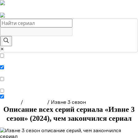
Краткое содержание сериалов
Главная
Подборки
О нас
Exact matches only
Search in title
Search in content
Главная
/
Сериалы
/
Извне 3 сезон
Описание всех серий сериала «Извне 3
сезон» (2024), чем закончился сериал