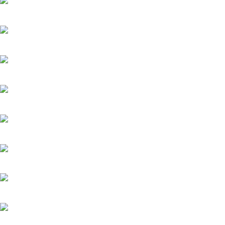
Серёжки с сапфирами
20.05.2025
Загадка на двоих-2. Пропавший пациент
20.05.2025
Мажор-4
22.05.2026
Тайфун
20.05.2025
Лучик
20.05.2025
История его служанки
6.08.2026
Убийства по пятницам
20.05.2025
Яблоневый сад