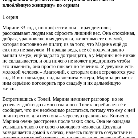
влюблённую женщину» по сериям
1 серия
Марине 33 года, по профессии она – врач диетолог,
рассказывает людям как сбросить лишний вес. Она спокойная,
добрая, уравновешенная девушка, живет вместе с мамой,
которая постоянно её пилит, из-за того, что Марина ещё до
сих пор не замужем. И правда ведь, все её подруги давно
вышли замуж, ещё задолго до тридцати, а у Марины всё никак
не складывается, и она ничего не может предпринять чтобы
это изменить, она просто плывёт по течению. У девушки есть
молодой человек – Анатолий, с которым они встречаются уже
год. И вот однажды, под давлением матери, Марина решает с
ним серьёзно поговорить про свадьбу и их дальнейшую
жизнь.
Встретившись с Толей, Марина начинает разговор, но не
успевает дойти до самого главного. Толик перебивает её и
сообщает, что им необходимо расстаться, потому что ему с ней
неинтересно, для него она – чересчур правильная. Кончено,
Марина очень расстроена после таких слов. Она не ожидала
услышать такого от своего молодого человека. Девушка
возвращается домой в слезах, надеясь получить сочувствие и
утешение от своей матери, но получает лишь очередной упрек