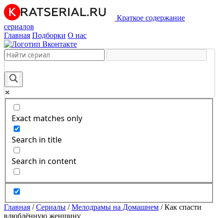
Краткое содержание
сериалов
Главная
Подборки
О нас
Exact matches only
Search in title
Search in content
Главная
/
Сериалы
/
Мелодрамы на Домашнем
/
Как спасти
влюблённую женщину