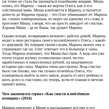
уж точно не стала бы заниматься подобными вещами. Миша
понял, что Марина – такая же жертва Олега, как и его
собственная мама. Миша влюбляется в Марину, и пытается
донести до Марины правду – что Олег обманывает её. Марина
же, словно зомбированная, не верит ни единому его слову, и
прогоняет Мишу, говоря, что он просто завидует её счастью.
Хороша Маша – да не Ваша, так думает Марина.
Однако вскоре, возвращаясь вечером с работы домой, Марина
видит в окне ресторана своего возлюбленного Олега, с какой-
то девушкой. Не поверив своим глазам, Марина звонит ему и
спрашивает где он. Олег отвечает что в больнице у сына.
Тогда Марина понимает, что Миша был прав. А ведь она уже
почти отдала жулику полмиллиона своих честно
заработанных и накопленных рублей, на выдуманную
историю про сына. Марина очень расстроена. Ведь счастье
было так близко, она так сильно полюбила Олега, что
планировала выйти за него замуж, родить от него ребёнка и
жить долго и счастливо, но теперь, всем её планам и мечтам
пришёл конец.
Чем закончился сериал «Как спасти влюблённую
женщину» (2024)
Марина приходит к Мише и рассказывает всё ему и его