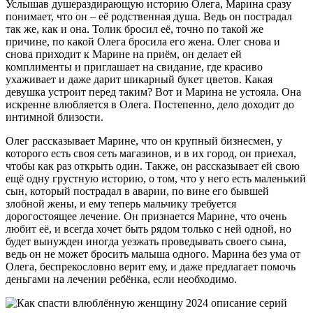
Услышав душераздирающую историю Олега, Марина сразу
понимает, что он – её родственная душа. Ведь он пострадал
так же, как и она. Толик бросил её, точно по такой же
причине, по какой Олега бросила его жена. Олег снова и
снова приходит к Марине на приём, он делает ей
комплименты и приглашает на свидание, где красиво
ухаживает и даже дарит шикарный букет цветов. Какая
девушка устроит перед таким? Вот и Марина не устояла. Она
искренне влюбляется в Олега. Постепенно, дело доходит до
интимной близости.
Олег рассказывает Марине, что он крупный бизнесмен, у
которого есть своя сеть магазинов, и в их город, он приехал,
чтобы как раз открыть один. Также, он рассказывает ей свою
ещё одну грустную историю, о том, что у него есть маленький
сын, который пострадал в аварии, по вине его бывшей
злобной жены, и ему теперь мальчику требуется
дорогостоящее лечение. Он признается Марине, что очень
любит её, и всегда хочет быть рядом только с ней одной, но
будет вынужден иногда уезжать проведывать своего сына,
ведь он не может бросить малыша одного. Марина без ума от
Олега, беспрекословно верит ему, и даже предлагает помочь
деньгами на лечении ребёнка, если необходимо.