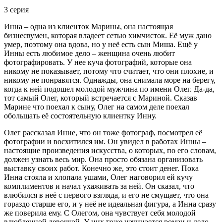
3 серия
Инна – одна из клиенток Марины, она настоящая
бизнесвумен, которая владеет сетью химчисток. Её муж дано
умер, поэтому она вдова, но у неё есть сын Миша. Ещё у
Инны есть любимое дело – женщина очень любит
фотографировать. У нее куча фотографий, которые она
никому не показывает, потому что считает, что они плохие, и
никому не понравятся. Однажды, она снимала море на берегу,
когда к ней подошел молодой мужчина по имени Олег. Да-да,
тот самый Олег, который встречается с Мариной. Сказав
Марине что поехал к сыну, Олег на самом деле поехал
обольщать её состоятельную клиентку Инну.
Олег рассказал Инне, что он тоже фотограф, посмотрел её
фотографии и восхитился им. Он увидел в работах Инны –
настоящие произведения искусства, о которых, по его словам,
должен узнать весь мир. Она просто обязана организовать
выставку своих работ. Конечно же, это стоит денег. Пока
Инна стояла и хлопала ушами, Олег наговорил ей кучу
комплиментов и начал ухаживать за ней. Он сказал, что
влюбился в неё с первого взгляда, и его не смущает, что она
гораздо старше его, и у неё не идеальная фигура, а Инна сразу
же поверила ему. С Олегом, она чувствует себя молодой
влюбленной девочкой. У них тоже начинается роман и дело