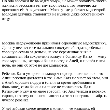
Но она все-таки не выходит замуж, не может обмануть своего
жениха и рассказывает ему всю правду. Тот, конечно же,
прогоняет её. Аня уезжает в Москву, где работает медсестрой.
Молодая девушка становится не нужной даже собственному
отцу.
Москва недружелюбно принимает беременную медсестричку.
Денег у нее нет и ее начальник советует ей отдать ребенка в
хорошую семью за деньги, на что беременная Аня не
соглашается. На сохранение кладут в больницу Катю — жену
того мужчины, который был в поезде с Аней, и провёл с ней
ночь, но они об этом не догадываются.
Ребенок Кати умирает, и главврач подстраивает все так, что
Анин ребенок достается Кате. Сама Катя не знает об этом, они
с Аней хорошие подруги (стали за время пребывания в
больнице), сама бы она на такое не согласилась. Да и
Катиному мужу и ее маме говорят, что Аня умерла и ребенок
сирота, поэтому они соглашаются на этот поступок — забрать
чужого ребенка.
У неё забрали самое ценное в жизни — ее малышку, ей