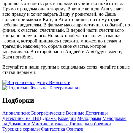
пришлось отсидеть срок в тюрьме за убийство похитителя.
Прямо с роддома она в тюрьму. В конце концов Аня узнает
всю правду и хочет забрать Дашу у родителей, но Даша
сильно привыкла к Кате, и Аня это видит, поэтому отдает
ребенка родителям. В фильме масса драматичных событий, но
финал, к счастью, счастливый. В первой части счастливого
конца не получилось. Но во второй части фильма, главная
героиня, которой пришлось пережить множество неудач и
трагедий, наконец-то, обрела свое счастье, которое
заслуживала. Во второй части Андрей и Аня будут вместе,
Катя погибнет.
Вступайте в наши группы в социальных сетях, читайте новые
статьи первыми!
Подборки
Апокалипсис
Биографические
Военные
Детективы
Детективы на ТВЦ
Драмы
Комедии
Мелодрамы
Мелодрамы
на Домашнем
Мистика и ужасы
Триллеры и боевики
Турецкие сериалы
Фантастика
Фэнтази