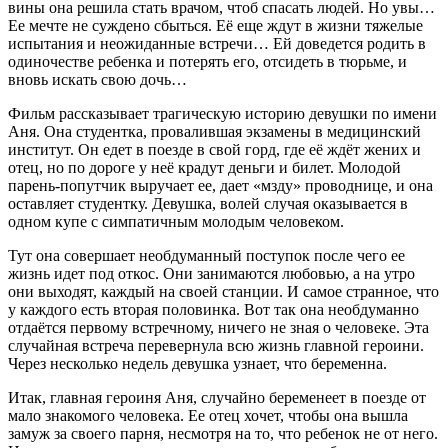
вины она решила стать врачом, чтоб спасать людей. Но увы…
Ее мечте не суждено сбыться. Её еще ждут в жизни тяжелые
испытания и неожиданные встречи… Ей доведется родить в
одиночестве ребенка и потерять его, отсидеть в тюрьме, и
вновь искать свою дочь…
Фильм рассказывает трагическую историю девушки по имени
Аня. Она студентка, провалившая экзамены в медицинский
институт. Он едет в поезде в свой горд, где её ждёт жених и
отец, но по дороге у неё крадут деньги и билет. Молодой
парень-попутчик выручает ее, дает «мзду» проводнице, и она
оставляет студентку. Девушка, волей случая оказывается в
одном купе с симпатичным молодым человеком.
Тут она совершает необдуманный поступок после чего ее
жизнь идет под откос. Они занимаются любовью, а на утро
они выходят, каждый на своей станции. И самое странное, что
у каждого есть вторая половинка. Вот так она необдуманно
отдаётся первому встречному, ничего не зная о человеке. Эта
случайная встреча перевернула всю жизнь главной героини.
Через несколько недель девушка узнает, что беременна.
Итак, главная героиня Аня, случайно беременеет в поезде от
мало знакомого человека. Ее отец хочет, чтобы она вышла
замуж за своего парня, несмотря на то, что ребенок не от него.