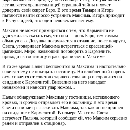
лет является хранительницей страшной тайны и хочет
доверить свой секрет Баро. В это время Тамара и Игорь
пытаются найти способ устранить Максима. Игорь приходит
к Рычу с идеей, что один человек мешает ему.
Максим не может примириться с тем, что Кармелита не
удосужилась сказать ему, что она — дочь Баро, тем самым
обманув его. Девушка погружается в отчаяние, но ее подруга,
Света, уговаривает Максима встретиться с красавицей-
цыганкой. Миро, желающий поговорить о Кармелите,
приходит в гостиницу и расспрашивает о Максиме.
В то же время Палыч беспокоится за Максима и настоятельно
советует ему не покидать гостиницу. Но влюбленный парень
отмахивается от советов старшего товарища и торопится на
свидание с Кармелитой. Внезапно на него нападает
незнакомец и наносит удар ножом…
Палыч обнаруживает Максима у гостиницы, истекающего
кровью, и срочно отправляет его в больницу. В это время
Света начинает разыскивать Максима, так как он не пришел
на свидание с Кармелитой. В номере Максима Света
встречает Палыча, который сообщает ей, что Максим серьезно
ранен и отправлен в стационар.