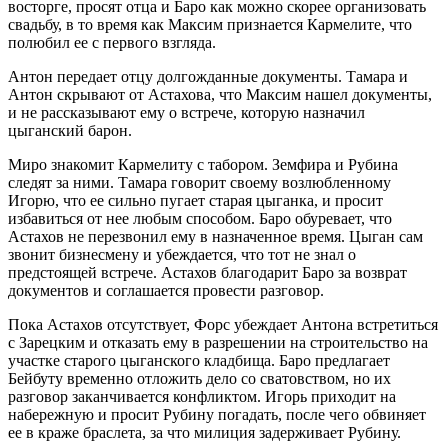
восторге, просят отца и Баро как можно скорее организовать
свадьбу, в то время как Максим признается Кармелите, что
полюбил ее с первого взгляда.
Антон передает отцу долгожданные документы. Тамара и
Антон скрывают от Астахова, что Максим нашел документы,
и не рассказывают ему о встрече, которую назначил
цыганский барон.
Миро знакомит Кармелиту с табором. Земфира и Рубина
следят за ними. Тамара говорит своему возлюбленному
Игорю, что ее сильно пугает старая цыганка, и просит
избавиться от нее любым способом. Баро обуревает, что
Астахов не перезвонил ему в назначенное время. Цыган сам
звонит бизнесмену и убеждается, что тот не знал о
предстоящей встрече. Астахов благодарит Баро за возврат
документов и соглашается провести разговор.
Пока Астахов отсутствует, Форс убеждает Антона встретиться
с Зарецким и отказать ему в разрешении на строительство на
участке старого цыганского кладбища. Баро предлагает
Бейбуту временно отложить дело со сватовством, но их
разговор заканчивается конфликтом. Игорь приходит на
набережную и просит Рубину погадать, после чего обвиняет
ее в краже браслета, за что милиция задерживает Рубину.