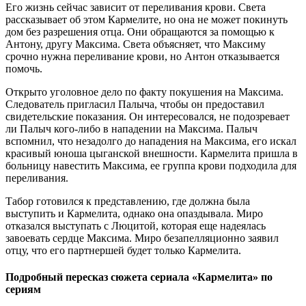
Его жизнь сейчас зависит от переливания крови. Света
рассказывает об этом Кармелите, но она не может покинуть
дом без разрешения отца. Они обращаются за помощью к
Антону, другу Максима. Света объясняет, что Максиму
срочно нужна переливание крови, но Антон отказывается
помочь.
Открыто уголовное дело по факту покушения на Максима.
Следователь пригласил Палыча, чтобы он предоставил
свидетельские показания. Он интересовался, не подозревает
ли Палыч кого-либо в нападении на Максима. Палыч
вспомнил, что незадолго до нападения на Максима, его искал
красивый юноша цыганской внешности. Кармелита пришла в
больницу навестить Максима, ее группа крови подходила для
переливания.
Табор готовился к представлению, где должна была
выступить и Кармелита, однако она опаздывала. Миро
отказался выступать с Люцитой, которая еще надеялась
завоевать сердце Максима. Миро безапелляционно заявил
отцу, что его партнершей будет только Кармелита.
Подробный пересказ сюжета сериала «Кармелита» по
сериям