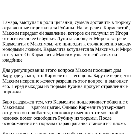
Тамара, выступая в роли цыганки, сумела доставить в тюрьму
отравленные пирожки для Рубины. На встрече с Кармелитой,
Максим передает ей заявление, которое он получил от Игоря
относительно ее бабушки. Луцита сообщает Миро о встрече
Кармелиты с Максимом, что приводит к столкновению между
молодыми людьми. Кармелита вступается за Максима, и Миро
отступает. От Кармелиты Максим узнает о событиях на
кладбище.
Для урегулирования этого вопроса Максим посещает дом
Бару, где узнает, что Кармелита — его дочь. Бару не верит, что
Максим искренне желает разрешить этот вопрос, и выгоняет
его. Перед выходом из тюрьмы Рубина пробует отравленные
пирожки.
Баро раздражен тем, что Кармелита поддерживает общение с
Максимом — врагом цыган. Однако Кармелита утверждает
отцу, что он ошибается, поскольку именно этот молодой
человек помог освободить Рубину из тюрьмы. После
освобождения из тюрьмы старая цыганка становится плохо.
Баро вызывают в дом, где она сообщает ему, что уже много