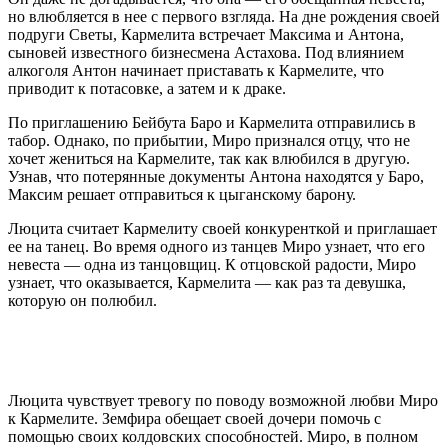
но влюбляется в нее с первого взгляда. На дне рождения своей
подруги Светы, Кармелита встречает Максима и Антона,
сыновей известного бизнесмена Астахова. Под влиянием
алкоголя Антон начинает приставать к Кармелите, что
приводит к потасовке, а затем и к драке.
По приглашению Бейбута Баро и Кармелита отправились в
табор. Однако, по прибытии, Миро признался отцу, что не
хочет жениться на Кармелите, так как влюбился в другую.
Узнав, что потерянные документы Антона находятся у Баро,
Максим решает отправиться к цыганскому барону.
Люцита считает Кармелиту своей конкуренткой и приглашает
ее на танец. Во время одного из танцев Миро узнает, что его
невеста — одна из танцовщиц. К отцовской радости, Миро
узнает, что оказывается, Кармелита — как раз та девушка,
которую он полюбил.
Люцита чувствует тревогу по поводу возможной любви Миро
к Кармелите. Земфира обещает своей дочери помочь с
помощью своих колдовских способностей. Миро, в полном