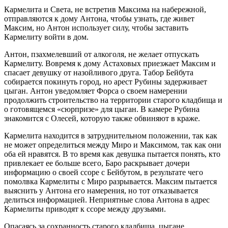
Кармелита и Света, не встретив Максима на набережной,
отправляются к дому Антона, чтобы узнать, где живет
Максим, но Антон использует силу, чтобы заставить
Кармелиту войти в дом.
Антон, пзахмелевший от алкоголя, не желает отпускать
Кармелиту. Вовремя к дому Астаховых приезжает Максим и
спасает девушку от назойливого друга. Табор Бейбута
собирается покинуть город, но арест Рубины задерживает
цыган. Антон уведомляет Форса о своем намерении
продолжить строительство на территории старого кладбища и
о готовящемся «сюрпризе» для цыган. В камере Рубина
знакомится с Олесей, которую также обвиняют в краже.
Кармелита находится в затруднительном положении, так как
не может определиться между Миро и Максимом, так как они
оба ей нравятся. В то время как девушка пытается понять, кто
привлекает ее больше всего, Баро раскрывает дочери
информацию о своей ссоре с Бейбутом, в результате чего
помолвка Кармелиты с Миро разрывается. Максим пытается
выяснить у Антона его намерения, но тот отказывается
делиться информацией. Неприятные слова Антона в адрес
Кармелиты приводят к ссоре между друзьями.
Опасаясь за сохранность старого кладбища, цыгане