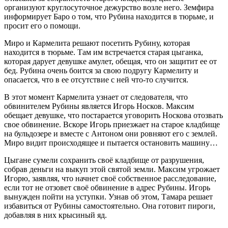
организуют круглосуточное дежурство возле него. Земфира
информирует Баро о том, что Рубина находится в тюрьме, и
просит его о помощи.
Миро и Кармелита решают посетить Рубину, которая
находится в тюрьме. Там им встречается старая цыганка,
которая дарует девушке амулет, обещая, что он защитит ее от
бед. Рубина очень боится за свою подругу Кармелиту и
опасается, что в ее отсутствие с ней что-то случится.
В этот момент Кармелита узнает от следователя, что
обвинителем Рубины является Игорь Носков. Максим
обещает девушке, что постарается уговорить Носкова отозвать
свое обвинение. Вскоре Игорь приезжает на старое кладбище
на бульдозере и вместе с Антоном они ровняют его с землей.
Миро видит происходящее и пытается остановить машину…
Цыгане сумели сохранить своё кладбище от разрушения,
собрав деньги на выкуп этой святой земли. Максим угрожает
Игорю, заявляя, что начнет своё собственное расследование,
если тот не отзовет своё обвинение в адрес Рубины. Игорь
вынужден пойти на уступки. Узнав об этом, Тамара решает
избавиться от Рубины самостоятельно. Она готовит пироги,
добавляя в них крысиный яд.