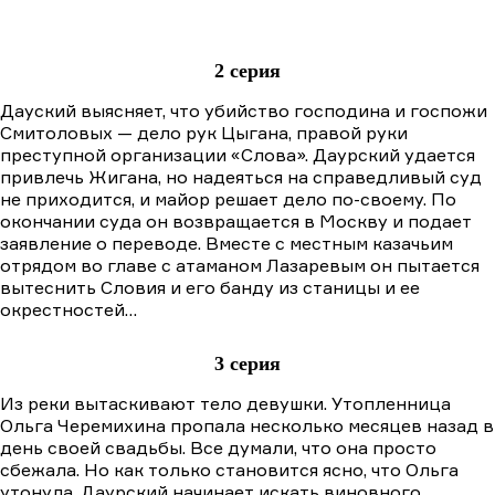
2 серия
Дауский выясняет, что убийство господина и госпожи
Смитоловых — дело рук Цыгана, правой руки
преступной организации «Слова». Даурский удается
привлечь Жигана, но надеяться на справедливый суд
не приходится, и майор решает дело по-своему. По
окончании суда он возвращается в Москву и подает
заявление о переводе. Вместе с местным казачьим
отрядом во главе с атаманом Лазаревым он пытается
вытеснить Словия и его банду из станицы и ее
окрестностей…
3 серия
Из реки вытаскивают тело девушки. Утопленница
Ольга Черемихина пропала несколько месяцев назад в
день своей свадьбы. Все думали, что она просто
сбежала. Но как только становится ясно, что Ольга
утонула, Даурский начинает искать виновного.