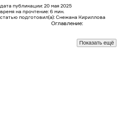
дата публикации: 20 мая 2025
время на прочтение: 6 мин.
статью подготовил(а): Снежана Кириллова
Оглавление:
Краткое содержание сериала «Казаки» (2015)
Подробный пересказ сюжета по сериям
1 серия
Показать ещё
5 серия
6 серия
7 серия
8 серия
9 серия
2 серия
3 серия
4 серия
10 серия
11 серия
12 серия
13 серия
14 серия
15 серия
16 серия