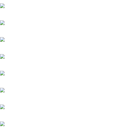
Популярное
Верить - не верить
20.05.2025
Холодное сердце
20.05.2025
Шрам
20.05.2025
Вишенка на торте
6.06.2025
Серёжки с сапфирами
20.05.2025
Загадка на двоих-2. Пропавший пациент
20.05.2025
Мажор-4
22.05.2026