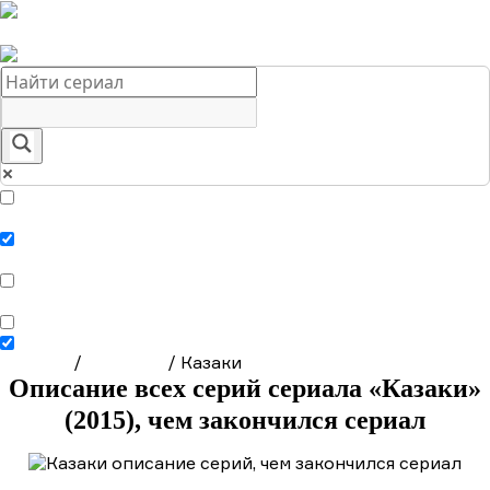
Краткое содержание сериалов
Главная
Подборки
О нас
Exact matches only
Search in title
Search in content
Главная
/
Сериалы
/
Казаки
Описание всех серий сериала «Казаки»
(2015), чем закончился сериал