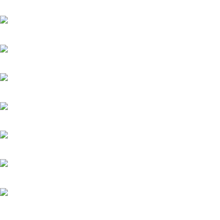
Тайфун
20.05.2025
Лучик
20.05.2025
История его служанки
6.08.2026
Убийства по пятницам
20.05.2025
Яблоневый сад
20.05.2025
Феникс
20.05.2025
Загадка на двоих-3. Развод
20.05.2025
Терапия любовью
20.05.2025