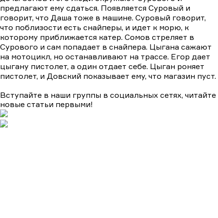
предлагают ему сдаться. Появляется Суровый и
говорит, что Даша тоже в машине. Суровый говорит,
что поблизости есть снайперы, и идет к морю, к
которому приближается катер. Сомов стреляет в
Сурового и сам попадает в снайпера. Цыгана сажают
на мотоцикл, но останавливают на трассе. Егор дает
цыгану пистолет, а один отдает себе. Цыган роняет
пистолет, и Довский показывает ему, что магазин пуст.
Вступайте в наши группы в социальных сетях, читайте
новые статьи первыми!
Подборки
Апокалипсис
Биографические
Военные
Детективы
Детективы на ТВЦ
Драмы
Комедии
Мелодрамы
Мелодрамы на Домашнем
Мистика и ужасы
Триллеры
и боевики
Турецкие сериалы
Фантастика
Фэнтази