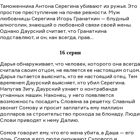
Таможенника Антона Серегина убивают из ружья. Это
простое преступление на почве ревности. Муж
любовницы Серегина Игорь Гранаткин — блудный
алкоголик, знающий о любовной связи своей жены.
Однако Даурский считает, что Гранаткина
подставляют, и он, как всегда, прав…
16 серия
Дарья обнаруживает, что человек, которого она всегда
считала своим отцом, не является ее настоящим отцом.
Дарья пытается выяснить, кто ее настоящий отец. Тем
временем Даурский выясняет, кто убил Серегина.
Напугав Зигу, Даурский узнает о контрабанде
угнанных машин. Наконец, у него появляется
возможность посадить Словяна за решетку. Славный
звонит Сомову и просит заплатить ему миллион
долларов за строительство прохода за блокаду. Люди
Слови приводят к нему Далию.
Сомов говорит ему, что его жена убита, а Даша — его
дочь. Сомов и его люди окружают Сурового и