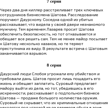
7 серия
Через два дня киллер расстреливает трех ключевых
сотрудников бизнесмена Шатова. Расследование
поручают Даурскому. Соседка одной из убитых
рассказывает, что видела у своей двери незнакомого
мужчину. Тем временем Лазарев просит Шатова
обеспечить безопасность, но тот отказывается и
обещает все решить сам. Тем не менее майор посылает
к Шатову несколько казаков, но те теряют
преступника из виду. В результате встреча с Шатовым
заканчивается взрывом.
8 серия
Даурский люди Слобоя угрожали ему убийством и
требовали дань. Шатов просит лишь пощадить его
жизнь и обещает заплатить. Суровый предлагает
майору выйти из дела, но тот, убедившись в его
искренности, рассказывает о подпольном бизнесе
Шатова — продаже большого количества оружия.
Суровый не скрывает, что их криминальные отношения
находятся под угрозой из-за размеров сбыта в зоне