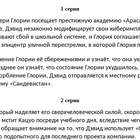
1 серия
атери Глории посещает престижную академию «Арас
е, Дэвид незаконно модифицирует свои киберимпл
вают сбой в школьной системе, и Глория соглашае
в эпицентр уличной перестрелки, в которой Глория 
чение Глории её сбережениями и узнаёт, что она у
зднее он узнаёт, что состояние Глории ухудшилось,
орбление Глории, Дэвид отправляется к местному р
ему «Сандевистан».
2 серия
орый наделяет его сверхчеловеческой силой, скор
мстит Кацуо посреди учебного дня, вследствие чег
 обращает внимание на то, что Дэвид использует 
о подопытного для последнего проекта компании.