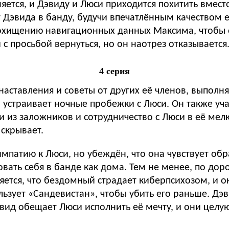
яется, и Дэвиду и Люси приходится похитить вмес
Дэвида в банду, будучи впечатлённым качеством е
похищению навигационных данных Максима, чтобы 
с просьбой вернуться, но он наотрез отказывается
4 серия
аставления и советы от других её членов, выполня
устраивает ночные пробежки с Люси. Он также учас
 из заложников и сотрудничество с Люси в её мел
скрывает.
мпатию к Люси, но убеждён, что она чувствует обр
овать себя в банде как дома. Тем не менее, по до
яется, что бездомный страдает киберпсихозом, и о
льзует «Сандевистан», чтобы убить его раньше. Дэв
эвид обещает Люси исполнить её мечту, и они целую