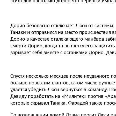
этих слов настолько долго, что нервный импла
Дорио безопасно отключает Люси от системы,
Танаки и отправился на место происшествия вм
Дорио в качестве отвлекающего манёвра забир
смерти Дорио, когда та пытается его защитить
взрывает себя вместе с останками Дорио. Дэв
Спустя несколько месяцев после неудачного 
больше новых имплантов, в том числе ручные
удаётся убедить Люси вернуться в команду. П
Дэвиду поработать на «Милитех» против «Ара
которые скрывал Танака. Фарадей также проси
По возвращении домой Дэвид просит Люси рас