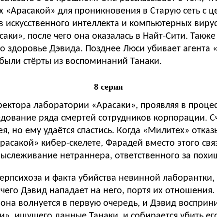
 «Арасакой» для проникновения в Старую сеть с ц
в искусственного интеллекта и компьютерных виру
аки», после чего она оказалась в Найт-Сити. Такж
я о здоровье Дэвида. Позднее Люси убивает агента
были стёрты из воспоминаний Танаки.
8 серия
ректора лаборатории «Арасаки», проявляя в проце
едование ряда смертей сотрудников корпорации. Сч
 но ему удаётся спастись. Когда «Милитех» отказы
асакой» кибер-скелете, Фарадей вместо этого свя
ыслеживание нетраннера, ответственного за похищ
ерпсихоза и факта убийства невинной лаборантки,
чего Дэвид нападает на него, портя их отношения. 
х она волнуется в первую очередь, и Дэвид восприн
», ищущего данные Танаки, и собирается убить его