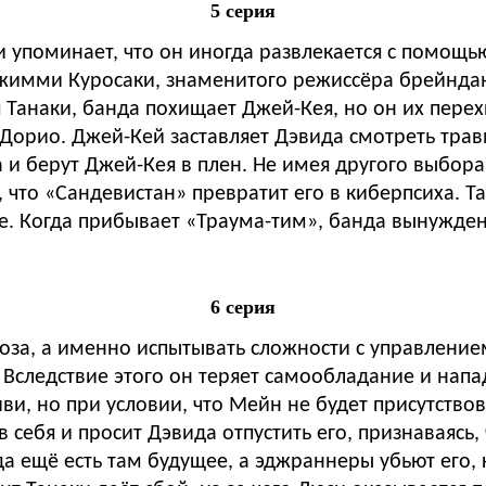
5 серия
ви упоминает, что он иногда развлекается с помощ
Джимми Куросаки, знаменитого режиссёра брейндан
я Танаки, банда похищает Джей-Кея, но он их перех
и Дорио. Джей-Кей заставляет Дэвида смотреть тр
 и берут Джей-Кея в плен. Не имея другого выбора
 что «Сандевистан» превратит его в киберпсиха. Та
е. Когда прибывает «Траума-тим», банда вынуждена
6 серия
оза, а именно испытывать сложности с управлени
Вследствие этого он теряет самообладание и напад
ви, но при условии, что Мейн не будет присутствов
в себя и просит Дэвида отпустить его, признаваясь,
да ещё есть там будущее, а эджраннеры убьют его, 