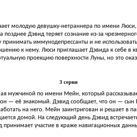
чает молодую девушку-нетраннера по имени Люси, к
а позднее Дэвид теряет сознание из-за чрезмерно
у принимать иммунодепрессанты и не использовать
ошению к нему. Люси приглашает Дэвида к себе в к
ртуальную проекцию поверхности Луны, но это оказ
3 серия
мая мужчиной по имени Мейн, который рассказывает
о он — её знакомый. Дэвид сообщает, что он — сын
ботать на него. Мейн заинтригован и решает в па
щается домой. На следующий день Дэвид встречаетс
д принимает участие в краже навигационных данны