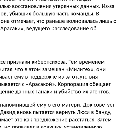
елью восстановления утерянных данных. Из-за
сов, убивших большую часть команды. В
е она отмечает, что раньше волновалась лишь о
 «Арасаки», ведущего расследование об
ссе признаки киберпсихоза. Тем временем
итая, что в этом замешан «Милитех», они
вает ему в поддержке из-за отсутствия
зывается с «Арасакой». Корпорация обещает
ение данных Танаки и убийство их агентов.
 напомнившей ему о его матери. Док советует
Дэвид вновь пытается вернуть Люси в банду,
имает это как предложение расстаться. Затем
, но попадает в ловушку, установленную