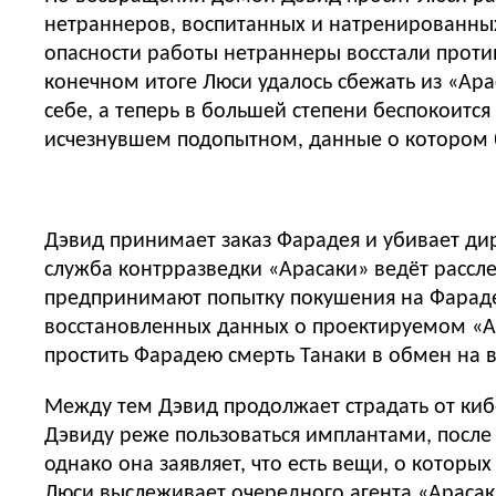
нетраннеров, воспитанных и натренированных
опасности работы нетраннеры восстали проти
конечном итоге Люси удалось сбежать из «Арас
себе, а теперь в большей степени беспокоитс
исчезнувшем подопытном, данные о котором 
Дэвид принимает заказ Фарадея и убивает ди
служба контрразведки «Арасаки» ведёт рассл
предпринимают попытку покушения на Фарадея,
восстановленных данных о проектируемом «Ар
простить Фарадею смерть Танаки в обмен на в
Между тем Дэвид продолжает страдать от киб
Дэвиду реже пользоваться имплантами, после 
однако она заявляет, что есть вещи, о которы
Люси выслеживает очередного агента «Арасаки