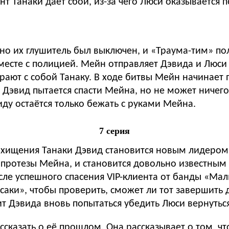
нт Танаки даёт сбой, из-за чего Люси оказывается п
 но их глушитель был выключен, и «Траума-тим» п
есте с полицией. Мейн отправляет Дэвида и Люси н
ают с собой Танаку. В ходе битвы Мейн начинает п
. Дэвид пытается спасти Мейна, но не может ничего
иду остаётся только бежать с руками Мейна.
7 серия
похищения Танаки Дэвид становится новым лидером
 протезы Мейна, и становится довольно известным
осле успешного спасения VIP-клиента от банды «Ма
саки», чтобы проверить, сможет ли тот завершить
т Дэвида вновь попытаться убедить Люси вернуться
сказать о её прошлом. Она рассказывает о том, ч