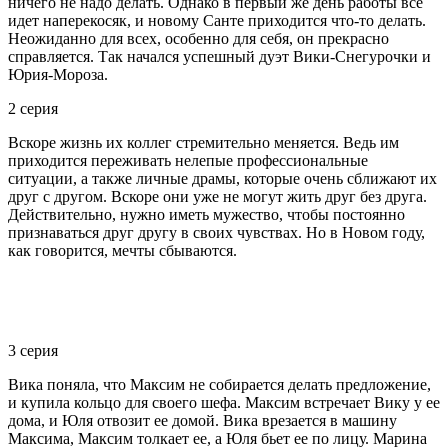
ничего не надо делать. Однако в первый же день работы все
идет наперекосяк, и новому Санте приходится что-то делать.
Неожиданно для всех, особенно для себя, он прекрасно
справляется. Так начался успешный дуэт Вики-Снегурочки и
Юрия-Мороза.
2 серия
Вскоре жизнь их коллег стремительно меняется. Ведь им
приходится переживать нелепые профессиональные
ситуации, а также личные драмы, которые очень сближают их
друг с другом. Вскоре они уже не могут жить друг без друга.
Действительно, нужно иметь мужество, чтобы постоянно
признаваться друг другу в своих чувствах. Но в Новом году,
как говорится, мечты сбываются.
3 серия
Вика поняла, что Максим не собирается делать предложение,
и купила кольцо для своего шефа. Максим встречает Вику у ее
дома, и Юля отвозит ее домой. Вика врезается в машину
Максима, Максим толкает ее, а Юля бьет ее по лицу. Марина