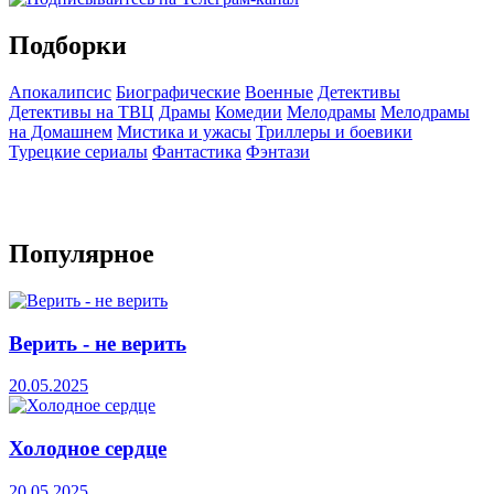
Подборки
Апокалипсис
Биографические
Военные
Детективы
Детективы на ТВЦ
Драмы
Комедии
Мелодрамы
Мелодрамы
на Домашнем
Мистика и ужасы
Триллеры и боевики
Турецкие сериалы
Фантастика
Фэнтази
Популярное
Верить - не верить
20.05.2025
Холодное сердце
20.05.2025