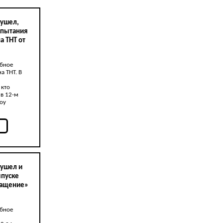
 ушел,
спытания
а ТНТ от
обное
а ТНТ. В
 кто
 в 12-м
шоу
 ушел и
ыпуске
ращение»
обное