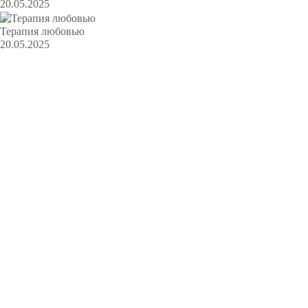
20.05.2025
Терапия любовью
20.05.2025
2016 — 2026 KRATSERIAL.RU
Любое воспроизведение, копирование, переработка или
последующее распространение материалов с сайта