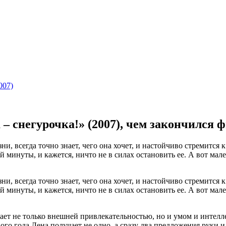
007)
– снегурочка!» (2007), чем закончился 
и, всегда точно знает, чего она хочет, и настойчиво стремится 
й минуты, и кажется, ничто не в силах остановить ее. А вот мал
и, всегда точно знает, чего она хочет, и настойчиво стремится 
й минуты, и кажется, ничто не в силах остановить ее. А вот мал
т не только внешней привлекательностью, но и умом и интеллек
го года Лена получает не одно, а сразу два предложения руки и