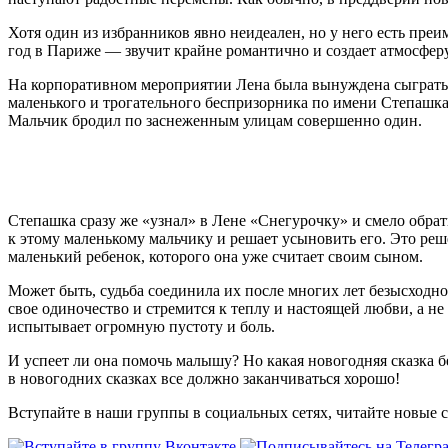
Хотя один из избранников явно неидеален, но у него есть пре
год в Париже — звучит крайне романтично и создает атмосфер
На корпоративном мероприятии Лена была вынуждена сыграть ро
маленького и трогательного беспризорника по имени Степашка, 
Мальчик бродил по заснеженным улицам совершенно один.
Степашка сразу же «узнал» в Лене «Снегурочку» и смело обрат
к этому маленькому мальчику и решает усыновить его. Это реше
маленький ребенок, которого она уже считает своим сыном.
Может быть, судьба соединила их после многих лет безысходног
свое одиночество и стремится к теплу и настоящей любви, а не
испытывает огромную пустоту и боль.
И успеет ли она помочь малышу? Но какая новогодняя сказка б
в новогодних сказках все должно заканчиваться хорошо!
Вступайте в наши группы в социальных сетях, читайте новые 