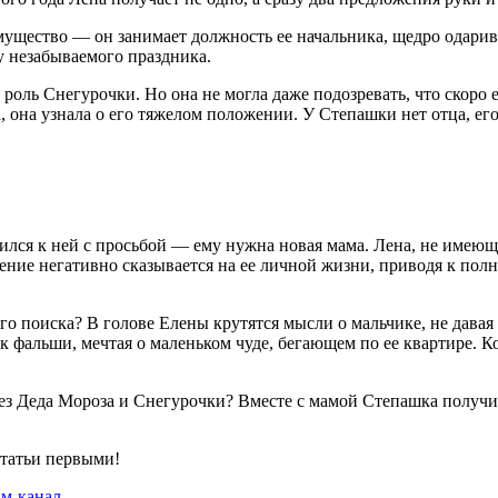
имущество — он занимает должность ее начальника, щедро одари
у незабываемого праздника.
ль Снегурочки. Но она не могла даже подозревать, что скоро е
она узнала о его тяжелом положении. У Степашки нет отца, его 
ился к ней с просьбой — ему нужна новая мама. Лена, не имеющ
ние негативно сказывается на ее личной жизни, приводя к полно
о поиска? В голове Елены крутятся мысли о мальчике, не давая 
 к фальши, мечтая о маленьком чуде, бегающем по ее квартире. Ко
ез Деда Мороза и Снегурочки? Вместе с мамой Степашка получит
статьи первыми!