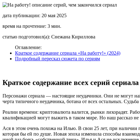
дата публикации: 20 мая 2025
время на прочтение: 3 мин.
статью подготовил(а): Снежана Кириллова
Оглавление:
Краткое содержание сериала «На работу!» (2024)
Подробный пересказ сюжета по сериям
Краткое содержание всех серий сериала 
Персонажи сериала — настоящие неудачники. Они не могут найт
черта типичного неудачника, ботана от всех остальных. Судьб
Реалии времени: криптовалюта валится, рынки лихорадят. Рабо
квалификацией могут выжить в таком мире. Но наш рассказ не 
Ася в этом очень похожа на Илью. В свои 25 лет, при наличии 
которая бы ей по душе. Новая эпоха изменила способы взаимо
иной раз боясь «собственной тени». Илья и Ася не исключение.