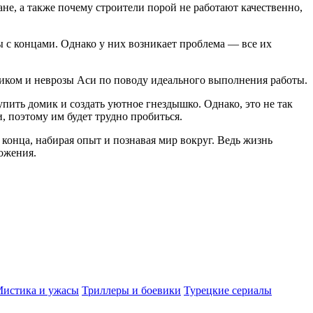
е, а также почему строители порой не работают качественно,
ы с концами. Однако у них возникает проблема — все их
чиком и неврозы Аси по поводу идеального выполнения работы.
пить домик и создать уютное гнездышко. Однако, это не так
, поэтому им будет трудно пробиться.
онца, набирая опыт и познавая мир вокруг. Ведь жизнь
ложения.
истика и ужасы
Триллеры и боевики
Турецкие сериалы