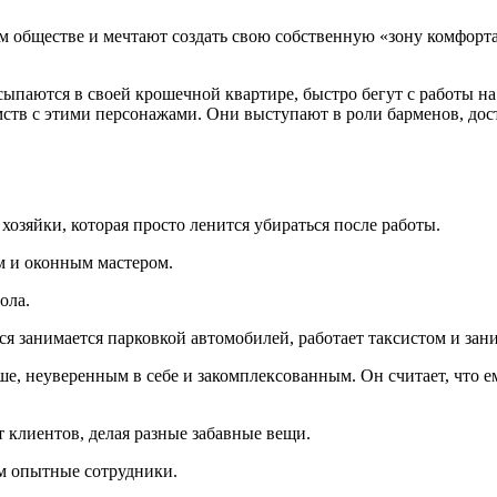
ом обществе и мечтают создать свою собственную «зону комфорт
осыпаются в своей крошечной квартире, быстро бегут с работы на
омств с этими персонажами. Они выступают в роли барменов, дос
 хозяйки, которая просто ленится убираться после работы.
м и оконным мастером.
ола.
ся занимается парковкой автомобилей, работает таксистом и зан
душе, неуверенным в себе и закомплексованным. Он считает, что 
т клиентов, делая разные забавные вещи.
м опытные сотрудники.