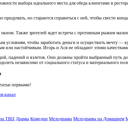
ности выбора идеального места для обеда клиентами в ресторан
 придумать, но стараются справиться с ней, чтобы свести конц
м окном. Также зрителей ждет встреча с противным рыжим маль
м условиям, чтобы заработать деньги и осуществить мечту — ку
ым или настойчивым. Игорь и Ася не обладают этими качествами
ий, падений и взлетов. Они должны пройти выбранный путь до к
одолеть независимо от социального статуса и материального по
м
статьи первыми!
 на ТВЦ
Драмы
Комедии
Мелодрамы
Мелодрамы на Домашнем
М