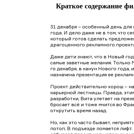
Краткое содержание фи
31 декабря – особенный день для 
года. И дело даже не в том, что 
который готов сделать предложен
драгоценного рекламного проекта
Даже дети знают, что в Новый го
самые заветные желания. Только М
го декабря, в канун Нового года,
назначена презентация ее рекламн
Проект действительно хорош – на
карьерной лестницы. Правда, этим
разработки, Вита улетает на през
бросает всё и тоже мчится во Фр
открутить время назад.
Но, как это часто бывает, неприя
потоп. В подъезде ломается лифт.