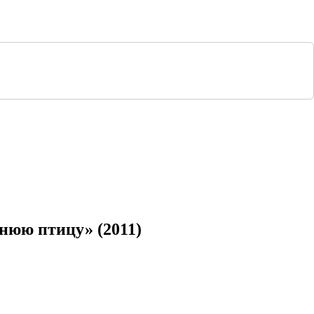
нюю птицу» (2011)
дет Синюю птицу» (2011)