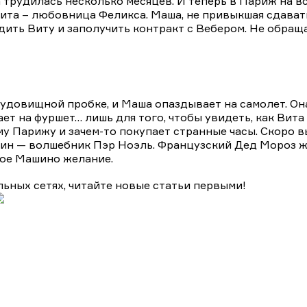
 трудилась несколько месяцев. И теперь в Париж на в
ита – любовница Феликса. Маша, не привыкшая сдават
дить Виту и заполучить контракт с Вебером. Не обраща
 чудовищной пробке, и Маша опаздывает на самолет. 
ает на фуршет… лишь для того, чтобы увидеть, как Вита
у Парижу и зачем-то покупает странные часы. Скоро вы
зяин — волшебник Пэр Ноэль. Французский Дед Мороз ж
ое Машино желание.
льных сетях, читайте новые статьи первыми!
ективы на ТВЦ
Драмы
Комедии
Мелодрамы
Мелодрам