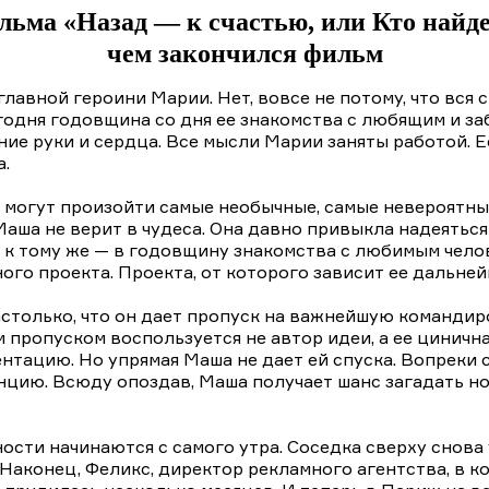
льма «Назад — к счастью, или Кто найде
чем закончился фильм
главной героини Марии. Нет, вовсе не потому, что вся 
сегодня годовщина со дня ее знакомства с любящим и з
ие руки и сердца. Все мысли Марии заняты работой. Е
.
д могут произойти самые необычные, самые невероятны
аша не верит в чудеса. Она давно привыкла надеяться
 и к тому же — в годовщину знакомства с любимым чело
ого проекта. Проекта, от которого зависит ее дальней
столько, что он дает пропуск на важнейшую командир
 пропуском воспользуется не автор идеи, а ее циничн
ентацию. Но упрямая Маша не дает ей спуска. Вопреки
анцию. Всюду опоздав, Маша получает шанс загадать н
тности начинаются с самого утра. Соседка сверху снов
 Наконец, Феликс, директор рекламного агентства, в 