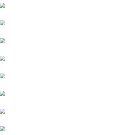
Верить - не верить
20.05.2025
Холодное сердце
20.05.2025
Шрам
20.05.2025
Вишенка на торте
6.06.2025
Серёжки с сапфирами
20.05.2025
Загадка на двоих-2. Пропавший пациент
20.05.2025
Мажор-4
22.05.2026
Тайфун