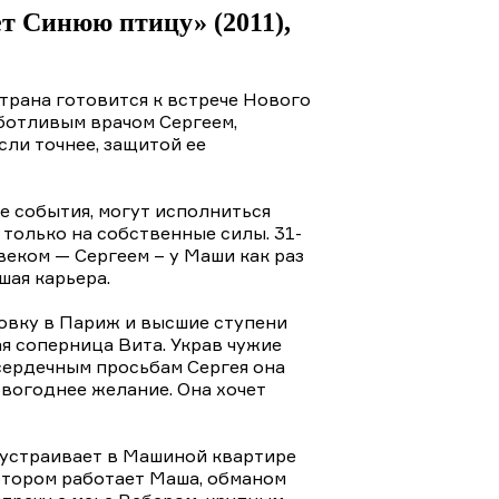
т Синюю птицу» (2011),
страна готовится к встрече Нового
аботливым врачом Сергеем,
сли точнее, защитой ее
е события, могут исполниться
 только на собственные силы. 31-
веком — Сергеем – у Маши как раз
шая карьера.
овку в Париж и высшие ступени
ая соперница Вита. Украв чужие
 сердечным просьбам Сергея она
овогоднее желание. Она хочет
а устраивает в Машиной квартире
котором работает Маша, обманом