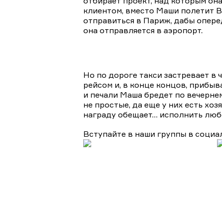
отбирает проект, над которым она
клиентом, вместо Маши полетит В
отправиться в Париж, дабы опере
она отправляется в аэропорт.
Но по дороге такси застревает в
рейсом и, в конце концов, прибыв
и печали Маша бредет по вечернем
не простые, да еще у них есть хо
награду обещает… исполнить люб
Вступайте в наши группы в социа
Подборки
Апокалипсис
Биографические
Военные
Детективы
Дет
Турецкие сериалы
Фантастика
Фэнтази
Популярное