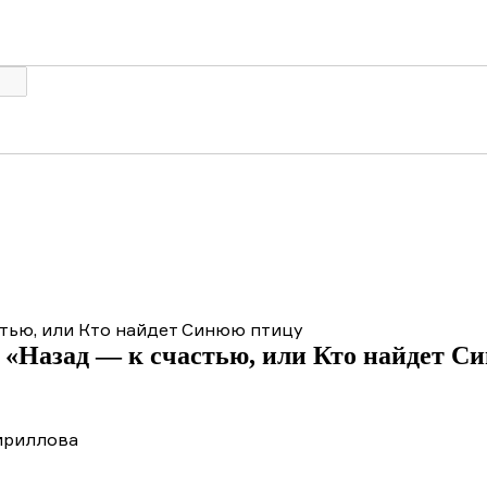
стью, или Кто найдет Синюю птицу
«Назад — к счастью, или Кто найдет Си
ириллова
ержание фильма «Назад — к счастью, или Кто най