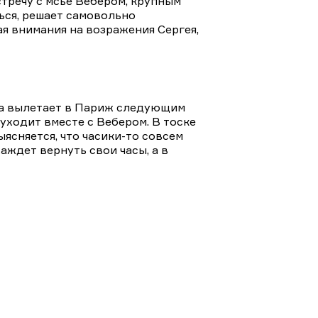
стречу с мсье Вебером, крупным
ься, решает самовольно
я внимания на возражения Сергея,
Она вылетает в Париж следующим
 уходит вместе с Вебером. В тоске
ясняется, что часики-то совсем
аждет вернуть свои часы, а в
ы на Домашнем
Мистика и ужасы
Триллеры и боевики