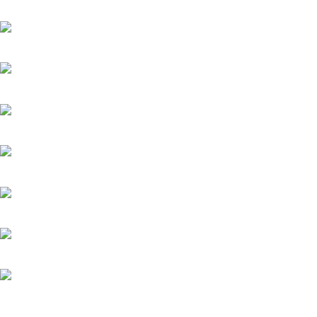
20.05.2025
Лучик
20.05.2025
История его служанки
6.08.2026
Убийства по пятницам
20.05.2025
Яблоневый сад
20.05.2025
Феникс
20.05.2025
Загадка на двоих-3. Развод
20.05.2025
Терапия любовью
20.05.2025