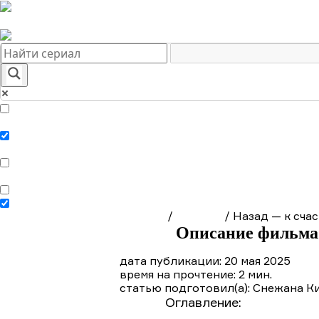
Краткое содержание сериалов
Главная
Подборки
О нас
Exact matches only
Search in title
Search in content
Главная
/
Фильмы
/
Назад — к сча
Описание фильма 
дата публикации: 20 мая 2025
время на прочтение: 2 мин.
статью подготовил(а): Снежана К
Оглавление:
Краткое сод