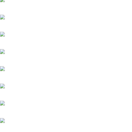
Шрам
20.05.2025
Вишенка на торте
6.06.2025
Серёжки с сапфирами
20.05.2025
Загадка на двоих-2. Пропавший пациент
20.05.2025
Мажор-4
22.05.2026
Тайфун
20.05.2025
Лучик
20.05.2025
История его служанки
6.08.2026