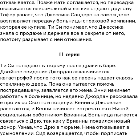
отказывается. Позже мать соглашается, но пересадка
оказывается невозможной и легкие отдают другому.
Тофер узнает, что Джессика Сандерс на самом деле
возглавляет передачу больницы страховой компании,
которая ее купила. Tи Cи понимает, что Джессика
знала о продаже и держала все в секрете от него,
поэтому разрывает с ней отношения.
11 серия
Tи Cи попадают в тюрьму после драки в баре.
Двойное свидание Джордан заканчивается
катастрофой после того как ее парень падает сквозь
стеклянную дверь. Пока она пытается помочь
пострадавшему, заявляется его жена. Энни начинает
работать в больнице, но недавно Джордан рассказала
е про их со Скоттом поцелуй. Кенни и Джоселин
расстаются, и Кенни начинает встречаться с Ниной,
социальным работником Брианны. Больница пытается
связаться с Дрю, так как у Брианны появился новый
донор. Узнав, что Дрю в тюрьме, Нина отказывает в
усыновлении. Сид возвращается, чтобы подписать