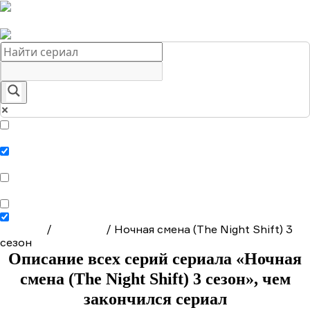
Краткое содержание сериалов
Главная
Подборки
О нас
Exact matches only
Search in title
Search in content
Главная
/
Сериалы
/
Ночная смена (The Night Shift) 3
сезон
Описание всех серий сериала «Ночная
смена (The Night Shift) 3 сезон», чем
закончился сериал