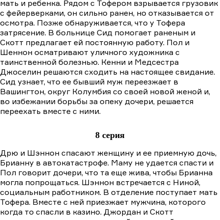
мать и ребенка. Рядом с Тофером взрывается грузовик
с фейерверками, он сильно ранен, но отказывается от
осмотра. Позже обнаруживается, что у Тофера
затрясение. В больнице Сид помогает раненым и
Скотт предлагает ей постоянную работу. Пол и
Шеннон осматривают уличного художника с
таинственной болезнью. Кенни и Медсестра
Джоселин решаются сходить на настоящее свидание.
Сид узнает, что ее бывший муж переезжает в
Вашингтон, округ Колумбия со своей новой женой и,
во избежании борьбы за опеку дочери, решается
переехать вместе с ними.
8 серия
Дрю и Шэннон спасают женщину и ее приемную дочь,
Брианну в автокатастрофе. Маму не удается спасти и
Пол говорит дочери, что та еще жива, чтобы Брианна
могла попрощаться. Шэннон встречается с Ниной,
социальным работником. В отделение поступает мать
Тофера. Вместе с ней приезжает мужчина, которого
когда то спасли в казино. Джордан и Скотт