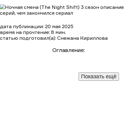
дата публикации: 20 мая 2025
время на прочтение: 8 мин.
статью подготовил(а): Снежана Кириллова
Сезон 1
Сезон 2
Сезон 3
Сезон 4
Оглавление:
Краткое содержание сериала «Ночная смена (The
Night Shift) 3 сезон»
Подробный пересказ сюжета по сериям
1 серия
Показать ещё
5 серия
6 серия
7 серия
8 серия
2 серия
3 серия
4 серия
9 серия
10 серия
11 серия
12 серия
13 серия