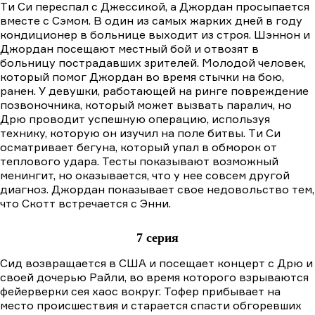
Tи Cи переспал с Джессикой, а Джордан просыпается
вместе с Сэмом. В один из самых жарких дней в году
кондиционер в больнице выходит из строя. Шэннон и
Джордан посещают местный бой и отвозят в
больницу пострадавших зрителей. Молодой человек,
который помог Джордан во время стычки на бою,
ранен. У девушки, работающей на ринге повреждение
позвоночника, который может вызвать паралич, но
Дрю проводит успешную операцию, используя
технику, которую он изучил на поле битвы. Tи Cи
осматривает бегуна, который упал в обморок от
теплового удара. Тесты показывают возможный
менингит, но оказывается, что у нее совсем другой
диагноз. Джордан показывает свое недовольство тем,
что Скотт встречается с Энни.
7 серия
Сид возвращается в США и посещает концерт с Дрю и
своей дочерью Райли, во время которого взрываются
фейерверки сея хаос вокруг. Тофер прибывает на
место происшествия и старается спасти обгоревших