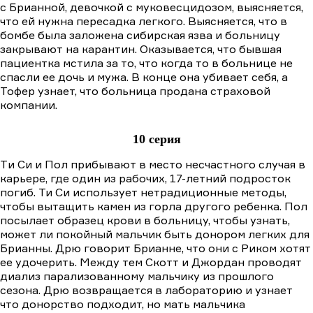
с Брианной, девочкой с муковесцидозом, выясняется,
что ей нужна пересадка легкого. Выясняется, что в
бомбе была заложена сибирская язва и больницу
закрывают на карантин. Оказывается, что бывшая
пациентка мстила за то, что когда то в больнице не
спасли ее дочь и мужа. В конце она убивает себя, а
Тофер узнает, что больница продана страховой
компании.
10 серия
Tи Cи и Пол прибывают в место несчастного случая в
карьере, где один из рабочих, 17-летний подросток
погиб. Ти Си использует нетрадиционные методы,
чтобы вытащить камен из горла другого ребенка. Пол
посылает образец крови в больницу, чтобы узнать,
может ли покойный мальчик быть донором легких для
Брианны. Дрю говорит Брианне, что они с Риком хотят
ее удочерить. Между тем Скотт и Джордан проводят
диализ парализованному мальчику из прошлого
сезона. Дрю возвращается в лабораторию и узнает
что донорство подходит, но мать мальчика