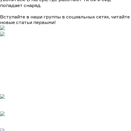
попадает снаряд.
Вступайте в наши группы в социальных сетях, читайте
новые статьи первыми!
Подборки
Апокалипсис
Биографические
Военные
Детективы
Детективы на ТВЦ
Драмы
Комедии
Мелодрамы
Мелодрамы на Домашнем
Мистика и ужасы
Триллеры
и боевики
Турецкие сериалы
Фантастика
Фэнтази
Популярное
Верить - не верить
20.05.2025
Холодное сердце
20.05.2025