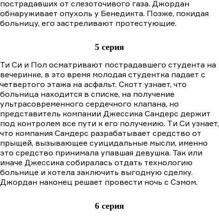
пострадавших от слезоточивого газа. Джордан
обнаруживает опухоль у Бенедикта. Позже, покидая
больницу, его застреливают протестующие.
5 серия
Ти Си и Пол осматривают пострадавшего студента на
вечеринке, в это время молодая студентка падает с
четвертого этажа на асфальт. Скотт узнает, что
больница находится в списке, на получение
ультрасовременного сердечного клапана, но
представитель компании Джессика Сандерс держит
под контролем все пути к его получению. Tи Cи узнает,
что компания Сандерс разрабатывает средство от
прыщей, вызывающее суицидальные мысли, именно
это средство принимала упавшая девушка. Так или
иначе Джессика собиралась отдать технологию
больнице и хотела заключить выгодную сделку.
Джордан наконец решает провести ночь с Сэмом.
6 серия