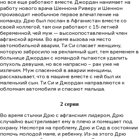
но все еще работают вместе. Джордан нанимает на
работу нового врача Шеннона Риверу и Шеннон
производит необычное первое впечатление на
команду. Дрю был послан в Афганистан вместе со
своей коллегой, там они работают с 15-летней
беременной, чей муж — высокопоставленный член
афганской армии. Во время вызова на место
автомобильной аварии, Ти Си спасает женщину,
которую забросило на рекламный щит, тем временем в
больнице Джордан с командой пытаются удалить
опухоль девушке, но все напрасно – рак уже не
излечим. Муж спасенной в аварии женщины,
рассказывает, что в машине вместе с ней был их
маленький сын. Ти Си и Джордан направляются к
обломкам автомобиля и спасают малыша.
2 серия
Во время стычки Дрю с афганским лидером, Дрю
случайно выстреливает ему в плечо и помещает под
охрану. Несмотря на проблему, Дрю и Сид в состоянии
помочь молодой маме, и ребенку. Из-за этого Дрю