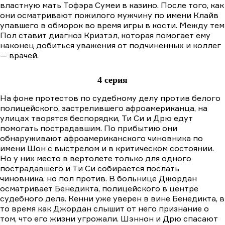
властную мать Тофэра Сумеи в казино. После того, как
они осматривают пожилого мужчину по имени Клайв
упавшего в обморок во время игры в кости. Между тем
Пол ставит диагноз Кризтэл, которая помогает ему
наконец добиться уважения от подчиненных и коллег
— врачей.
4 серия
На фоне протестов по судебному делу против белого
полицейского, застрелившего афроамериканца, на
улицах творятся беспорядки, Ти Си и Дрю едут
помогать пострадавшим. По прибытию они
обнаруживают афроамериканского чиновника по
имени Шон с выстрелом и в критическом состоянии.
Но у них место в вертолете только для одного
пострадавшего и Tи Cи собирается послать
чиновника, но пол против. В больнице Джордан
осматривает Бенедикта, полицейского в центре
судебного дела. Кенни уже уверен в вине Бенедикта, в
то время как Джордан слышит от него признание о
том, что его жизни угрожали. Шэннон и Дрю спасают