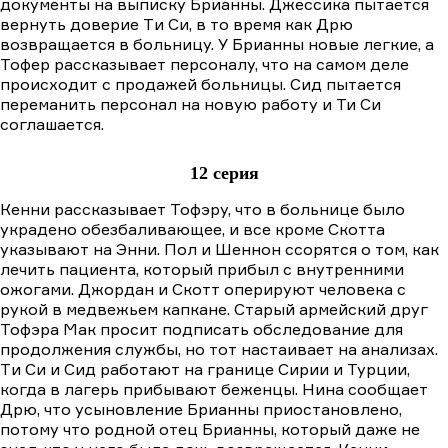
документы на выписку Брианны. Джессика пытается
вернуть доверие Tи Cи, в то время как Дрю
возвращается в больницу. У Брианны новые легкие, а
Тофер рассказывает персоналу, что на самом деле
происходит с продажей больницы. Сид пытается
переманить персонал на новую работу и Ти Си
соглашается.
12 серия
Кенни рассказывает Тофэру, что в больнице было
украдено обезбаливающее, и все кроме Скотта
указывают на Энни. Пол и Шеннон ссорятся о том, как
лечить пациента, который прибыл с внутренними
ожогами. Джордан и Скотт оперируют человека с
рукой в медвежьем капкане. Старый армейский друг
Тофэра Мак просит подписать обследование для
продолжения службы, но тот настаивает на анализах.
Tи Cи и Сид работают на границе Сирии и Турции,
когда в лагерь прибывают беженцы. Нина сообщает
Дрю, что усыновление Брианны приостановлено,
потому что родной отец Брианны, который даже не