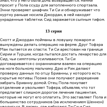
знал, что у него была дочь возвращается. Кенни
просит у Пола ссуду для затопленного спортзала.
Энни проверяет шкафчик Tи Cи и обнаруживает что
куртку раньше носила Джордан, в ней находят
украденные таблетки. Сид заражается сыпным тифом.
13 серия
Скотт и Джордан пойманы в ловушку пожаром и
вынуждены делать операцию на ферме. Друг Тофэра
Мак пытается их спасти. Tи Cи арестован на границе
Сирии и Турции, когда пытался достать лекарство для
Сид, чьи симптомы усиливаются. Ти Си
договаривается с охранниками взамен на операцию
на ноге больному мальчику. Дрю и Рик делают
проверку данных по отцу Брианны, у которого есть
скрытые мотивы. Позже они получают разрешение
забрать Брианну домой. Отец Пола покупает
отделение и увольняет Тофера, объявляя, что тот
предлагает слишком дорогое лечение пациентам,
которые не могут его оплатить. Это заставляет Пола и
большинство сотрудников (за исключением Шеннон)
уволиться. В лагерь, где работают Ти Си и Сид