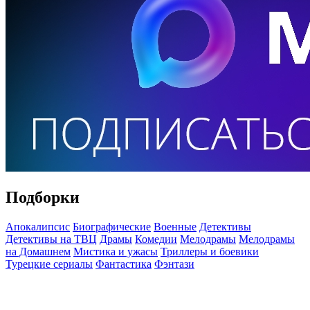
Подборки
Апокалипсис
Биографические
Военные
Детективы
Детективы на ТВЦ
Драмы
Комедии
Мелодрамы
Мелодрамы
на Домашнем
Мистика и ужасы
Триллеры и боевики
Турецкие сериалы
Фантастика
Фэнтази