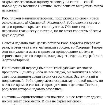
открывает его только одному человеку на свете — своей
новой однокласснице Систине. Дети решают выпустить тигра
из клетки.
Роб, плохой мальчик-затворник, подружился со своей новой
одноклассницей Систиной. Маленький Роб похож на своего
отца и привык скрывать свои чувства. Оба они недавно
пережили трагическую потерю, но не хотят говорить об этом
друг с другом.
Совсем недавно мать десятилетнего Роба Хортона умерла от
рака, и отец увез его в маленький городок во Флориде. Теперь
они вынуждены жить в дешевом придорожном мотеле и
терпеть нападки со стороны владельца заведения, где работает
Хортон-старший.
Их внезапный переезд был попыткой убежать от своего
прошлого. Однако у Роба не все гладко, он замкнулся в себе и
стал посмешищем среди своих сверстников. Застенчивый и
подавленный, Роб подвергается остракизму в новой школе, но
в это же время в его класс приходит новая девочка Систина,
родители которой недавно развелись.
Систина — единственное исключение. У нее тоже нет друзей,
но она знает свое место. И она не скрывает своей