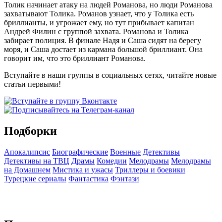
Толик начинает атаку на людей Романова, но люди Романова
захватывают Толика. Романов узнает, что у Толика есть
бриллианты, и угрожает ему, но тут прибывает капитан
Андрей Филин с группой захвата. Романова и Толика
забирает полиция. В финале Надя и Саша сидят на берегу
моря, и Саша достает из кармана большой бриллиант. Она
говорит им, что это бриллиант Романова.
Вступайте в наши группы в социальных сетях, читайте новые
статьи первыми!
Подборки
Апокалипсис
Биографические
Военные
Детективы
Детективы на ТВЦ
Драмы
Комедии
Мелодрамы
Мелодрамы
на Домашнем
Мистика и ужасы
Триллеры и боевики
Турецкие сериалы
Фантастика
Фэнтази