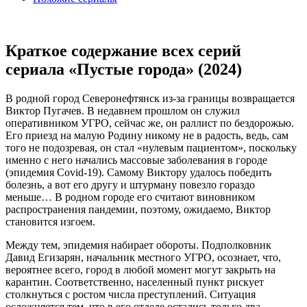
Краткое содержание всех серий
сериала «Пустые города» (2024)
В родной город Северонефтянск из-за границы возвращается
Виктор Пугачев. В недавнем прошлом он служил
оперативником УГРО, сейчас же, он раллист по бездорожью.
Его приезд на малую Родину никому не в радость, ведь, сам
того не подозревая, он стал «нулевым пациентом», поскольку
именно с него начались массовые заболевания в городе
(эпидемия Covid-19). Самому Виктору удалось победить
болезнь, а вот его другу и штурману повезло гораздо
меньше… В родном городе его считают виновником
распространения пандемии, поэтому, ожидаемо, Виктор
становится изгоем.
Между тем, эпидемия набирает обороты. Подполковник
Давид Егизарян, начальник местного УГРО, осознает, что,
вероятнее всего, город в любой момент могут закрыть на
карантин. Соответственно, населенный пункт рискует
столкнуться с ростом числа преступлений. Ситуация
осложняется тем, что в его отделе остались только два