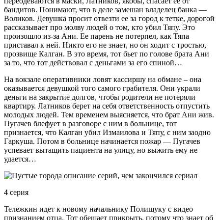
переодеваются в маски, Латников, якобы, спасает ее от
бандитов. Понимают, что в деле замешан владелец банка —
Воликов. Девушка просит отвезти ее за город к тетке, дорогой
рассказывает про молву людей о том, кто убил Тяпу. Это
произошло из-за Ани. Ее парень не потерпел, как Тяпа
приставал к ней. Никто его не знает, но он ходит с тростью,
прозвище Калган. В это время, тот бьет по голове брата Ани
за то, что тот действовал с деньгами за его спиной…
На вокзале оперативники ловят кассиршу на обмане – она
оказывается девушкой того самого грабителя. Они украли
деньги на закрытие долгов, чтобы родители не потеряли
квартиру. Латников берет на себя ответственность отпустить
молодых людей. Тем временем выясняется, что брат Ани жив.
Пугачев блефует в разговоре с ним в больнице, тот
признается, что Калган убил Измаилова и Тяпу, с ним заодно
Гаркуша. Потом в больнице начинается пожар — Пугачев
успевает вытащить пациента на улицу, но выжить ему не
удается…
4 серия
Тележкин идет к новому начальнику Полищуку с видео
признанием отца. Тот обещает прикрыть, потому что знает об