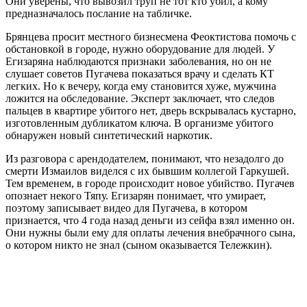
Они уверены, что вывозил труп не тот кто убил, а кому
предназначалось послание на табличке.
Брянцева просит местного бизнесмена Феоктистова помочь с
обстановкой в городе, нужно оборудование для людей. У
Егизаряна наблюдаются признаки заболевания, но он не
слушает советов Пугачева показаться врачу и сделать КТ
легких. Но к вечеру, когда ему становится хуже, мужчина
ложится на обследование. Эксперт заключает, что следов
пальцев в квартире убитого нет, дверь вскрывалась кустарно,
изготовленным дубликатом ключа. В организме убитого
обнаружен новый синтетический наркотик.
Из разговора с арендодателем, понимают, что незадолго до
смерти Измаилов виделся с их бывшим коллегой Гаркушей.
Тем временем, в городе происходит новое убийство. Пугачев
опознает некого Тяпу. Егизарян понимает, что умирает,
поэтому записывает видео для Пугачева, в котором
признается, что 4 года назад деньги из сейфа взял именно он.
Они нужны были ему для оплаты лечения внебрачного сына,
о котором никто не знал (сыном оказывается Тележкин).