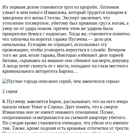
Их первым делом становится труп из проруби. Латников
узнает в нем некого Измаилова, который трудится поваром в
заведении его жены Стеллы. Эксперт заключает, что
утопление посмертное, убитому был привязан груз к ногам, а
умер он от удара ножом, причем этим же ударом была
прикреплен бумага с надписью. Тогда же, становится понятно,
что табличка на воротах гаража Пугачева — дело рук
начальника. Егизарян не отрицает, использовал эту
провокацию, чтобы уговорить вернуться к службе. Вечером
того же дня, возле гаража, Викторао избивают двое парней
битами, скрываясь на машине они сбивают насмерть девушку.
А когда хотят скинуть ее с моста, попадают на глаза местного
криминального авторитета Барона…
2 серия
К Пугачеву заявляется Барон, рассказывает, что на него вчера
напали некие Ухват и Сорока. Дает понять, что к смерти
Измаилова они не имеют никакого отношения. Позже,
оперативники осматриваются на съемной квартире убитого.
По следам крови становится очевидно, что убили его именно
там. Также, кроме подошв есть кровавые отпечатки от трости.