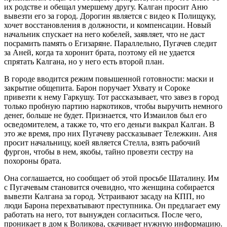
их родстве и обещал умершему другу. Калган просит Аню
вывезти его за город. Дорогин является с видео к Полищуку,
хочет восстановления в должности, и компенсации. Новый
начальник спускает на него кобелей, заявляет, что не даст
посрамить память о Егизаряне. Параллельно, Пугачев следит
за Аней, когда та хоронит брата, поэтому ей не удается
спрятать Калгана, но у него есть второй план.
В городе вводится режим повышенной готовности: маски и
закрытие общепита. Барон поручает Ухвату и Сороке
привезти к нему Гаркушу. Тот рассказывает, что завез в город
только пробную партию наркотиков, чтобы выручить немного
денег, больше не будет. Признается, что Измаилов был его
осведомителем, а также то, что его деньги выкрал Калган. В
это же время, про них Пугачеву рассказывает Тележкин. Аня
просит начальницу, коей является Стелла, взять рабочий
фургон, чтобы в нем, якобы, тайно провезти сестру на
похороны брата.
Она соглашается, но сообщает об этой просьбе Шаталину. Им
с Пугачевым становится очевидно, что женщина собирается
вывезти Калгана за город. Устраивают засаду на КПП, но
люди Барона перехватывают преступника. Он предлагает ему
работать на него, тот вынужден согласиться. После чего,
проникает в дом к Воликова, скачивает нужную информацию.