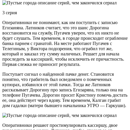
3 серия
Оперативники не понимают, как им поступить с записью
Егизаняна. Латников считает, что это шанс Дорогина
восстановится на службу, Пугачев уверен, что их никто не
будет слушать. Тем временем, в городе происходит ограбление
банка парнем с гранатой. На месте работают Пугачев с
Телегиным, у Виктора подозрения, что ограбил тот же,
который и заказал эту сумму наличных. Решает для начала
проследить за кассиршей, чтобы исключить ее причастность.
Первая слежка не приносит результата.
Поступает сигнал о найденной пачке денег. Становится
понятно, что грабитель был осведомлен о помеченных
купюрах, избавился от этой пачки. Тогда же Латников
рассказывает Дорогину про запись Егизаряна, только она на
телефоне Пугачева. Дорогин просит Кристину помочь достать
ее, она действует через вдову. Тем временем, Калган грабит
дом гадалки (матери бывшего начальника УГРО — Гаркуши).
Оперативники решают простимулировать кассиршу, двое