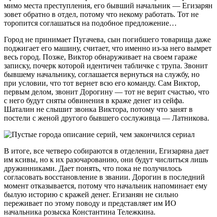
мимо места преступления, его бывший начальник — Егизарян
зовет обратно в отдел, потому что некому работать. Тот не
торопится соглашаться на подобное предложение…
Город не принимает Пугачева, сын погибшего товарища даже
поджигает его машину, считает, что именно из-за него вымрет
весь город. Позже, Виктор обнаруживает на своем гараже
записку, почерк которой идентичен табличке с трупа. Звонит
бывшему начальнику, соглашается вернуться на службу, но
при условии, что тот вернет всю его команду. Сам Виктор,
первым делом, звонит Дорогину — тот не верит счастью, что
с него будут сняты обвинения в краже денег из сейфа.
Шаталин не слышит звонка Виктора, потому что занят в
постели с женой другого бывшего сослуживца — Латникова.
В итоге, все четверо собираются в отделении, Егизаряна дает
им ксивы, но к их разочарованию, они будут числиться лишь
дружинниками. Дает понять, что пока не получилось
согласовать восстановление в звании. Дорогин в последний
момент отказывается, потому что начальник напоминает ему
былую историю с кражей денег. Егизанян не сильно
переживает по этому поводу и представляет им ИО
начальника розыска Константина Тележкина.