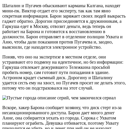
Шаталин и Пугачев обыскивают карманы Калгана, находят
мини-пк. Виктор отдает его эксперту, так как там явно
секретная информация. Барон заряжает своих людей выкрасть
гаджет обратно. Дорогин присоединяется к дружинникам, а
Гаркуша едет в Москву, отвозит деньги, ведь теперь он
работает на Барона и готовится к восстановлению в
должности. Барон отправляет в отделение полиции Ухвата и
Аню, чтобы дали показания против Пугачева и, заодно,
выяснили, где находится электронное устройство.
Поняв, что оно на экспертизе в местном отделе, они
устраивают его подмену на идентичное, но без информации:
Гаркуша отвлекает дежурившего Тележкина просьбой
пробить номер, сам готовит пути попадания в здание.
Астроном крадет съемный диск. Дорогину и Шаталину
удается сесть ему на хвост, но Пугачев просит не делать этого,
потому что он подстраховался на этот случай.
Вскоре, хакер Барона сообщает хозяину, что диск стерт из-за
несанкционированного доступа. Барон дает много денег
Анне, она собирается уехать из города. Сорока с Ухватом
планируют ограбить. Девушка отбивается, поэтому Ухвату
приходится ее убить, но и денег при ней он не находит.