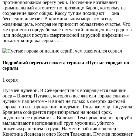
противоположном берегу реки. Поселение возглавляет
криминальный авторитет по прозвищу Барон, которому на
сохранение дают общак. Кассу тут же похищают — она
бесследно исчезает. В криминальном мире это всегда
желанная цель, которая не приносит обладателю счастье. Что
же принесло городу больше несчастий: похищенные средства
или победная поступь смертоносной вирусной инфекции —
покажет концовка сериала…
Подробный пересказ сюжета сериала «Пустые города» по
сериям
1 серия
Пугачев нулевой, В Северонефтянск возвращается бывший
опер – Виктор Пугачев, которого все жители города считают
нулевым пациентом» и винят не только в смертях жителей
города, но и в зарождении эпидемии. Тогда же, мэр, Людмила
Брянцева собирается переизбираться на новый срок,
недоволен ее приемник – Воликов. Тем временем, из проруби
вылавливают неопознанный труп мужчины, убитого
ножевым ранением в грудь. На месте работают эксперт
Кристина Ясенева и опер Костя Тележкин. Пугачев проезжает