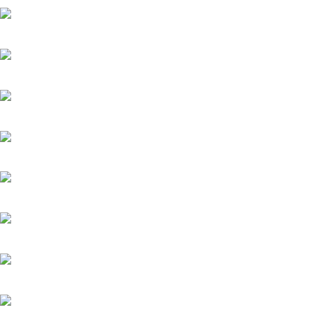
Мажор-4
22.05.2026
Тайфун
20.05.2025
Лучик
20.05.2025
История его служанки
12.07.2026
Убийства по пятницам
20.05.2025
Яблоневый сад
20.05.2025
Феникс
20.05.2025