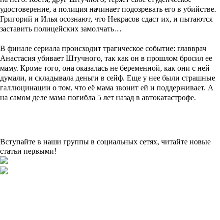
удостоверение, а полиция начинает подозревать его в убийстве.
Григорий и Илья осознают, что Некрасов сдаст их, и пытаются
заставить полицейских замолчать…
В финале сериала происходит трагическое событие: главврач
Анастасия убивает Штучного, так как он в прошлом бросил ее
маму. Кроме того, она оказалась не беременной, как они с ней
думали, и складывала деньги в сейф. Еще у нее были страшные
галлюцинации о том, что её мама звонит ей и поддерживает. А
на самом деле мама погибла 5 лет назад в автокатастрофе.
Вступайте в наши группы в социальных сетях, читайте новые
статьи первыми!
Подборки
Апокалипсис
Биографические
Военные
Детективы
Детективы
на ТВЦ
Драмы
Комедии
Мелодрамы
Мелодрамы на Домашнем