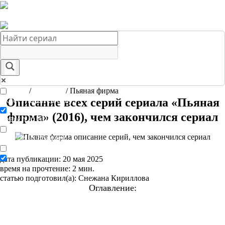
Краткое содержание сериалов
Главная
Подборки
О нас
Главная
/
Сериалы
/
Пьяная фирма
Exact matches only
Описание всех серий сериала «Пьяная
фирма» (2016), чем закончился сериал
Search in title
Search in content
дата публикации: 20 мая 2025
время на прочтение: 2 мин.
статью подготовил(а): Снежана Кириллова
Оглавление:
Краткое содержание сериала «Пьяная фирма» (2016)
Подробный пересказ сюжета по сериям
1 серия
2 серия
3 серия
4 серия