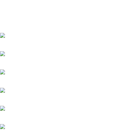
Мистика и ужасы
Триллеры и боевики
Турецкие сериалы
Фантастика
Фэнтази
Популярное
Верить - не верить
20.05.2025
Холодное сердце
20.05.2025
Шрам
20.05.2025
Вишенка на торте
6.06.2025
Серёжки с сапфирами
20.05.2025
Загадка на двоих-2. Пропавший пациент
20.05.2025