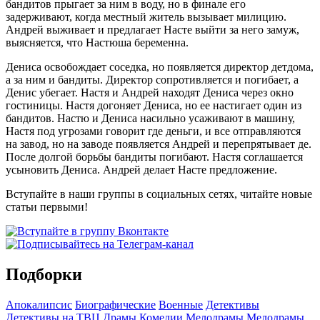
бандитов прыгает за ним в воду, но в финале его
задерживают, когда местный житель вызывает милицию.
Андрей выживает и предлагает Насте выйти за него замуж,
выясняется, что Настюша беременна.
Дениса освобождает соседка, но появляется директор детдома,
а за ним и бандиты. Директор сопротивляется и погибает, а
Денис убегает. Настя и Андрей находят Дениса через окно
гостиницы. Настя догоняет Дениса, но ее настигает один из
бандитов. Настю и Дениса насильно усаживают в машину,
Настя под угрозами говорит где деньги, и все отправляются
на завод, но на заводе появляется Андрей и перепрятывает де.
После долгой борьбы бандиты погибают. Настя соглашается
усыновить Дениса. Андрей делает Насте предложение.
Вступайте в наши группы в социальных сетях, читайте новые
статьи первыми!
Подборки
Апокалипсис
Биографические
Военные
Детективы
Детективы на ТВЦ
Драмы
Комедии
Мелодрамы
Мелодрамы