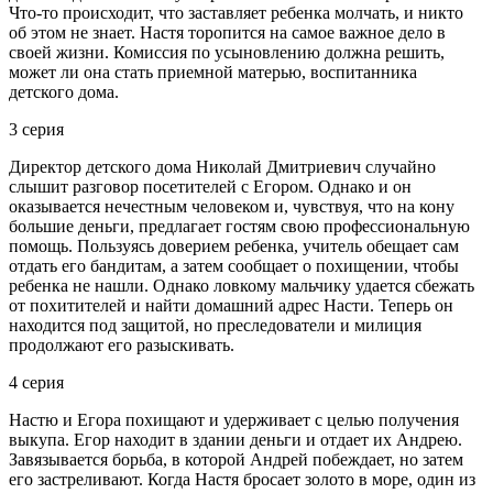
Что-то происходит, что заставляет ребенка молчать, и никто
об этом не знает. Настя торопится на самое важное дело в
своей жизни. Комиссия по усыновлению должна решить,
может ли она стать приемной матерью, воспитанника
детского дома.
3 серия
Директор детского дома Николай Дмитриевич случайно
слышит разговор посетителей с Егором. Однако и он
оказывается нечестным человеком и, чувствуя, что на кону
большие деньги, предлагает гостям свою профессиональную
помощь. Пользуясь доверием ребенка, учитель обещает сам
отдать его бандитам, а затем сообщает о похищении, чтобы
ребенка не нашли. Однако ловкому мальчику удается сбежать
от похитителей и найти домашний адрес Насти. Теперь он
находится под защитой, но преследователи и милиция
продолжают его разыскивать.
4 серия
Настю и Егора похищают и удерживает с целью получения
выкупа. Егор находит в здании деньги и отдает их Андрею.
Завязывается борьба, в которой Андрей побеждает, но затем
его застреливают. Когда Настя бросает золото в море, один из