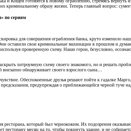
ька и Кощей готовятся к новому ограблению, стремясь вернуть 
их криминальному образу жизни. Теперь главный вопрос: сумеет
м» по сериям
аскировка для совершения ограбления банка, круто изменило на
и оставили свои криминальные махинации в прошлом и думают 
используя проверенную схему. Наши герои, безусловно, осознают
раскрыть хитроумную схему своего знакомого, но и решать про
ей внезапно обнаруживает своего взрослого сына…
едчувствие. Обеспокоенные друзья решают пойти к гадалке Марго
е предсказания, предупреждая о приближающейся черной туче на
еля ресторана, который был чернокожим. Их подозрения оказыва
ресторану месяц на то, чтобы покинуть здание, и не собирается