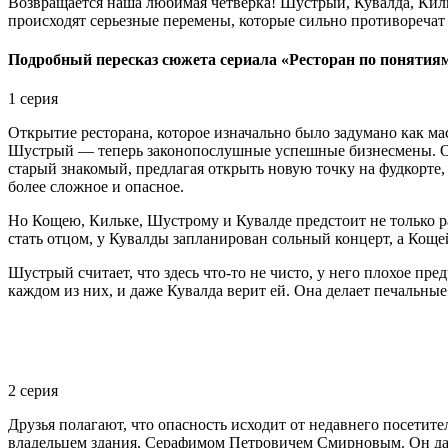
Возвращается наша любимая четверка! Шустрый, Кувалда, Кил
происходят серьезные перемены, которые сильно противоречат 
Подробный пересказ сюжета сериала «Ресторан по понятия
1 серия
Открытие ресторана, которое изначально было задумано как м
Шустрый — теперь законопослушные успешные бизнесмены. Он
старый знакомый, предлагая открыть новую точку на фудкорте, 
более сложное и опасное.
Но Кощею, Кильке, Шустрому и Кувалде предстоит не только 
стать отцом, у Кувалды запланирован сольный концерт, а Кощ
Шустрый считает, что здесь что-то не чисто, у него плохое пр
каждом из них, и даже Кувалда верит ей. Она делает печальны
2 серия
Друзья полагают, что опасность исходит от недавнего посетит
владельцем здания, Серафимом Петровичем Смирновым. Он дает 