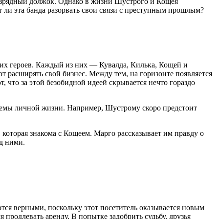
изрядный должок. Однако в жизни Шустрого и Кощея
 ли эта банда разорвать свои связи с преступным прошлым?
ших героев. Каждый из них — Кувалда, Килька, Кощей и
расширять свой бизнес. Между тем, на горизонте появляется
, что за этой безобидной идеей скрывается нечто гораздо
блемы личной жизни. Например, Шустрому скоро предстоит
, которая знакома с Кощеем. Марго рассказывает им правду о
д ними.
ются верными, поскольку этот посетитель оказывается новым
 продлевать аренду. В попытке задобрить судьбу, друзья