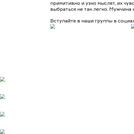
примитивно и узко мыслят, их чув
выбраться не так легко. Мужчина 
Вступайте в наши группы в социа
Подборки
Апокалипсис
Биографические
Военные
Детективы
Дет
Турецкие сериалы
Фантастика
Фэнтази
Популярное
Верить - не верить
20.05.2025
Холодное сердце
20.05.2025
Шрам
20.05.2025