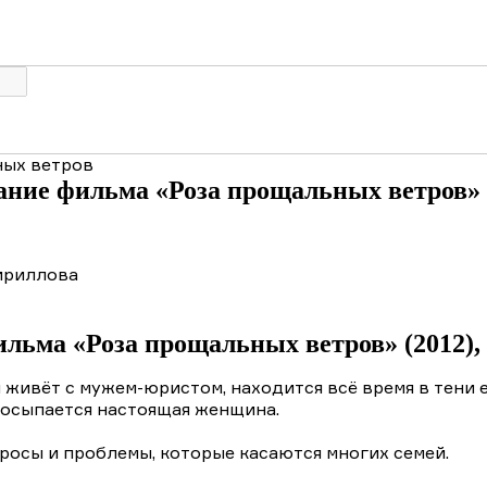
ных ветров
ние фильма «Роза прощальных ветров» 
ириллова
Краткое содержание фильма «Роза прощальных ве
ильма «Роза прощальных ветров» (2012),
я живёт с мужем-юристом, находится всё время в тени
просыпается настоящая женщина.
осы и проблемы, которые касаются многих семей.