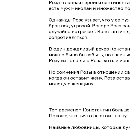
Роза -главная героиня сентимент
есть муж Николай и множество пов
Однажды Роза узнает, что у ее му
брак под угрозой. Вскоре Роза сама влюбляется в молодого и успешного авиаконструктора Константина, которого она
случайно встречает. Константин до
сопротивляться.
В один дождливый вечер Констант
можно было бы забыть, но главные герои не м
Розу из головы, а Роза, хоть и ис
Но сомнения Розы в отношении сво
когда он оставит жену. Роза ост
молодую женщину.
Тем временем Константин больше н
Похоже, что ничто не стоит на пу
Наивные любовницы, которые дума