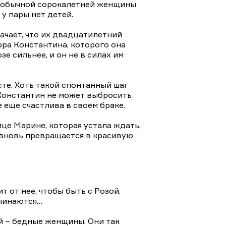
ни обычной сорокалетней женщины
у пары нет детей.
ачает, что их двадцатилетний
е сильнее, и он не в силах им
те. Хоть такой спонтанный шаг
е еще счастлива в своем браке.
ице Марине, которая устала ждать,
и вновь превращается в красивую
 от нее, чтобы быть с Розой.
ачинаются…
й – бедные женщины. Они так