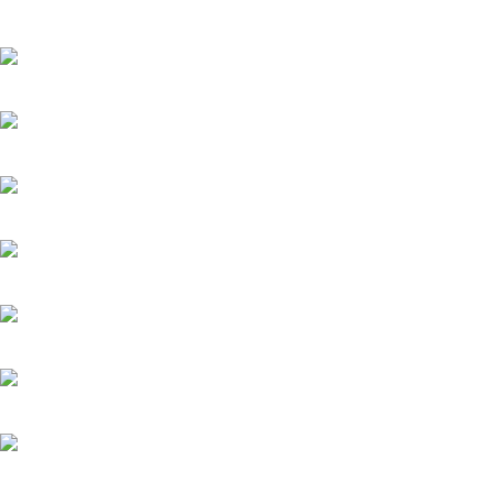
Вишенка на торте
6.06.2025
Серёжки с сапфирами
20.05.2025
Загадка на двоих-2. Пропавший пациент
20.05.2025
Мажор-4
22.05.2026
Тайфун
20.05.2025
Лучик
20.05.2025
История его служанки
6.08.2026
Убийства по пятницам
20.05.2025