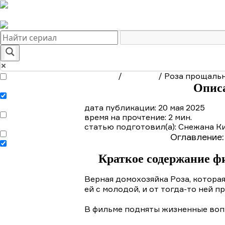
Краткое содержание сериалов
Главная
Подборки
О нас
Главная
/
Фильмы
/
Роза прощаль
Exact matches only
Описа
Search in title
дата публикации: 20 мая 2025
время на прочтение: 2 мин.
Search in content
статью подготовил(а): Снежана К
Оглавление:
Краткое содержание ф
Верная домохозяйка Роза, котора
ей с молодой, и от тогда-то ней 
В фильме подняты жизненные вопр