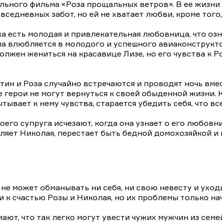
ального фильма «Роза прощальных ветров». В ее жиз
седневных забот, но ей не хватает любви, кроме того, 
жа есть молодая и привлекательная любовница, что озн
лжен жениться на красавице Лизе, но его чувства к Роз
ин и Роза случайно встречаются и проводят ночь вмес
огут вернуться к своей обыденной жизни. Константин не может выбросить
пытывает к нему чувства, старается убедить себя, что вс
его супруга исчезают, когда она узнает о его любовн
авляет Николая, перестает быть бедной домохозяйкой 
е может обманывать ни себя, ни свою невесту и уходит
ти к счастью Розы и Николая, но их проблемы только н
ют, что так легко могут увести чужих мужчин из семе