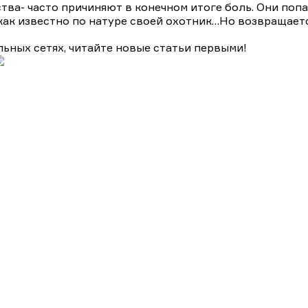
ства- часто причиняют в конечном итоге боль. Они по
как известно по натуре своей охотник…Но возвращаетс
льных сетях, читайте новые статьи первыми!
ективы на ТВЦ
Драмы
Комедии
Мелодрамы
Мелодрам