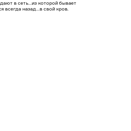
падают в сеть…из которой бывает
я всегда назад…в свой кров.
ы на Домашнем
Мистика и ужасы
Триллеры и боевики