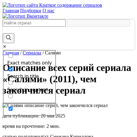
Краткое содержание сериалов
Главная
Подборки
О нас
Главная
/
Сериалы
/
Салями
Exact matches only
Описание всех серий сериала
Search in title
«Салями» (2011), чем
закончился сериал
Search in content
дата публикации: 20 мая 2025
время на прочтение: 2 мин.
статью подготовил(а): Снежана Кириллова