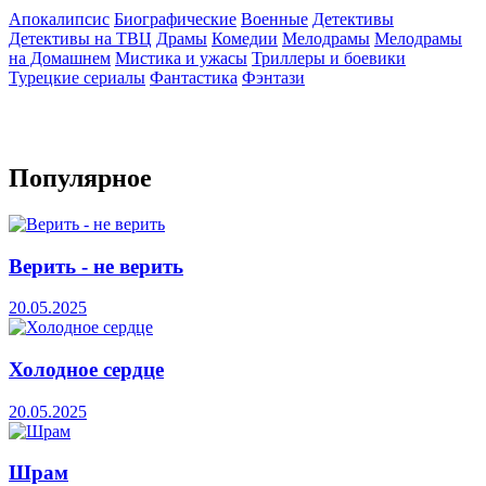
Апокалипсис
Биографические
Военные
Детективы
Детективы на ТВЦ
Драмы
Комедии
Мелодрамы
Мелодрамы
на Домашнем
Мистика и ужасы
Триллеры и боевики
Турецкие сериалы
Фантастика
Фэнтази
Популярное
Верить - не верить
20.05.2025
Холодное сердце
20.05.2025
Шрам