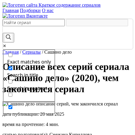
Краткое содержание сериалов
Главная
Подборки
О нас
Главная
/
Сериалы
/
Сашино дело
Exact matches only
Описание всех серий сериала
Search in title
«Сашино дело» (2020), чем
закончился сериал
Search in content
дата публикации: 20 мая 2025
время на прочтение: 4 мин.
статью подготовил(а): Снежана Кириллова