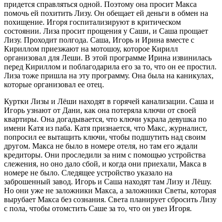
придется справляться одной. Поэтому она просит Макса
помочь ей похитить Лизу. Он обещает ей деньги в обмен на
похищение. Игоря госпитализируют в критическом
состоянии. Лиза просит прощения у Саши, и Саша прощает
Лизу. Проходит полгода. Саша, Игорь и Ирина вместе с
Кириллом приезжают на мотошоу, которое Кирилл
организовал для Леши. В этой программе Ирина извинилась
перед Кириллом и поблагодарила его за то, что он ее простил.
Лиза тоже пришла на эту программу. Она была на каникулах,
которые организовал ее отец.
Куртки Лизы и Лёши находят в горячей канализации. Саша и
Игорь узнают от Дани, как она потеряла ключи от своей
квартиры. Она догадывается, что ключи украла девушка по
имени Катя из паба. Катя признается, что Макс, журналист,
попросил ее вытащить ключи, чтобы подшутить над своим
другом. Макса не было в номере отеля, но там его ждали
кредиторы. Они проследили за ним с помощью устройства
слежения, но оно дало сбой, и когда они приехали, Макса в
номере не было. Следящее устройство указало на
заброшенный завод. Игорь и Саша находят там Лизу и Лёшу.
Но они уже не заложники Макса, а заложники Светы, которая
вырубает Макса без сознания. Света планирует сбросить Лизу
с пола, чтобы отомстить Саше за то, что он увез Игоря.