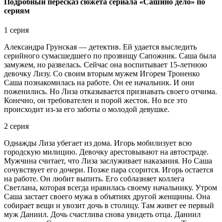
Подробный пересказ сюжета сериала «Сашино дело» по
сериям
1 серия
Александра Грунская — детектив. Ей удается выследить
серийного сумасшедшего по прозвищу Сапожник. Саша была
замужем, но развелась. Сейчас она воспитывает 15-летнюю
девочку Лизу. Со своим вторым мужем Игорем Троненко
Саша познакомилась на работе. Он ее начальник. И они
поженились. Но Лиза отказывается признавать своего отчима.
Конечно, он требователен и порой жесток. Но все это
происходит из-за его заботы о молодой девушке.
2 серия
Однажды Лиза убегает из дома. Игорь мобилизует всю
городскую милицию. Девочку арестовывают на автостраде.
Мужчина считает, что Лиза заслуживает наказания. Но Саша
сочувствует его дочери. Позже пара ссорится. Игорь остается
на работе. Он любит выпить. Его соблазняет коллега
Светлана, которая всегда нравилась своему начальнику. Утром
Саша застает своего мужа в объятиях другой женщины. Она
собирает вещи и увозит дочь в столицу. Там живет ее первый
муж Даниил. Дочь счастлива снова увидеть отца. Даниил