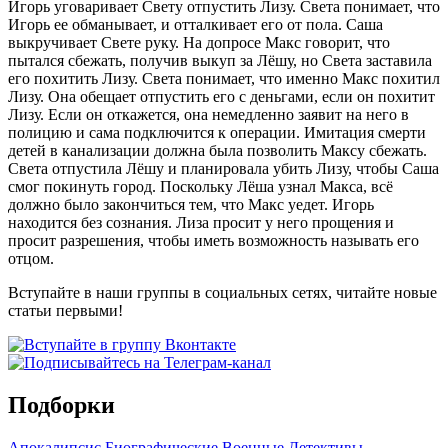
Игорь уговаривает Свету отпустить Лизу. Света понимает, что
Игорь ее обманывает, и отталкивает его от пола. Саша
выкручивает Свете руку. На допросе Макс говорит, что
пытался сбежать, получив выкуп за Лёшу, но Света заставила
его похитить Лизу. Света понимает, что именно Макс похитил
Лизу. Она обещает отпустить его с деньгами, если он похитит
Лизу. Если он откажется, она немедленно заявит на него в
полицию и сама подключится к операции. Имитация смерти
детей в канализации должна была позволить Максу сбежать.
Света отпустила Лёшу и планировала убить Лизу, чтобы Саша
смог покинуть город. Поскольку Лёша узнал Макса, всё
должно было закончиться тем, что Макс уедет. Игорь
находится без сознания. Лиза просит у него прощения и
просит разрешения, чтобы иметь возможность называть его
отцом.
Вступайте в наши группы в социальных сетях, читайте новые
статьи первыми!
Подборки
Апокалипсис
Биографические
Военные
Детективы