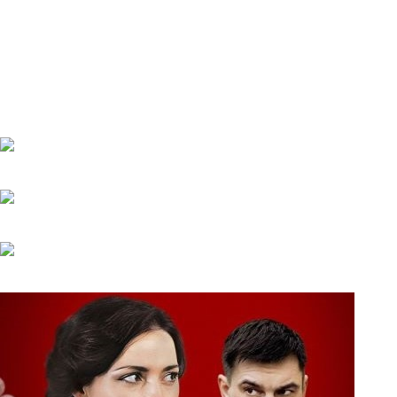
Апокалипсис
Биографические
Военные
Детективы
Детективы
на ТВЦ
Драмы
Комедии
Мелодрамы
Мелодрамы на Домашнем
Мистика и ужасы
Триллеры и боевики
Турецкие сериалы
Фантастика
Фэнтази
Популярное
Верить - не верить
20.05.2025
Холодное сердце
20.05.2025
Шрам
20.05.2025