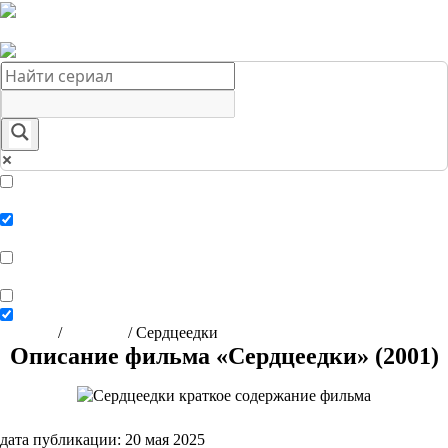
Краткое содержание сериалов
Главная
Подборки
О нас
Exact matches only
Search in title
Search in content
Главная
/
Фильмы
/
Сердцеедки
Описание фильма «Сердцеедки» (2001)
дата публикации: 20 мая 2025