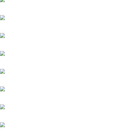
Мажор-4
22.05.2026
Тайфун
20.05.2025
Лучик
20.05.2025
История его служанки
12.07.2026
Убийства по пятницам
20.05.2025
Яблоневый сад
20.05.2025
Феникс
20.05.2025
Загадка на двоих-3. Развод