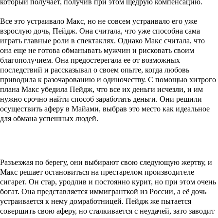
который получает, получив при этом щедрую компенсацию.
Все это устраивало Макс, но не совсем устраивало его уже
взрослую дочь, Пейдж. Она считала, что уже способна сама
играть главные роли в спектаклях. Однако Макс считала, что
она еще не готова обманывать мужчин и рисковать своим
благополучием. Она предостерегала ее от возможных
последствий и рассказывал о своем опыте, когда любовь
приводила к разочарованию и одиночеству. С помощью хитрого
плана Макс убедила Пейдж, что все их деньги исчезли, и им
нужно срочно найти способ заработать деньги. Они решили
осуществить аферу в Майами, выбрав это место как идеальное
для обмана успешных людей.
Разъезжая по берегу, они выбирают свою следующую жертву, и
Макс решает остановиться на престарелом производителе
сигарет. Он стар, уродлив и постоянно курит, но при этом очень
богат. Она представляется иммигранткой из России, а её дочь
устраивается к нему домработницей. Пейдж же пытается
совершить свою аферу, но сталкивается с неудачей, зато заводит