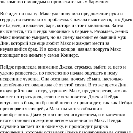
знакомство с молодым и привлекательным барменом.
Всё идет по плану: Макс уже получила предложение руки и
сердца, но начинаются проблемы. Сначала выясняется, что Джек
не бармен, а владелец бара, который стоит миллионы. Затем
выясняется, что Пейдж влюбилась в бармена. Разомлев, жених
Макс внезапно умирает, но на сцену выходит её бывший муж —
Дин, который все еще любит Макс и жаждет мести за
неудавшийся брак. И в конце концов, давняя подруга Макс
похищает все деньги у семьи Коннерс.
Пейдж привлекла внимание Джека, стремясь выйти за него и
удачно развестись, но постепенно начала ощущать к нему
искренние чувства. Она осознала, почему её мать настолько
настойчиво отговаривала её от этой связи. В то же время Дин,
входящий также в игру, угрожает Макс, предостерегая, что она
может потерять дочь, если не остановится. Джек и Пейдж
вступают в брак, но брачной ночи не происходит, так как Пейдж
притворяется спящей, а Макс пытается соблазнить
новобрачного. Джек устоит перед искушением, и в конечном
итоге становится жертвой легкомысленности Макс. Пейдж
случайно застаёт их в обнимку, и происходит разрыв
отношений, который оставляет Джека разочарованным, отдавая