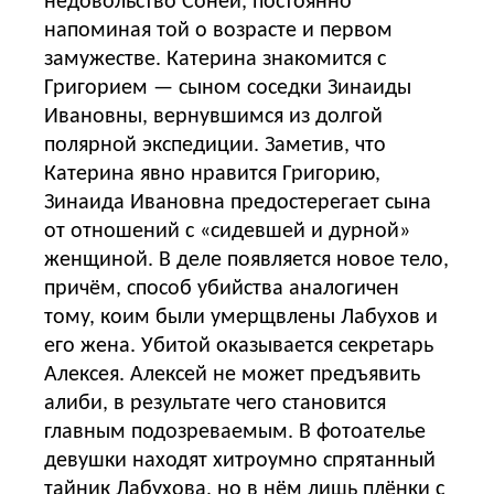
недовольство Соней, постоянно
напоминая той о возрасте и первом
замужестве. Катерина знакомится с
Григорием — сыном соседки Зинаиды
Ивановны, вернувшимся из долгой
полярной экспедиции. Заметив, что
Катерина явно нравится Григорию,
Зинаида Ивановна предостерегает сына
от отношений с «сидевшей и дурной»
женщиной. В деле появляется новое тело,
причём, способ убийства аналогичен
тому, коим были умерщвлены Лабухов и
его жена. Убитой оказывается секретарь
Алексея. Алексей не может предъявить
алиби, в результате чего становится
главным подозреваемым. В фотоателье
девушки находят хитроумно спрятанный
тайник Лабухова, но в нём лишь плёнки с