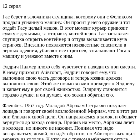
12 серия
Гас берет в заложники скупщика, которому они с Феликсом
продали угнанную машину. Он просит у него оружие и тот
отдаёт Гасу целый мешок. В этот момент курьер привозит
сумку с деньгами, за отправку контейнеров. Гас заставляет
спупщика открыть контейнер и оттуда вываливается куча
стригоев. Внезапно появляются неизвестные спасители в
черных одеяния, убивают все стригоев, заталкивают Гаса в
машину и уезжают вместе с ним.
Элдрич Палмер плохо себя чувствует и находится при смерти.
К нему приходит Айвгорст, Элдрич говорит ему, что
выполнил свою часть договора и теперь хозяин должен
выполнить свою. Этой же ночью хозяин приходит к Элдричу
и капает ему в рот своей жидкостью. Элдричу становится
гораздо лучше, и он думает, что хозяин обратил его.
Флешбек. 1967 год. Молодой Абрахам Сетракян покупает
лошадь и говорит своей возлюбленной Мириам, что в этот раз
они близки к своей цели. Он направляемся в замок, и обещает
вернуться до захода солнца. Прибыв на место, Абрпхам лезет
в колодец, но никого не находит. Понимая что надо
возвращаться, домой, он идёт обратно, но Айвгорст вытащил
веревку из колодца. К утру он с трудом выбирается оттуда.