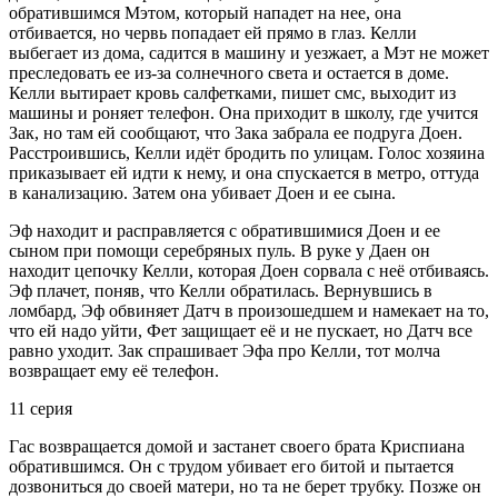
обратившимся Мэтом, который нападет на нее, она
отбивается, но червь попадает ей прямо в глаз. Келли
выбегает из дома, садится в машину и уезжает, а Мэт не может
преследовать ее из-за солнечного света и остается в доме.
Келли вытирает кровь салфетками, пишет смс, выходит из
машины и роняет телефон. Она приходит в школу, где учится
Зак, но там ей сообщают, что Зака забрала ее подруга Доен.
Расстроившись, Келли идёт бродить по улицам. Голос хозяина
приказывает ей идти к нему, и она спускается в метро, оттуда
в канализацию. Затем она убивает Доен и ее сына.
Эф находит и расправляется с обратившимися Доен и ее
сыном при помощи серебряных пуль. В руке у Даен он
находит цепочку Келли, которая Доен сорвала с неё отбиваясь.
Эф плачет, поняв, что Келли обратилась. Вернувшись в
ломбард, Эф обвиняет Датч в произошедшем и намекает на то,
что ей надо уйти, Фет защищает её и не пускает, но Датч все
равно уходит. Зак спрашивает Эфа про Келли, тот молча
возвращает ему её телефон.
11 серия
Гас возвращается домой и застанет своего брата Криспиана
обратившимся. Он с трудом убивает его битой и пытается
дозвониться до своей матери, но та не берет трубку. Позже он