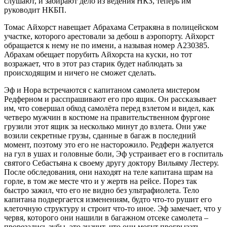
слушают, и забирают дело из ведения НКЗ, теперь им
руководит НКБП.
Томас Айхорст навещает Абрахама Сетракяна в полицейском
участке, которого арестовали за дебош в аэропорту. Айхорст
обращается к нему не по имени, а называя номер А230385.
Абрахам обещает порубить Айхорста на куски, но тот
возражает, что в этот раз старик будет наблюдать за
происходящим и ничего не сможет сделать.
Эф и Нора встречаются с капитаном самолета мистером
Редферном и расспрашивают его про ящик. Он рассказывает
им, что совершал обход самолёта перед взлетом и видел, как
четверо мужчин в костюме на правительственном фургоне
грузили этот ящик за несколько минут до взлета. Они уже
возили секретные грузы, сданные в багаж в последний
момент, поэтому это его не насторожило. Редферн жалуется
на гул в ушах и головные боли, Эф устраивает его в госпиталь
святого Себастьяна к своему другу доктору Вильяму Лестеру.
После обследования, они находят на теле капитана шрам на
горле, в том же месте что и у жертв на рейсе. Порез так
быстро зажил, что его не видно без ультрафиолета. Тело
капитана подвергается изменениям, будто что-то рушит его
клеточную структуру и строит что-то иное. Эф замечает, что у
червя, которого они нашили в багажном отсеке самолета –
прорезались зубы, это значит, что они могут прогрызать