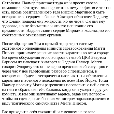
Сетракяна. Палмер приезжает туда же и просит своего
помощника Фитцуильяма перевезти к нему в офис все что ттт
есть, кроме обезглавленного тела миссис Мартинес и быть
осторожнее с сердцем в банке. Айвгорст объясняет Элдричу,
что хозяин подарил ему жидкости, но не червя. Он дал ему
здоровье, но не бессмертие и что это испытание его
преданности. Элдрич ставит сердце Мириам в коллекцию его
собственных отказавших органов.
После обращения Эфа в прямой эфир через систему
экстренного оповещения министр здравоохранения Мэгги
Пирсон принимает решение ввести карантин во всем городе.
Во время обсуждения этого вопроса с главой ЦКЗ Эвертом
Барнсом их навещает Айвгорст и Элдрич Палмер. Мэгги
говорит Элдричу что он не верно представил ей ситуацию и
через час у неё телефонный разговор с президентом, в
котором она будет категорически настаивать на объявлении
карантина и военного положения во всем Нью Йорке. Тогда
Палмер просит у Мэгги разрешения поговорить с ней с глазу
на глаз и сбрасывает её с балкона, когда они уходят в другую
комнату. Затем они запугивают Барнса, задав ему вопрос –
чтобы он сделал, если бы стал министром здравоохранения в
виду трагического самоубийства Мэгги Пирсон.
Гас приходит в себя связанный и с мешком на голове.