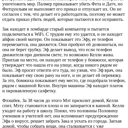
уничтожить мир. Палмер приказывает убить Фета и Датч, но
Фитцуильям не выполняет его приказ и отпускает их. Он не
согласен с тем, что делает его работодатель, поэтому не может
отдать приказ убить людей, которые пытаются все исправить.
Зак находит в ломбарде старый компьютер и пытается
подключиться к WiFi. С трудом ему это удается, и он находит
айфон своей матери. Он показывает это Эфу, ее телефон
перемезается, она движется. Они пробуют ей дозвониться, но
она не берет трубку. Эф делает вывод, что если телефон
движителя при дневном свете, то возможно Келли жива.
Приехав на место, он находит ее телефон у бомжихи, которая
утверждает что нашла его на улице, когда никого рядом не
было. Эф просит отвезти его туда, но узнав, что Эф врач, она
показывает ему свою рану на ноге, и он делает ей перевязку.
За это, бомжиха показывает ему место, где подобрала телефон,
рядом с машиной Келли. Внутри машины Эф находит платок
и окровавленную салфетку.
Флэшбек. За 38 часов до этого Мэт прихолит домой, Келли
спит, Мэту становится плохо и он запирается в ванной. Келли
уходит на работу в школу. Понял, что половины Половину
учеников и учителей нет, она вспоминает предупреждение
Эфа о вирусе, решает забрать Зака и уехать из города. Заехав
домой, чтобы собрать вещи, она сталкивается с уже