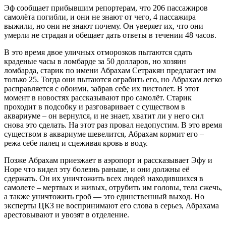
Эф сообщает прибывшим репортерам, что 206 пассажиров
самолёта погибли, и они не знают от чего, 4 пассажира
выжили, но они не знают почему. Он уверяет их, что они
умерли не страдая и обещает дать ответы в течении 48 часов.
В это время двое уличных отморозков пытаются сдать
краденые часы в ломбарде за 50 долларов, но хозяин
ломбарда, старик по имени Абрахам Сетракян предлагает им
только 25. Тогда они пытаются ограбить его, но Абрахам легко
расправляется с обоими, забрав себе их пистолет. В этот
момент в новостях рассказывают про самолёт. Старик
проходит в подсобку и разговаривает с существом в
аквариуме – он вернулся, и не знает, хватит ли у него сил
снова это сделать. На этот раз провал недопустим. В это время
существом в аквариуме шевелится, Абрахам кормит его –
режа себе палец и сцеживая кровь в воду.
Позже Абрахам приезжает в аэропорт и рассказывает Эфу и
Норе что видел эту болезнь раньше, и они должны её
сдержать. Он их уничтожить всех людей находившихся в
самолете – мертвых и живых, отрубить им головы, тела сжечь,
а также уничтожить гроб — это единственный выход. Но
эксперты ЦКЗ не воспринимают его слова в серьез, Абрахама
арестовывают и увозят в отделение.