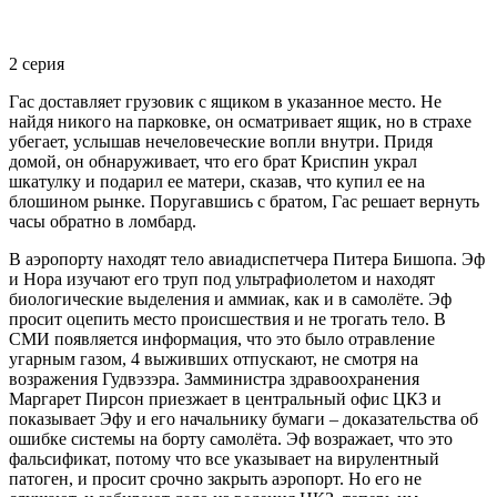
2 серия
Гас доставляет грузовик с ящиком в указанное место. Не
найдя никого на парковке, он осматривает ящик, но в страхе
убегает, услышав нечеловеческие вопли внутри. Придя
домой, он обнаруживает, что его брат Криспин украл
шкатулку и подарил ее матери, сказав, что купил ее на
блошином рынке. Поругавшись с братом, Гас решает вернуть
часы обратно в ломбард.
В аэропорту находят тело авиадиспетчера Питера Бишопа. Эф
и Нора изучают его труп под ультрафиолетом и находят
биологические выделения и аммиак, как и в самолёте. Эф
просит оцепить место происшествия и не трогать тело. В
СМИ появляется информация, что это было отравление
угарным газом, 4 выживших отпускают, не смотря на
возражения Гудвэзэра. Замминистра здравоохранения
Маргарет Пирсон приезжает в центральный офис ЦКЗ и
показывает Эфу и его начальнику бумаги – доказательства об
ошибке системы на борту самолёта. Эф возражает, что это
фальсификат, потому что все указывает на вирулентный
патоген, и просит срочно закрыть аэропорт. Но его не