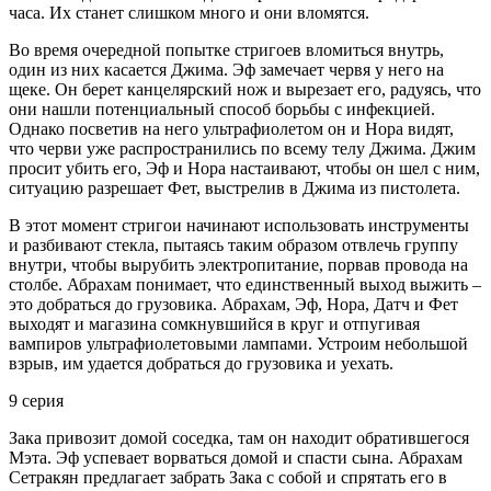
часа. Их станет слишком много и они вломятся.
Во время очередной попытке стригоев вломиться внутрь,
один из них касается Джима. Эф замечает червя у него на
щеке. Он берет канцелярский нож и вырезает его, радуясь, что
они нашли потенциальный способ борьбы с инфекцией.
Однако посветив на него ультрафиолетом он и Нора видят,
что черви уже распространились по всему телу Джима. Джим
просит убить его, Эф и Нора настаивают, чтобы он шел с ним,
ситуацию разрешает Фет, выстрелив в Джима из пистолета.
В этот момент стригои начинают использовать инструменты
и разбивают стекла, пытаясь таким образом отвлечь группу
внутри, чтобы вырубить электропитание, порвав провода на
столбе. Абрахам понимает, что единственный выход выжить –
это добраться до грузовика. Абрахам, Эф, Нора, Датч и Фет
выходят и магазина сомкнувшийся в круг и отпугивая
вампиров ультрафиолетовыми лампами. Устроим небольшой
взрыв, им удается добраться до грузовика и уехать.
9 серия
Зака привозит домой соседка, там он находит обратившегося
Мэта. Эф успевает ворваться домой и спасти сына. Абрахам
Сетракян предлагает забрать Зака с собой и спрятать его в