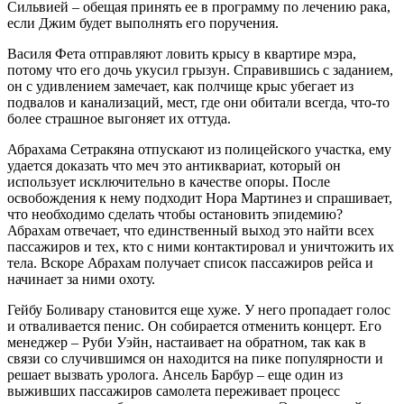
Сильвией – обещая принять ее в программу по лечению рака,
если Джим будет выполнять его поручения.
Василя Фета отправляют ловить крысу в квартире мэра,
потому что его дочь укусил грызун. Справившись с заданием,
он с удивлением замечает, как полчище крыс убегает из
подвалов и канализаций, мест, где они обитали всегда, что-то
более страшное выгоняет их оттуда.
Абрахама Сетракяна отпускают из полицейского участка, ему
удается доказать что меч это антиквариат, который он
использует исключительно в качестве опоры. После
освобождения к нему подходит Нора Мартинез и спрашивает,
что необходимо сделать чтобы остановить эпидемию?
Абрахам отвечает, что единственный выход это найти всех
пассажиров и тех, кто с ними контактировал и уничтожить их
тела. Вскоре Абрахам получает список пассажиров рейса и
начинает за ними охоту.
Гейбу Боливару становится еще хуже. У него пропадает голос
и отваливается пенис. Он собирается отменить концерт. Его
менеджер – Руби Уэйн, настаивает на обратном, так как в
связи со случившимся он находится на пике популярности и
решает вызвать уролога. Ансель Барбур – еще один из
выживших пассажиров самолета переживает процесс