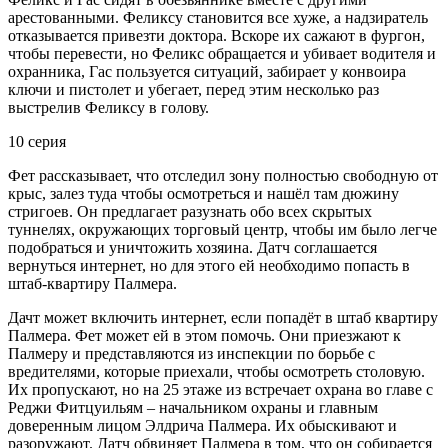
арестованными. Феликсу становится все хуже, а надзиратель
отказывается привезти доктора. Вскоре их сажают в фургон,
чтобы перевести, но Феликс обращается и убивает водителя и
охранника, Гас пользуется ситуаций, забирает у конвоира
ключи и пистолет и убегает, перед этим несколько раз
выстрелив Феликсу в голову.
10 серия
Фет рассказывает, что отследил зону полностью свободную от
крыс, залез туда чтобы осмотреться и нашёл там дюжину
стригоев. Он предлагает разузнать обо всех скрытых
туннелях, окружающих торговый центр, чтобы им было легче
подобраться и уничтожить хозяина. Датч соглашается
вернуться интернет, но для этого ей необходимо попасть в
штаб-квартиру Палмера.
Дачт может включить интернет, если попадёт в штаб квартиру
Палмера. Фет может ей в этом помочь. Они приезжают к
Палмеру и представляются из инспекции по борьбе с
вредителями, которые приехали, чтобы осмотреть столовую.
Их пропускают, но на 25 этаже из встречает охрана во главе с
Реджи Фитцуильям – начальником охраны и главным
доверенным лицом Элдрича Палмера. Их обыскивают и
разоружают. Датч обвиняет Палмера в том, что он собирается