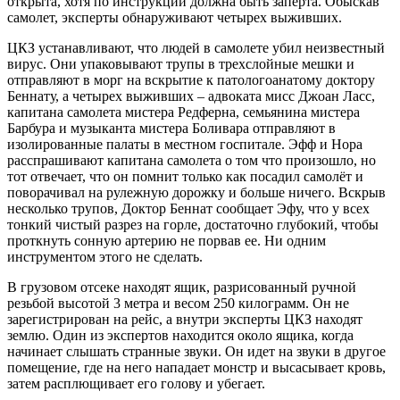
открыта, хотя по инструкции должна быть заперта. Обыскав
самолет, эксперты обнаруживают четырех выживших.
ЦКЗ устанавливают, что людей в самолете убил неизвестный
вирус. Они упаковывают трупы в трехслойные мешки и
отправляют в морг на вскрытие к патологоанатому доктору
Беннату, а четырех выживших – адвоката мисс Джоан Ласс,
капитана самолета мистера Редферна, семьянина мистера
Барбура и музыканта мистера Боливара отправляют в
изолированные палаты в местном госпитале. Эфф и Нора
расспрашивают капитана самолета о том что произошло, но
тот отвечает, что он помнит только как посадил самолёт и
поворачивал на рулежную дорожку и больше ничего. Вскрыв
несколько трупов, Доктор Беннат сообщает Эфу, что у всех
тонкий чистый разрез на горле, достаточно глубокий, чтобы
проткнуть сонную артерию не порвав ее. Ни одним
инструментом этого не сделать.
В грузовом отсеке находят ящик, разрисованный ручной
резьбой высотой 3 метра и весом 250 килограмм. Он не
зарегистрирован на рейс, а внутри эксперты ЦКЗ находят
землю. Один из экспертов находится около ящика, когда
начинает слышать странные звуки. Он идет на звуки в другое
помещение, где на него нападает монстр и высасывает кровь,
затем расплющивает его голову и убегает.