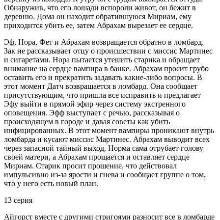
Обнаружив, что его лошади вспороли живот, он бежит в
деревню. Дома он находит обратившуюся Мириам, ему
приходится убить ее, затем Абрахам вырезает ее сердце.
Эф, Нора, Фет и Абрахам возвращается обратно в ломбард.
Зак не рассказывает отцу о происшествии с миссис Мартинес
и сигаретами. Нора пытается утешить старика и обращает
внимание на сердце вампира в банке. Абрахам просит грубо
оставить его и прекратить задавать какие-либо вопросы. В
этот момент Датч возвращается в ломбард. Она сообщает
присутствующим, что пришла все исправить и предлагает
Эфу выйти в прямой эфир через систему экстренного
оповещения. Эфф выступает с речью, рассказывая о
происходящем в городе и давая советы как убить
инфицированных. В этот момент вампиры проникают внутрь
ломбарда и кусают миссис Мартинес. Абрахам выводит всех
через запасной тайный выход, Норма сама отрубает голову
своей матери, а Абрахам прощается и оставляет сердце
Мириам. Старик просит прошение, что действовал
импульсивно из-за ярости и гнева и сообщает группе о том,
что у него есть новый план.
13 серия
Айгорст вместе с другими стригоями разносит все в ломбарде