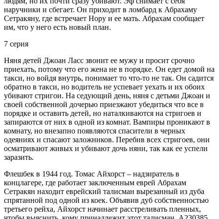
людям, но их почти сразу убивают. Эф снимает с себя
наручники и сбегает. Он приходит в ломбард к Абрахаму
Сетракяну, где встречает Нору и ее мать. Абрахам сообщает
им, что у него есть новый план.
7 серия
Няня детей Джоан Ласс звонит ее мужу и просит срочно
приехать, потому что его жена не в порядке. Он едет домой на
такси, но войдя внутрь, понимает то что-то не так. Он садится
обратно в такси, но водитель не успевает уехать и их обоих
убивают стригои. На седующий день, няня с детьми Джоан и
своей собственной дочерью приезжают убедиться что все в
порядке и оставить детей, но наталкиваются на стригоев и
запираются от них в одной из комнат. Вампиры проникают в
комнату, но внезапно появляются спасители в черных
одеяниях и спасают заложников. Перебив всех стригоев, они
осматривают живых и убивают дочь няни, так как ее успели
заразить.
Флешбек в 1944 год. Томас Айхорст – надзиратель в
концлагере, где работает заключенным еврей Абрахам
Сетракян находит еврейский талисман вырезанный из дуба
спрятанной под одной из коек. Объявив дуб собственностью
третьего рейха, Айхорст начинает расстреливать пленных,
чтобы выяснить, кому принадлежит этот талисман. А230385