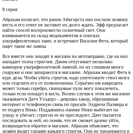
8 серия
Абрахам полагает, что ранив Айвгорста они послали хозяину
весть и его ответ не заставит их долго ждать. Эфф предлагает
найти способ воспроизвести солнечный свет. Они
вламываются на склад медикаментов в поисках
ультрафиолетовых ламп, и встречают Василия Фета, который
ищет такие же лампы
Все вместе они заходят в магазин на автозаправке, где на них
нападает толпа стригоев. Джим отпугивает несколько
вампиров ультрафиолетовой лампой, но их слишком много
снаружи и они запираются в магазине. Абрахам вводит Фета в
курс дела. Чтобы убить стригоя, надо уничтожите ствол мозга
или отделить его от позвоночника. Серьёзно им навредить
может только серебро, свинцовые пули могу покалечить,
только если попадут в кость. Волею случая в этом же магазине
оказывается Датч Уэлдерз – девушка хакер, обрушившая
интернет и телефонную связь по просьбе Элдрича Палмера и
ее подруга Ники. Поддавшись панике Ники выбегает на
улицу и убегает, стригои ее не преследуют. Дачт пытается
последовать за ней, но поняв, что не сможет далеко уйти,
возвращается обратно в магазин. Абрахам объясняет, что
хозяин видит глазами каждого стригоя. Они не продержатся и