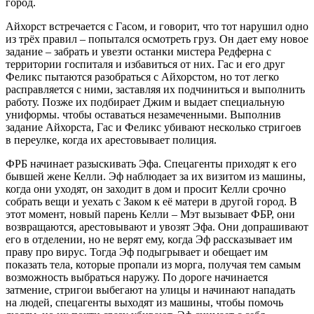
город.
Айхорст встречается с Гасом, и говорит, что тот нарушил одно
из трёх правил – попытался осмотреть груз. Он дает ему новое
задание – забрать и увезти останки мистера Редферна с
территории госпиталя и избавиться от них. Гас и его друг
Феликс пытаются разобраться с Айхорстом, но тот легко
расправляется с ними, заставляя их подчиниться и выполнить
работу. Позже их подбирает Джим и выдает специальную
униформы. чтобы оставаться незамеченными. Выполнив
задание Айхорста, Гас и Феликс убивают несколько стригоев
в переулке, когда их арестовывает полиция.
ФРБ начинает разыскивать Эфа. Спецагенты приходят к его
бывшей жене Келли. Эф наблюдает за их визитом из машины,
когда они уходят, он заходит в дом и просит Келли срочно
собрать вещи и уехать с Заком к её матери в другой город. В
этот момент, новый парень Келли – Мэт вызывает ФБР, они
возвращаются, арестовывают и увозят Эфа. Они допрашивают
его в отделении, но не верят ему, когда Эф рассказывает им
праву про вирус. Тогда Эф подыгрывает и обещает им
показать тела, которые пропали из морга, получая тем самым
возможность выбраться наружу. По дороге начинается
затмение, стригои выбегают на улицы и начинают нападать
на людей, спецагенты выходят из машины, чтобы помочь