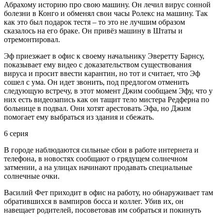
Абрахому историю про свою машину. Он лечил вирус сонной
болезни в Конго и обменял свои часы Ролекс на машину. Так
как это был подарок тестя – то это не лучшим образом
сказалось на его браке. Он привёз машину в Штаты и
отремонтировал.
Эф приезжает в офис к своему начальнику Эверетту Барнсу,
показывает ему видео с доказательством существования
вируса и просит ввести карантин, но тот и считает, что Эф
сошел с ума. Он идет звонить, под предлогом отменить
следующую встречу, в этот момент Джим сообщаем Эфу, что у
них есть видеозапись как он тащит тело мистера Редферна по
больнице в подвал. Они хотят арестовать Эфа, но Джим
помогает ему выбраться из здания и сбежать.
6 серия
В городе наблюдаются сильные сбои в работе интернета и
телефона, в новостях сообщают о грядущем солнечном
затмении, а на улицах начинают продавать специальные
солнечные очки.
Василий Фет приходит в офис на работу, но обнаруживает там
обратившихся в вампиров босса и коллег. Убив их, он
навещает родителей, посоветовав им собраться и покинуть