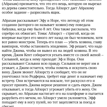
(Абрахам) признается, что это его вещь, которую он вырезал
из дерева самостоятельно. Тогда Айхорст дает Абрахому
особое задание – разрисовать ящик.
Абрахам рассказывает Эфу и Норе, что легенду об этом
создании (которого он называет хозяин) ему поведала
бабушка, когда ему было 8 лет. Она также рассказала, что
серебро их обжигает. Томас Айхорст – стригой, когда он
впервые выстрел его много лет назад он был человеком, хотя
все равно монстром. Теперь его план — убить хозяина, главу
вампиров, чтобы остановить эпидемию. Эф решает, что надо
найти Джима, чтобы он вывел их на людей хозяина. В это
время, Джим Кент собирается уехать вместе со своей женой –
Сильвией, когда к нему приходят Эф и Нора. Они
рассказывают Сильвии всю правду. Сильвия не верит им и
уезжает, а Джим остается, чтобы помочь и искупить свою
вину. Джим звонит Айхорсту и сообщает, что он не
уничтожил тело Редферна, требует еще денег и назначает ему
встречу. Они встречаются на вокзале, тот раскусил его и
просит принять Джима верное решение и сдать еврея. Джим
отказывает, и тогда Айхорст угрожает убить его жену. Он
скрывает, но Абрахам настигает его на платформе и пытается
разрубить его мечом, но Айхорст умело уклоняется, Эфф
попадает ему в ногу пулей, но тот зацепляется за поезд и
сбегает.