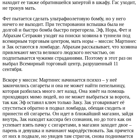
находит ее также обратившейся запертой в шкафу. Гас уходит,
не тронув мать.
Фет пытается сделать ультрафиолетовую бомбу, но у него
ничего не выходит. При тестировании вспышка была не
долгой и быстро бомба быстро перегорела. Эф, Нора, Фет и
Абрахам Сетракян уходят на поиски хозяина в туннели под
всемирным торговым центром, мать норы – миссис Мартинес
и Зак остаются в ломбарде. Абрахам рассказывает, что хозяина
привлекают места великого людского несчастью, он
подпитывается чужими страданиями. Поэтому в этот раз он
выбрал Всемирный торговый центр, разрушенный 11
сентября.
Вскоре у миссис Мартинес начинается психоз – у неё
закончились сигареты и она не может найти пепельницу,
которая разбилась много лет назад. Она зовёт на помощь
проходящих мимо людей, но не может выбраться за ворота,
так как Эф оставил ключ только Заку. Зак уговаривает её
спуститься обратно в подвал ломбарда, обещая сходить и
принести ей сигареты. Он идет в ближайший магазин, зайдя
внутрь, Зак находит кассира без сознания, но до того как он
успевает взять пачку с сигаретами, в магазин заходит двое –
парень и девушка и начинают мародёрствовать. Зак прячется
от них в подвале, но увидев там стригоя, снова поднимается