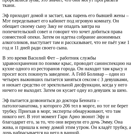
ткани.
Эф приходит домой и застает, как парень его бывшей жены –
Мэт переделывает его кабинет под игровую комнату. Он
обещает своему сыну Заку не опадать завтра на
попечительский совет и говорит что хочет добиться права
совместной опеки. Затем он идетна собрание анонимных
алкоголиков, выступает там и рассказывает, что не пьёт уже 1
год и 11 дней ради своего сына.
В это время Василий Фет – работник службы
здравоохранения по поимке крыс, проводит санинспекцию на
кухне одного из ресторанов города. Он находит там крысу и
просит всех покинуть заведение. А Гейб Боливар – один из
четырех выживших пытается заняться сексом с 3 девушками,
и нюхает средство от эректильной дисфункции, когда у него
ничего не выходит. Затем он кусает одну из девушек за шею.
Эф пытается дозвониться до доктора Бенната –
патологоанатома, у которого 206 тел в морге, но тот не берет
трубку. Приехав в морг, эксперты обнаруживают, что там
никого нет. В этот момент Гари Арно звонит Эфу и
благодарит его, за то, что они вернули его дочь Эмму. Она
жива, и пришла к нему домой этим утром. Он кладёт трубку, а
дочь набрасывается на него в ванной.