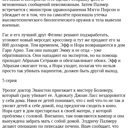
мгновенных сообщений невозможным. Затем Палмер
встречается с министром здравоохранения Мэгги Пирсон и
убеждает ее в том, что на самолёте произошла утечка
высокотехнического биологического оружия и тела вывезли
военные.
Гас и его лучший друг Феликс решают подзаработать,
угоняют новый мерседес кроссовер и тут же продают его за
800 долларов. Тем временем, Эфф и Нора возвращаются в дом
Гари Арно. Там они находят Эмму и ее отца – уже
обратившихся. Они нападают на экспертов, но на помощь
приходит Абрахам Сетракян и обезглавливает обоих. Эфф и
Абрахам сжигают тела, а Нора уходит, полагая что нельзя
просто так убивать пациентов, должен быть другой выход.
5 серия
Уролог доктор Эванстон приезжает к мистеру Боливеру,
который сразу убивает ее. Адвокату Джоан Ласс нездоровится
у себя дома. Няня ее детей понимает, что с ней что-то не так и
увозит детей к себе домой, под предлогом сходить в кино.
Нора едет в дом престарелых к своей матери, у которой
проблемы с головой. Внезапно, там появляются вампир и она
вынуждена забрать мать с собой домой. Элдричу Палмеру
делают операцию по пересадке печени. Врач сообщает, что