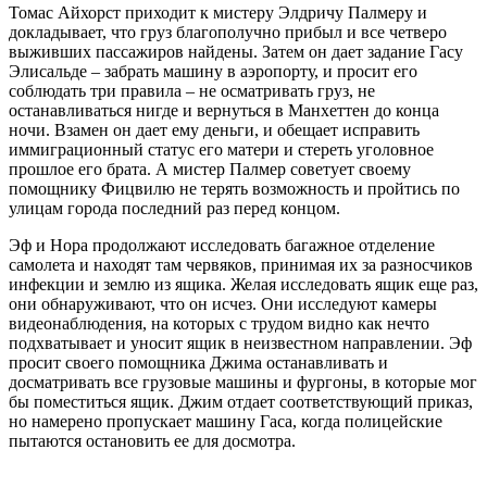
Томас Айхорст приходит к мистеру Элдричу Палмеру и
докладывает, что груз благополучно прибыл и все четверо
выживших пассажиров найдены. Затем он дает задание Гасу
Элисальде – забрать машину в аэропорту, и просит его
соблюдать три правила – не осматривать груз, не
останавливаться нигде и вернуться в Манхеттен до конца
ночи. Взамен он дает ему деньги, и обещает исправить
иммиграционный статус его матери и стереть уголовное
прошлое его брата. А мистер Палмер советует своему
помощнику Фицвилю не терять возможность и пройтись по
улицам города последний раз перед концом.
Эф и Нора продолжают исследовать багажное отделение
самолета и находят там червяков, принимая их за разносчиков
инфекции и землю из ящика. Желая исследовать ящик еще раз,
они обнаруживают, что он исчез. Они исследуют камеры
видеонаблюдения, на которых с трудом видно как нечто
подхватывает и уносит ящик в неизвестном направлении. Эф
просит своего помощника Джима останавливать и
досматривать все грузовые машины и фургоны, в которые мог
бы поместиться ящик. Джим отдает соответствующий приказ,
но намерено пропускает машину Гаса, когда полицейские
пытаются остановить ее для досмотра.