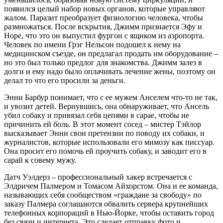
появился целый набор новых органов, которые управляют
жалом. Паразит преобразует физиологию человека, чтобы
размножаться. После вскрытия, Джимм признается Эфу и
Норе, что это он выпустил фургон с ящиком из аэропорта.
Человек по имени Грэг Нельсон подошел к нему на
медицинском съезде, он предлагал продать им оборудование –
но это был только предлог для знакомства. Джимм залез в
долги и ему надо было оплачивать лечение жены, поэтому он
делал то что его просили за деньги.
Энни Барбур понимает, что с ее мужем Анселем что-то не так,
и увозит детей. Вернувшись, она обнаруживает, что Ансель
убил собаку и привязал себя цепями в сарае, чтобы не
причинить ей боль. В этот момент сосед – мистер Тэйлор
высказывает Энни свои претензии по поводу их собаки, и
журналистов, которые использовали его мимозу как писсуар.
Она просит его помочь ей проучить собаку, и заводит его в
сарай к совему мужу.
Датч Уэлдерз – профессиональный хакер встречается с
Элдричем Палмером и Томасом Айхорстом. Она и ее команда,
называющих себя сообществом «граждане за свободу» по
заказу Палмера соглашаются обвалить сервера крупнейших
телефонных корпораций в Нью-Йорке, чтобы оставить город
без связи и интернета. Это сделает отправку фото и