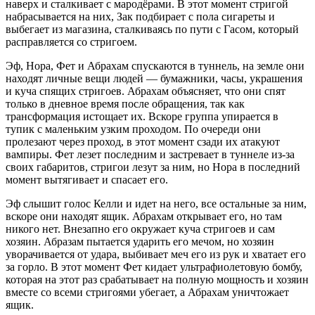
наверх и сталкивает с мародёрами. В этот момент стригой
набрасывается на них, Зак подбирает с пола сигареты и
выбегает из магазина, сталкиваясь по пути с Гасом, который
расправляется со стригоем.
Эф, Нора, Фет и Абрахам спускаются в туннель, на земле они
находят личные вещи людей — бумажники, часы, украшения
и куча спящих стригоев. Абрахам объясняет, что они спят
только в дневное время после обращения, так как
трансформация истощает их. Вскоре группа упирается в
тупик с маленьким узким проходом. По очереди они
пролезают через проход, в этот момент сзади их атакуют
вампиры. Фет лезет последним и застревает в туннеле из-за
своих габаритов, стригои лезут за ним, но Нора в последний
момент вытягивает и спасает его.
Эф слышит голос Келли и идет на него, все остальные за ним,
вскоре они находят ящик. Абрахам открывает его, но там
никого нет. Внезапно его окружает куча стригоев и сам
хозяин. Абразам пытается ударить его мечом, но хозяин
уворачивается от удара, выбивает меч его из рук и хватает его
за горло. В этот момент Фет кидает ультрафиолетовую бомбу,
которая на этот раз срабатывает на полную мощность и хозяин
вместе со всеми стригоями убегает, а Абрахам уничтожает
ящик.