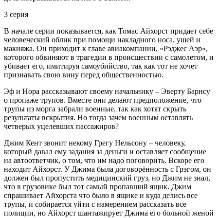
3 серия
В начале серии показывается, как Томас Айхорст придает себе
человеческий облик при помощи накладного носа, ушей и
макияжа. Он приходит к главе авиакомпании, «Рэджес Аэр»,
которого обвиняют в трагедии в происшествии с самолетом, и
убивает его, имитируя самоубийство, так как тот не хочет
признавать свою вину перед общественностью.
Эф и Нора рассказывают своему начальнику – Эверту Барнсу
о пропаже трупов. Вместе они делают предположение, что
трупы из морга забрали военные, так как хотят скрыть
результаты вскрытия. Но тогда зачем военным оставлять
четверых уцелевших пассажиров?
Джим Кент звонит некому Грегу Нельсону – человеку,
который давал ему задания за деньги и оставляет сообщение
на автоответчик, о том, что им надо поговорить. Вскоре его
находит Айхорст. У Джима была договорённость с Грэгом, он
должен был пропустить медицинский груз, но Джим не знал,
что в грузовике был тот самый пропавший ящик. Джим
спрашивает Айхорста что было в ящике и куда делись все
трупы, и собирается уйти с намерением рассказать все
полиции, но Айхорст шантажирует Джима его больной женой