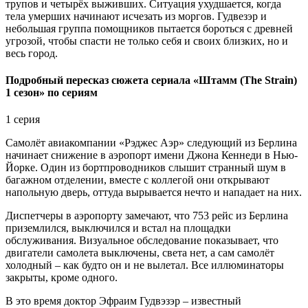
трупов и четырёх выживших. Ситуация ухудшается, когда
тела умерших начинают исчезать из моргов. Гудвезэр и
небольшая группа помощников пытается бороться с древней
угрозой, чтобы спасти не только себя и своих близких, но и
весь город.
Подробный пересказ сюжета сериала «Штамм (The Strain)
1 сезон» по сериям
1 серия
Самолёт авиакомпании «Рэджес Аэр» следующий из Берлина
начинает снижение в аэропорт имени Джона Кеннеди в Нью-
Йорке. Один из бортпроводников слышит странный шум в
багажном отделении, вместе с коллегой они открывают
напольную дверь, оттуда вырывается нечто и нападает на них.
Диспетчеры в аэропорту замечают, что 753 рейс из Берлина
приземлился, выключился и встал на площадки
обслуживания. Визуальное обследование показывает, что
двигатели самолета выключены, света нет, а сам самолёт
холодный – как будто он и не вылетал. Все иллюминаторы
закрыты, кроме одного.
В это время доктор Эфраим Гудвэзэр – известный