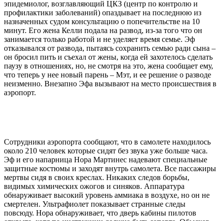
эпидемиолог, возглавляющий ЦКЗ (центр по контролю и
профилактики заболеваний) опаздывает на последнюю из
назначенных судом консультацию о попечительстве на 10
минут. Его жена Келли подала на развод, из-за того что он
занимается только работой и не уделяет время семье. Эф
отказывался от развода, пытаясь сохранить семью ради сына –
он бросил пить и съехал от жены, когда ей захотелось сделать
паузу в отношениях, но, не смотря на это, жена сообщает ему,
что теперь у нее новый парень – Мэт, и ее решение о разводе
неизменно. Внезапно Эфа вызывают на место происшествия в
аэропорт.
Сотрудники аэропорта сообщают, что в самолете находилось
около 210 человек которые сидят без звука уже больше часа.
Эф и его напарница Нора Мартинес надевают специальные
защитные костюмы и заходят внутрь самолета. Все пассажиры
мертвы сидя в своих креслах. Никаких следов борьбы,
видимых химических ожогов и синяков. Аппаратура
обнаруживает высокий уровень аммиака в воздухе, но он не
смертелен. Ультрафиолет показывает странные следы
повсюду. Нора обнаруживает, что дверь кабины пилотов