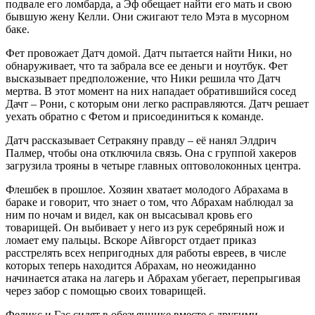
подвале его ломбарда, а Эф обещает найти его мать и свою
бывшую жену Келли. Они сжигают тело Мэта в мусорном
баке.
Фет провожает Датч домой. Датч пытается найти Ники, но
обнаруживает, что та забрала все ее деньги и ноутбук. Фет
высказывает предположение, что Ники решила что Датч
мертва. В этот момент на них нападает обратившийся сосед
Дачт – Рони, с которым они легко расправляются. Датч решает
уехать обратно с Фетом и присоединиться к команде.
Датч рассказывает Сетракяну правду – её нанял Элдрич
Палмер, чтобы она отключила связь. Она с группой хакеров
загрузила трояны в четыре главных оптоволоконных центра.
Флешбек в прошлое. Хозяин хватает молодого Абрахама в
бараке и говорит, что знает о том, что Абрахам наблюдал за
ним по ночам и видел, как он высасывал кровь его
товарищей. Он выбивает у него из рук серебряный нож и
ломает ему пальцы. Вскоре Айвгорст отдает приказ
расстрелять всех непригодных для работы евреев, в числе
которых теперь находится Абрахам, но неожиданно
начинается атака на лагерь и Абрахам убегает, перепрыгивая
через забор с помощью своих товарищей.
Феликс и Гас сидят в обезьяннике вместе с другими