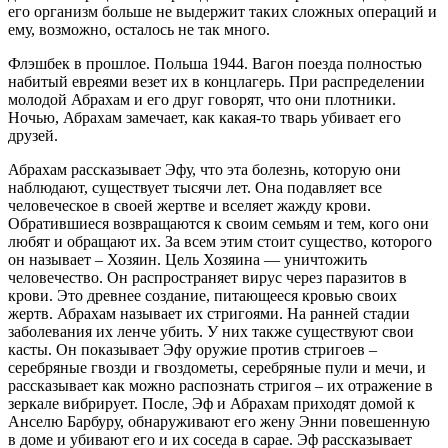
его организм больше не выдержит таких сложных операций и
ему, возможно, осталось не так много.
Флэшбек в прошлое. Польша 1944. Вагон поезда полностью
набитый евреями везет их в концлагерь. При распределении
молодой Абрахам и его друг говорят, что они плотники.
Ночью, Абрахам замечает, как какая-то тварь убивает его
друзей.
Абрахам рассказывает Эфу, что эта болезнь, которую они
наблюдают, существует тысячи лет. Она подавляет все
человеческое в своей жертве и вселяет жажду крови.
Обратившиеся возвращаются к своим семьям и тем, кого они
любят и обращают их. За всем этим стоит существо, которого
он называет – Хозяин. Цель Хозяина — уничтожить
человечество. Он распространяет вирус через паразитов в
крови. Это древнее создание, питающееся кровью своих
жертв. Абрахам называет их стригоями. На ранней стадии
заболевания их ленче убить. У них также существуют свои
касты. Он показывает Эфу оружие против стригоев –
серебряные гвозди и гвоздометы, серебряные пули и мечи, и
рассказывает как можно распознать стригоя – их отражение в
зеркале вибрирует. После, Эф и Абрахам приходят домой к
Анселю Барбуру, обнаруживают его жену Энни повешенную
в доме и убивают его и их соседа в сарае. Эф рассказывает