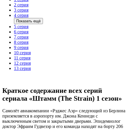
2 серия
3 серия
4 серия
Показать ещё
5 серия
6 серия
7 серия
8 серия
9 серия
10 серия
11 серия
12 серия
13 серия
Краткое содержание всех серий
сериала «Штамм (The Strain) 1 сезон»
Самолёт авиакомпании «Рэджес Аэр» следующий из Берлина
приземляется в аэропорту им. Джона Кеннеди с
выключенным светом и закрытыми дверьми. Эпидемиолог
доктор Эфраим Гудвезэр и его команда находят на борту 206