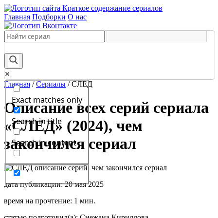
Краткое содержание сериалов
Главная
Подборки
О нас
Главная
/
Сериалы
/
СЛЕД
Exact matches only
Описание всех серий сериала
Search in title
«СЛЕД» (2024), чем
закончился сериал
Search in content
дата публикации: 20 мая 2025
время на прочтение: 1 мин.
статью подготовил(а): Снежана Кириллова