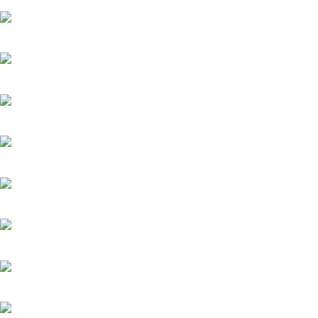
20.05.2025
Холодное сердце
20.05.2025
Шрам
20.05.2025
Вишенка на торте
6.06.2025
Серёжки с сапфирами
20.05.2025
Загадка на двоих-2. Пропавший пациент
20.05.2025
Мажор-4
22.05.2026
Тайфун
20.05.2025