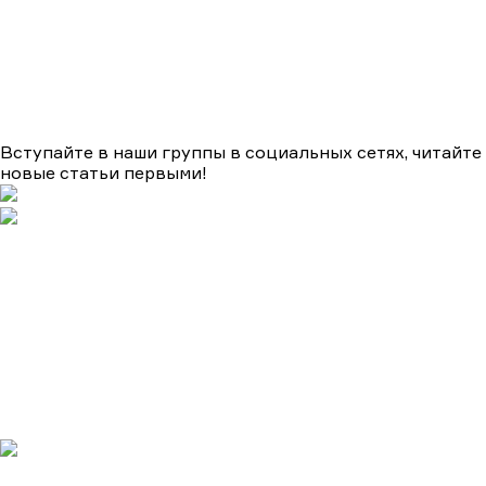
Вступайте в наши группы в социальных сетях, читайте
новые статьи первыми!
Подборки
Апокалипсис
Биографические
Военные
Детективы
Детективы на ТВЦ
Драмы
Комедии
Мелодрамы
Мелодрамы на Домашнем
Мистика и ужасы
Триллеры
и боевики
Турецкие сериалы
Фантастика
Фэнтази
Популярное
Верить - не верить