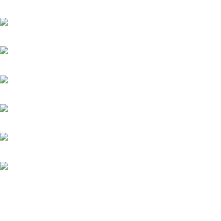
Лучик
20.05.2025
История его служанки
6.08.2026
Убийства по пятницам
20.05.2025
Яблоневый сад
20.05.2025
Феникс
20.05.2025
Загадка на двоих-3. Развод
20.05.2025
Терапия любовью
20.05.2025