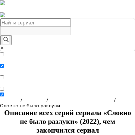
Краткое содержание сериалов
Главная
Подборки
О нас
Exact matches only
Search in title
Search in content
Главная
/
Сериалы
/
Мелодрамы на Домашнем
/
Словно не было разлуки
Описание всех серий сериала «Словно
не было разлуки» (2022), чем
закончился сериал