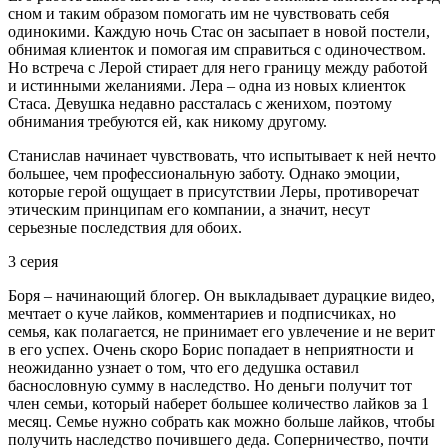
сном и таким образом помогать им не чувствовать себя
одинокими. Каждую ночь Стас он засыпает в новой постели,
обнимая клиенток и помогая им справиться с одиночеством.
Но встреча с Лерой стирает для него границу между работой
и истинными желаниями. Лера – одна из новых клиенток
Стаса. Девушка недавно рассталась с женихом, поэтому
обнимания требуются ей, как никому другому.
Станислав начинает чувствовать, что испытывает к ней нечто
большее, чем профессиональную заботу. Однако эмоции,
которые герой ощущает в присутствии Леры, противоречат
этическим принципам его компании, а значит, несут
серьезные последствия для обоих.
3 серия
Боря – начинающий блогер. Он выкладывает дурацкие видео,
мечтает о куче лайков, комментариев и подписчиках, но
семья, как полагается, не принимает его увлечение и не верит
в его успех. Очень скоро Борис попадает в неприятности и
неожиданно узнает о том, что его дедушка оставил
баснословную сумму в наследство. Но деньги получит тот
член семьи, который наберет большее количество лайков за 1
месяц. Семье нужно собрать как можно больше лайков, чтобы
получить наследство почившего деда. Соперничество, почти