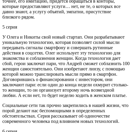
точнее, его имитацию, придется обращаться в конторы,
которые предоставляют услуги… нет, не те, о которых все
давно знают, а услугу объятий, эмпатии, присутствие
близкого рядом.
5 серия
У Олега и Никиты свой новый стартап. Они разрабатывают
уникальную технологию, которая позволяет силой мысли
передавать сигналы смартфону и совершать рутинные
действия в соцсетях. Олег использует эту технологию для
знакомства и соблазнения женщин. Когда технология дает
сбой, герои заключат пари, что Андрей сможет соблазнить 100
женщин самостоятельно. Они изобретают линзу, с помощью
которой можно транслировать мысли прямо в смартфон.
Договорившись о финансировании с инвестором, они
заключают пари: если один до конца недели охмурит столько-
то женщин, то он организует второму ночь возмездной
любви. А если нет, то будет неделю ходить в женском платье.
Социальные сети так прочно закрепились в нашей жизни, что
порой делают нас беспомощными в определенных
обстоятельствах. Серия рассказывает об одиночестве
современного человека под влиянием новых технологий.
6 серия