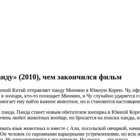
нду» (2010), чем закончился фильм
шений Китай отправляет панду Минмин в Южную Корею. Чу, оф
 в зоопарк, кто-то похищает Минмин, и Чу случайно ударяется г
могает ему найти важное животное, но и становится настоящим 
нда. Панда станет новым обитателем зоопарка в Южной Корее
ень любит животных вообще, но бросается на поиски панды, над
имать язык животных и вместе с Али, посольской овчаркой, на
н человек со скромными карьерными устремлениями, но всю жи
а, Чу присоединяется к его команде. Но посол — это панда.