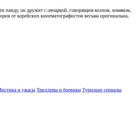
ти панду, он дружит с овчаркой, говорящим козлом, хомяком,
тория от корейских кинематографистов весьма оригинальна,
истика и ужасы
Триллеры и боевики
Турецкие сериалы