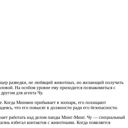
ицер разведки, не любящий животных, но желающий получить
оловой. На особом уровне ему приходится познакомиться с
другом для агента Чу.
. Когда Минмин прибывает в зоопарк, его похищают
еясь, что его повысят в должности ради его безопасности.
чинает работать над делом панды Минг-Минг. Чу — специальный
знь избегал контактов с животными. Когда появляется