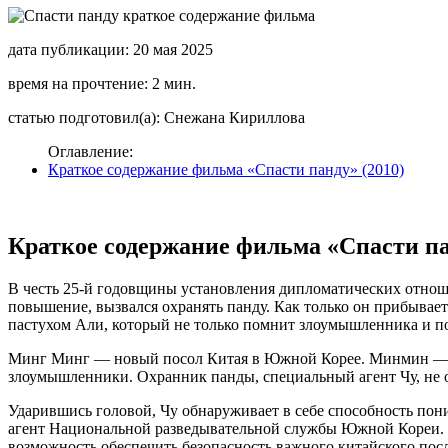
дата публикации: 20 мая 2025
время на прочтение: 2 мин.
статью подготовил(а): Снежана Кириллова
Оглавление:
Краткое содержание фильма «Спасти панду» (2010)
Краткое содержание фильма «Спасти па
В честь 25-й годовщины установления дипломатических отно
повышение, вызвался охранять панду. Как только он прибывает
пастухом Али, который не только помнит злоумышленника и по
Минг Минг — новый посол Китая в Южной Корее. Минмин — па
злоумышленники. Охранник панды, специальный агент Чу, не оч
Ударившись головой, Чу обнаруживает в себе способность пон
агент Национальной разведывательной службы Южной Кореи. О
возможность обеспечить безопасность важного китайского посл