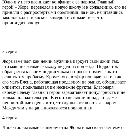
Юлю и у него возникает конфликт с её парнем. Главный
герой – Жора, перевелся в новую школу и к сожалению, его не
приняли с распростертыми объятиями, да и он, начитавшись
законов ходит в каске с камерой и снимает все, что
происходит вокруг.
3 серия
Жора замечает, как некий мужчина паркует свой джип так,
что машина мешает выходу людей из подъезда. Подросток
обращается к своим подписчикам и просит помочь как-то
решить эту проблему. Кроме того, в эфир попадает и то, как
его мать Елена, работающая продавцом на рынке, обманывает
клиентов, подкладывая им несвежие фрукты. Благодаря
своему шлему главный герой зарабатывает популярность и не
только положительную. В его трансляции попадают даже
непристойные сцены и то, что лучше оставлять за кадром.
Между тем у пацана появляются поклонники.
4 серия
Директор вызывает в школу отца Жоры и рассказывает ему о