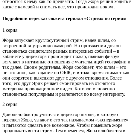
относятся к нему как-то предвзято. Тогда Жора решил ходить в
каске с камерой и снимать все, что происходит вокруг.
Подробный пересказ сюжета сериала «Стрим» по сериям
1 серия
Жора запускает круглосуточный стрим, надев шлем, со
встроенной внутрь видеокамерой. На протяжении дня он
становиться свидетелем разных интересных событий – в
кабинете у директора происходит пожар, пьяный физрук
вступает в интимные отношения с учительницей географии и
так далее. Своим родителям, Жора сообщает, что шлем – это
не что иное, как задание по ОБЖ, и в тоже время снимает как
они ссорятся и выясняют друг с другом отношения. Более
того, его друг Ярик решает смонтировать из отснятого
материала провокационное видео. Которое мгновенно
становиться популярным и разлетается по всему интернету.
2 серия
Довольно быстро учителя и директор школы, в которую
перешел Жора, узнают о его так называемом «эксперименте»
и пытаются сделать все возможное. Чтобы помешать жоре
продолжать вести стрим. Тем временем, Жора влюбляется в