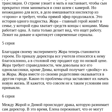
трансляции. О стриме узнает и мать и настаивает, чтобы сын
прекратил этим заниматься и снял шлем с камерой. Но
неожиданно для всех, в дело вмешивается инспектор из
«гороно» и требует, чтобы прямой эфир продолжался. Это
история одного подростка. Жора – главный герой живёт в
семье, у которой едва хватает средств концы с концами. Мама
работает одна. А папа только делает вид, что ищет работу.
Лежит на диване и критикует современные сериалы.
5 серия
Благодаря своему эксперименту Жора теперь становится
героем. По приказу директора все учителя относятся к нему
благосклонно, а в столовой ему продают еду по низкой цене.
Жора требует справедливости, чем довольны все его
одноклассники, кроме Димы, который получает «двойку» из-
за Жоры. Жора вместе со своими родителями оказывается в
другом городе. Какие-то проблемы отца заставляют их начать
новую жизнь. И кажется, что совсем не к таким условиям они
привыкли.
6 серия
Между Жорой и Димой происходит драка, которую разнимает
сам директор. В это время, Елена переживает, что ее могут