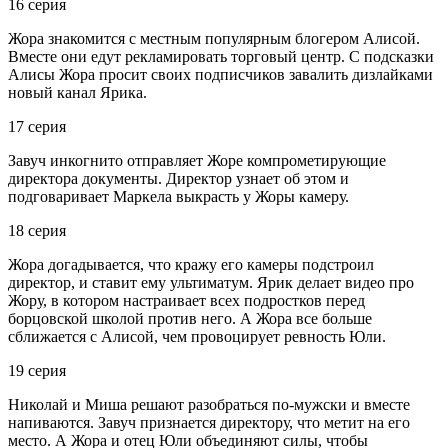
16 серия
Жора знакомится с местным популярным блогером Алисой.
Вместе они едут рекламировать торговый центр. С подсказки
Алисы Жора просит своих подписчиков завалить дизлайками
новый канал Ярика.
17 серия
Завуч инкогнито отправляет Жоре компрометирующие
директора документы. Директор узнает об этом и
подговаривает Маркела выкрасть у Жоры камеру.
18 серия
Жора догадывается, что кражу его камеры подстроил
директор, и ставит ему ультиматум. Ярик делает видео про
Жору, в котором настраивает всех подростков перед
борцовской школой против него. А Жора все больше
сближается с Алисой, чем провоцирует ревность Юли.
19 серия
Николай и Миша решают разобраться по-мужски и вместе
напиваются. Завуч признается директору, что метит на его
место. А Жора и отец Юли объединяют силы, чтобы