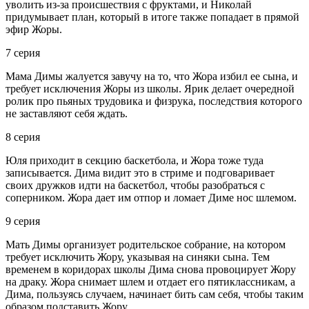
уволить из-за происшествия с фруктами, и Николай
придумывает план, который в итоге также попадает в прямой
эфир Жоры.
7 серия
Мама Димы жалуется завучу на то, что Жора избил ее сына, и
требует исключения Жоры из школы. Ярик делает очередной
ролик про пьяных трудовика и физрука, последствия которого
не заставляют себя ждать.
8 серия
Юля приходит в секцию баскетбола, и Жора тоже туда
записывается. Дима видит это в стриме и подговаривает
своих дружков идти на баскетбол, чтобы разобраться с
соперником. Жора дает им отпор и ломает Диме нос шлемом.
9 серия
Мать Димы организует родительское собрание, на котором
требует исключить Жору, указывая на синяки сына. Тем
временем в коридорах школы Дима снова провоцирует Жору
на драку. Жора снимает шлем и отдает его пятиклассникам, а
Дима, пользуясь случаем, начинает бить сам себя, чтобы таким
образом подставить Жору.