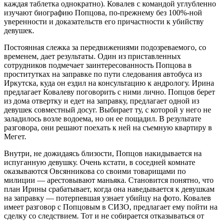
каждая таблетка однократно). Ковалев с командой углубленно
изучают биографию Попцова, по-прежнему без 100%-ной
уверенности и доказательств его причастности к убийству
девушек.
Постоянная слежка за передвижениями подозреваемого, со
временем, дает результаты. Один из приставленных
сотрудников подмечает заинтересованность Попцова в
проститутках на заправке по пути следования автобуса из
Иркутска, куда он ездил на консультацию к андрологу. Ирина
предлагает Ковалеву поговорить с ними лично. Попцов берет
из дома отвертку и едет на заправку, предлагает одной из
девушек совместный досуг. Выбирает ту, с которой у него не
заладилось возле водоема, но он ее пощадил. В результате
разговора, они решают поехать к ней на съемную квартиру в
Мегет.
Внутри, не дожидаясь близости, Попцов накидывается на
испуганную девушку. Очень кстати, в соседней комнате
оказываются Овсянникова со своими товарищами по
милиции — арестовывают маньяка. Становится понятно, что
план Ирины срабатывает, когда она наведывается к девушкам
на заправку — потерпевшая узнает убийцу на фото. Ковалев
имеет разговор с Попцовым в СИЗО, предлагает ему пойти на
сделку со следствием. Тот и не собирается отказываться от