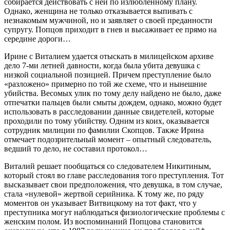
собирается действовать с ней по излюбленному плану.
Однако, женщина не только отказывается выпивать с
незнакомым мужчиной, но и заявляет о своей преданности
супругу. Попцов приходит в гнев и высаживает ее прямо на
середине дороги…
Ирине с Виталием удается отыскать в милицейском архиве
дело 7-ми летней давности, когда была убита девушка с
низкой социальной позицией. Причем преступление было
«разложено» примерно по той же схеме, что и нынешние
убийства. Весомых улик по тому делу найдено не было, даже
отпечатки пальцев были смыты дождем, однако, можно будет
использовать в расследовании данные свидетелей, которые
проходили по тому убийству. Одним из коих, оказывается
сотрудник милиции по фамилии Скопцов. Также Ирина
отмечает подозрительный момент – опытный следователь,
ведший то дело, не составил протокол…
Виталий решает пообщаться со следователем Никитиным,
который стоял во главе расследования того преступления. Тот
высказывает свои предположения, что девушка, в том случае,
стала «нулевой» жертвой серийника. К тому же, по ряду
моментов он указывает Витвицкому на тот факт, что у
преступника могут наблюдаться физиологические проблемы с
женским полом. Из воспоминаний Попцова становится