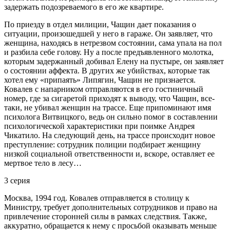
задержать подозреваемого в его же квартире.
По приезду в отдел милиции, Чащин дает показания о
ситуации, произошедшей у него в гараже. Он заявляет, что
женщина, находясь в нетрезвом состоянии, сама упала на пол
и разбила себе голову. Ну а после предъявленного молотка,
которым задержанный добивал Елену на пустыре, он заявляет
о состоянии аффекта. В других же убийствах, которые так
хотел ему «припаять» Липягин, Чащин не признается.
Ковалев с напарником отправляются в его гостиничный
номер, где за сигаретой приходят к выводу, что Чащин, все-
таки, не убивал женщин на трассе. Еще припоминают имя
психолога Витвицкого, ведь он сильно помог в составлении
психологической характеристики при поимке Андрея
Чикатило. На следующий день, на трассе происходит новое
преступление: сотрудник полиции подбирает женщину
низкой социальной ответственности и, вскоре, оставляет ее
мертвое тело в лесу…
3 серия
Москва, 1994 год. Ковалев отправляется в столицу к
Министру, требует дополнительных сотрудников и право на
привлечение сторонней силы в рамках следствия. Также,
аккуратно, обращается к нему с просьбой оказывать меньше