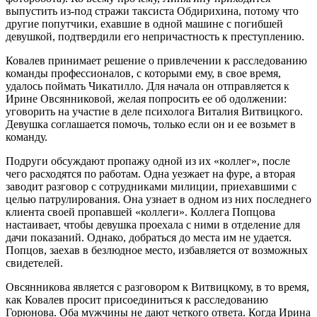
выпустить из-под стражи таксиста Обдирихина, потому что
другие попутчики, ехавшие в одной машине с погибшей
девушкой, подтвердили его непричастность к преступлению.
Ковалев принимает решение о привлечении к расследованию
команды профессионалов, с которыми ему, в свое время,
удалось поймать Чикатилло. Для начала он отправляется к
Ирине Овсянниковой, желая попросить ее об одолжении:
уговорить на участие в деле психолога Виталия Витвицкого.
Девушка соглашается помочь, только если он и ее возьмет в
команду.
Подруги обсуждают пропажу одной из их «коллег», после
чего расходятся по работам. Одна уезжает на фуре, а вторая
заводит разговор с сотрудниками милиции, приехавшими с
целью патрулирования. Она узнает в одном из них последнего
клиента своей пропавшей «коллеги». Коллега Попцова
настаивает, чтобы девушка проехала с ними в отделение для
дачи показаний. Однако, добраться до места им не удается.
Попцов, заехав в безлюдное место, избавляется от возможных
свидетелей.
Овсянникова является с разговором к Витвицкому, в то время,
как Ковалев просит присоединиться к расследованию
Горюнова. Оба мужчины не дают четкого ответа. Когда Ирина