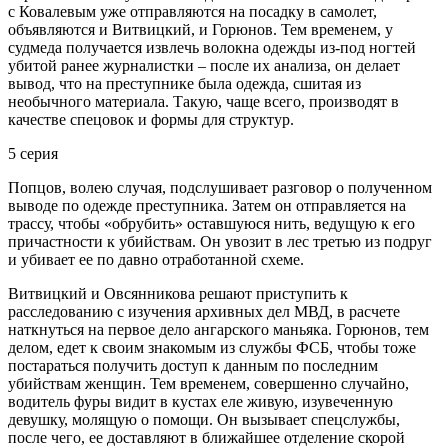
с Ковалевым уже отправляются на посадку в самолет,
объявляются и Витвицкий, и Горюнов. Тем временем, у
судмеда получается извлечь волокна одежды из-под ногтей
убитой ранее журналистки – после их анализа, он делает
вывод, что на преступнике была одежда, сшитая из
необычного материала. Такую, чаще всего, производят в
качестве спецовок и формы для структур.
5 серия
Попцов, волею случая, подслушивает разговор о полученном
выводе по одежде преступника. Затем он отправляется на
трассу, чтобы «обрубить» оставшуюся нить, ведущую к его
причастности к убийствам. Он увозит в лес третью из подруг
и убивает ее по давно отработанной схеме.
Витвицкий и Овсянникова решают приступить к
расследованию с изучения архивных дел МВД, в расчете
наткнуться на первое дело ангарского маньяка. Горюнов, тем
делом, едет к своим знакомым из службы ФСБ, чтобы тоже
постараться получить доступ к данным по последним
убийствам женщин. Тем временем, совершенно случайно,
водитель фуры видит в кустах еле живую, изувеченную
девушку, молящую о помощи. Он вызывает спецслужбы,
после чего, ее доставляют в ближайшее отделение скорой