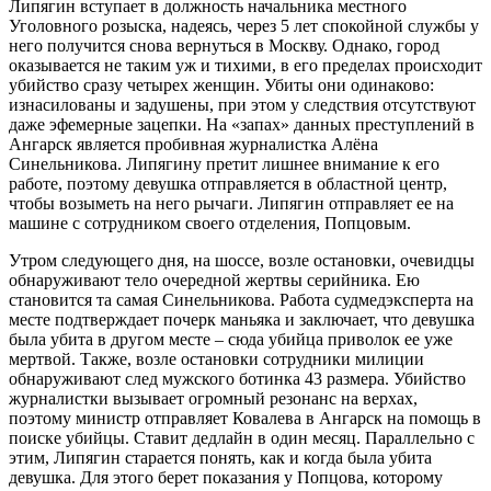
Липягин вступает в должность начальника местного
Уголовного розыска, надеясь, через 5 лет спокойной службы у
него получится снова вернуться в Москву. Однако, город
оказывается не таким уж и тихими, в его пределах происходит
убийство сразу четырех женщин. Убиты они одинаково:
изнасилованы и задушены, при этом у следствия отсутствуют
даже эфемерные зацепки. На «запах» данных преступлений в
Ангарск является пробивная журналистка Алёна
Синельникова. Липягину претит лишнее внимание к его
работе, поэтому девушка отправляется в областной центр,
чтобы возыметь на него рычаги. Липягин отправляет ее на
машине с сотрудником своего отделения, Попцовым.
Утром следующего дня, на шоссе, возле остановки, очевидцы
обнаруживают тело очередной жертвы серийника. Ею
становится та самая Синельникова. Работа судмедэксперта на
месте подтверждает почерк маньяка и заключает, что девушка
была убита в другом месте – сюда убийца приволок ее уже
мертвой. Также, возле остановки сотрудники милиции
обнаруживают след мужского ботинка 43 размера. Убийство
журналистки вызывает огромный резонанс на верхах,
поэтому министр отправляет Ковалева в Ангарск на помощь в
поиске убийцы. Ставит дедлайн в один месяц. Параллельно с
этим, Липягин старается понять, как и когда была убита
девушка. Для этого берет показания у Попцова, которому