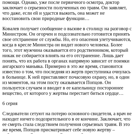
помощи. Однако, уже после первичного осмотра, доктор
заключает о серьезности полученных ею травм. Он заявляет,
что даже, если ей и удастся выжить, она может не
восстановить свои природные функции…
Ковалев получает сообщение о вызове в столицу на разговор с
Министром. Он огорчен и подсознательно готовится принять
свое отстранение от службы. Но, его опасения улетучиваются,
когда в кресле Министра он видит нового человека. Более
того, этот мужчина оказывается его родственником, который
никак не собирается влиять на его отстранение. Лишь дает
понять, что их работа в органах напрямую зависит от поимки
ангарского маньяка. Примерно в это же время, становится
известно о том, что последняя из жертв преступника очнулась
в больнице. К ней приставляют почасовую охрану, но, в один
из моментов, на этом посту оказывается Попцов. Он
пользуется случаем и вводит в ее капельницу постороннее
вещество, от которого у жертвы перестает биться сердце…
6 серия
Следователи сетуют на потерю основного свидетеля, а врач не
находит ничего подозрительного в ее кончине. Заключает, что
ее смерть стала следствием получения серьезных травм. В это
же время, Попцов присматривает себе новую жертву –