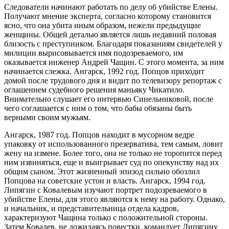
Следователи начинают работать по делу об убийстве Елены.
Получают мнение эксперта, согласно которому становится
ясно, что она убита иным образом, нежели предыдущие
женщины. Общей деталью является лишь недавний половая
близость с преступником. Благодаря показаниям свидетелей у
милиции вырисовывается имя подозреваемого, им
оказывается инженер Андрей Чащин. С этого момента, за ним
начинается слежка. Ангарск, 1992 год. Попцов приходит
домой после трудового дня и видит по телевизору репортаж с
оглашением судебного решения маньяку Чикатило.
Внимательно слушает его интервью Синельниковой, после
чего соглашается с ним о том, что бабы обязаны быть
верными своим мужьям.
Ангарск, 1987 год. Попцов находит в мусорном ведре
упаковку от использованного презерватива, тем самым, ловит
жену на измене. Более того, она не только не торопится перед
ним извиняться, еще и выигрывает суд по опекунству над их
общим сыном. Этот жизненный эпизод сильно обозлил
Попцова на советские устои и власть. Ангарск, 1994 год.
Липягин с Ковалевым изучают портрет подозреваемого в
убийстве Елены, для этого являются к нему на работу. Однако,
и начальник, и представительница отдела кадров,
характеризуют Чащина только с положительной стороны.
Затем Ковалев, не дожидаясь повестки, командует Липягину