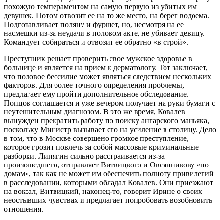
похожую темпераментом на самую первую из убитых им
девушек. Потом отвозит ее на то же место, на берег водоема.
Подготавливает поляну и фуршет, но, несмотря на ее
насмешки из-за неудачи в половом акте, не убивает девицу.
Командует собираться и отвозит ее обратно «в строй».
Преступник решает проверить свое мужское здоровье в
больнице и является на прием к дерматологу. Тот заключает,
что половое бессилие может являться следствием нескольких
факторов. Для более точного определения проблемы,
предлагает ему пройти дополнительное обследование.
Попцов соглашается и уже вечером получает на руки бумаги с
неутешительным диагнозом. В это же время, Ковалев
вынужден прекратить работу по поиску ангарского маньяка,
поскольку Министр вызывает его на усиление в столицу. Дело
в том, что в Москве совершено громкое преступление,
которое грозит повлечь за собой массовые криминальные
разборки. Липягин сильно расстраивается из-за
произошедшего, отправляет Витвицкого и Овсянникову «по
домам», так как не может им обеспечить полноту привилегий
в расследовании, которыми обладал Ковалев. Они приезжают
на вокзал, Витвицкий, наконец-то, говорит Ирине о своих
неостывших чувствах и предлагает попробовать возобновить
отношения.