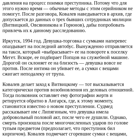
давления на процесс поимки преступника. Потому что для
этого нужно время — обычные методы с этим серийником не
помогут. После разговора, Ковалев наведывается в архив, где
допускается до данных о трех бывших сотрудниках милиции
(Витвицкий, Овсянникова и Горюнов), дабы попробовать
привлечь их к данному расследованию.
Иркутск, 1994 год. Девушка-торговка с сумками наперевес
опаздывает на последний автобус. Вынужденно отправляется
на такси, который «выбрасывает» ее на повороте к поселку
Мегет. Вскоре, ее подбирает Попцов на служебной машине.
Дорогой он склоняет ее на близость — девушка вовсе не
против. После интима он убивает ее, а сумки с вещами
сжигает неподалеку от трупа.
Ковалев делает заход к Витвицкому — тот высказывается
категорически против возобновления их деловых отношений.
Тогда полковник оставляет ему фотографии жертв и
ретируется обратно в Ангарск, где, к этому моменту,
становится известно о новом преступлении. Судмед
рассказывает им с Липягиным, что девушка имела
добровольный половой акт, после чего ее душили. Однако,
смерть произошла после многочисленных ударов по голове
тупым предметом (предполагает, что преступник бил
кирпичом). Ковалев подмечает сгоревшие сумки с вещами,