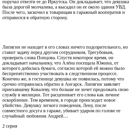
поручал отвезти ее до Иркутска. Он докладывает, что девушка
была дорогой молчалива, а высадил он ее около здания УВД.
После чего, заскочил к товарищам в гаражный кооператив и
отправился в обратную сторону.
Липягин не находит в его словах ничего подозрительного, но
ставит задачу перед другим сотрудником, Трегубовым,
проверить слова Попцова. Спустя некоторое время, он
докладывает начальнику, что Алёна посещала Южина, от
которого добилась бумаги, согласно которой ей можно было
беспрепятственно участвовать в следственном процессе.
Конечно же, в гостинице девушка не появилась, потому что
срочно отправилась обратно в Ангарск. Липягин заявляет
приехавшему Ковалеву, что больше не хочет продолжать свою
службу в милиции. Тот расценивает его слова как личное
оскорбление. Тем временем, в городе происходит новое
убийство. Девушку легкого поведения, Лену, после
совместного досуга в гараже, убивает ударом по голове ее
случайный любовник Андрей…
2 серия