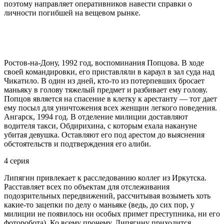
поэтому направляет оперативников навести справки о
личности погибшей на вещевом рынке.
Ростов-на-Дону, 1992 год, воспоминания Попцова. В ходе
своей командировки, его приставляли в караул в зал суда над
Чикатило. В один из дней, кто-то из потерпевших бросает
маньяку в голову тяжелый предмет и разбивает ему голову.
Попцов является на спасение в клетку к арестанту — тот дает
ему посыл для уничтожения всех женщин легкого поведения.
Ангарск, 1994 год. В отделение милиции доставляют
водителя такси, Обдирихина, с которым ехала накануне
убитая девушка. Оставляют его под арестом до выяснения
обстоятельств и подтверждения его алиби.
4 серия
Липягин привлекает к расследованию коллег из Иркутска.
Расставляет всех по объектам для отслеживания
подозрительных передвижений, рассчитывая возыметь хоть
какие-то зацепки по делу о маньяке (ведь, до сих пор, у
милиции не появилось ни особых примет преступника, ни его
фоторобота). Ко всему прочему, Липягину приходится