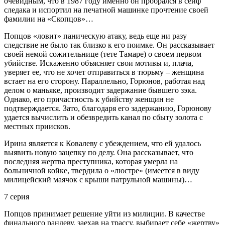
очевидным, что в 1987 году именно он пробрался в сейф
следака и испортил на печатной машинке прочтение своей
фамилии на «Скопцов»…
Попцов «ловит» паническую атаку, ведь еще ни разу
следствие не было так близко к его поимке. Он рассказывает
своей немой сожительнице (тете Тамаре) о своем первом
убийстве. Искаженно объясняет свои мотивы и, плача,
уверяет ее, что не хочет отправиться в тюрьму – женщина
встает на его сторону. Параллельно, Горюнов, работая над
делом о маньяке, производит задержание бывшего зэка.
Однако, его причастность к убийству женщин не
подтверждается. Зато, благодаря его задержанию, Горюнову
удается вычислить и обезвредить канал по сбыту золота с
местных приисков.
Ирина является к Ковалеву с убеждением, что ей удалось
выявить новую зацепку по делу. Она рассказывает, что
последняя жертва преступника, которая умерла на
больничной койке, твердила о «люстре» (имеется в виду
милицейский маячок с крыши патрульной машины)…
7 серия
Попцов принимает решение уйти из милиции. В качестве
финального рандеву, заехав на трассу, выбирает себе «жертву»