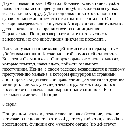
Двумя годами позже, 1996 год. Ковалев, вследствие службы,
появляется на месте преступления (убита молодая девушка,
тело найдено у пруда). Для подполковника это становится
суровым напоминанием его незакрытого гештальта. Он
твердо намеревается вернуться в Ангарск и завершить начатое
дело – начальник не препятствует его инициативе.
Параллельно, Попцов завершает длительно лечение у
венеролога, но его дисфункция никуда не проходит…
Липягин узнает о приезжающей комиссии по нераскрытым
убийствам женщин. К счастью, этой комиссией становятся
Ковалев и Овсянникова. Они докладывают о новых уликах,
которые помогут, наконец-то, поймать реального
преступника. Ирина, в своем рассказе возвращается к первому
преступлению маньяка, в котором фигурировал странный
лист опроса свидетелей с исправленной фамилией сотрудника
милиции. Так вот, у экспертных сотрудников получилось
восстановить изначальный вариант напечатанного. Его
реальная фамилия – Попцов…
8 серия
Попцов по-прежнему лечит свое половое бессилие, пока не
встречает специалиста, который дает ему таблетки, способные
восстановить функции его мужского органа (но действует