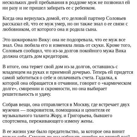
нескольких дней пребывания в роддоме муж не позвонил ей
ни разу и не пришел забирать ее с ребенком.
Когда она вернулась домой, его деловой партнер Соловьев
рассказал ей, что ее муж умер, но он также знал о ее связи с
любовником, от которого она и родила сына.
Это шокировало Вику: она не подозревала, что ее муж все
знал. Она любила его и изменяла лишь от скуки. Кроме того,
Соловьев сообщил, что из-за долгов покойного мужа Вика
должна отдать дом кредиторам.
В итоге, она теряет свой дом из-за долгов, оставшись с
младенцем на руках и приемной дочерью. Теперь ей придется
самой заботиться о себе и оплачивать счета. Гадалка, к
которой она обращается в отчаянии, говорит о «кармическом
долге», смирении и скромности, но она выбирает
решительность и удачу.
Собрав вещи, она отправляется в Москву, где встречает двух
мужчин — покровителя, помощника и ценителя ее
музыкального таланта Жору, и Григорьева, бывшего
спортсмена, переживающего измену жены.
В ее жизни уже было предательство, за которое она винит
только себя. Сможет ли она избежать ошибок во второй раз?