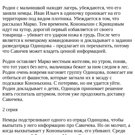
Родин с мальчишкой находят лагерь, убеждаются, что его
заняли немцы. Иван Ильич в одиночку проникает на его
территорию под видом плотника. Убеждается в том, что
рассказал Марко. Тем временем, Кононыхин с Кривцовым
идут на хутор, дорогой первый избавляется от своего
товарища – убивает его ударом ножа в грудь. После чего
является к немецкому командованию и докладывает о задании
разведотряда Одинцова – предлагает их перехватить, потому
что Савичев может владеть ценной информацией.
Родин оставляет Марко местным жителям, но утром, поняв,
что тот ушел без него, мальчишка бежит за ним следом в лес.
Родин очень вовремя нагоняет группу Одинцова, помогает им
отбиться от фашистов, которые загнали их в засаду с
подсказки Кононыхина. С потерями, но им удается уйти.
Родин докладывает о детях, Одинцов принимает решение
взять госпиталь штурмом, потом уже продолжить доставку
Савичева.
2 серия
Немцы подстреливают одного из отряда Одинцова, чтобы
выпытать у него информацию про Савичева. Но он молчит, а
когда выхватывает у Кононыхина нож, его убивают. Среди