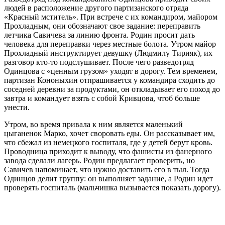
людей в расположение другого партизанского отряда
«Красный мститель». При встрече с их командиром, майором
Прохладным, они обозначают свое задание: переправить
летчика Савичева за линию фронта. Родин просит дать
человека для переправки через местные болота. Утром майор
Прохладный инструктирует девушку (Людмилу Тирияк), их
разговор кто-то подслушивает. После чего разведотряд
Одинцова с «ценным грузом» уходят в дорогу. Тем временем,
партизан Кононыхин отпрашивается у командира сходить до
соседней деревни за продуктами, он откладывает его поход до
завтра и командует взять с собой Кривцова, чтоб больше
унести.
Утром, во время привала к ним является маленький
цыганенок Марко, хочет своровать еды. Он рассказывает им,
что сбежал из немецкого госпиталя, где у детей берут кровь.
Проводница приходит к выводу, что фашисты из фанерного
завода сделали лагерь. Родин предлагает проверить, но
Савичев напоминает, что нужно доставить его в тыл. Тогда
Одинцов делит группу: он выполняет задание, а Родин идет
проверять госпиталь (мальчишка вызывается показать дорогу).