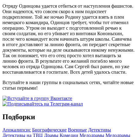
Отряду Одинцова удается отбиться от наступления фашистов.
Они надеются, что совсем скоро к ним подоспеет
подкрепление. Той же ночью Родину удается взять в плен
немецкого командира, Одинцов требует, чтобы тот отменил
операцию. Утром он выходит с подготовленной речью к
своим солдатам, но его убивает из винтовки Кононыхин,
после чего командует всем начинать штурм школы. Савичева
в итоге доставляют за линию фронта, он передает секретные
документы, которые на деле оказываются никому ненужными.
Так он понимает, что его отец просто хотел вытащить за
линию фронта. В результате его желаний погибло много
человек из отряда Одинцова. Сам Сергей был ранен, но уже
восстанавливается в госпитале. Всех детей удалось спасти.
Вступайте в наши группы в социальных сетях, читайте новые
статьи первыми!
Подборки
Апокалипсис
Биографические
Военные
Детективы
Детективы на ТВЦ
Драмы
Комедии
Мелодрамы
Мелодрамы