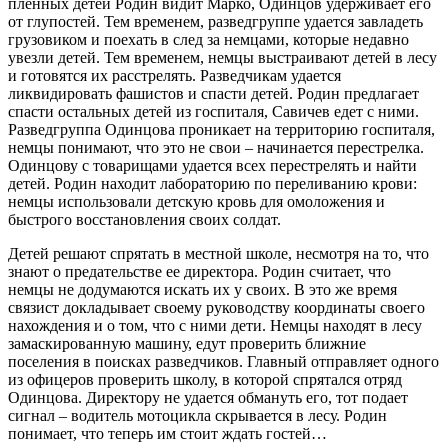
пленных детей Родин видит Марко, Одинцов удерживает его
от глупостей. Тем временем, разведгруппе удается завладеть
грузовиком и поехать в след за немцами, которые недавно
увезли детей. Тем временем, немцы выстраивают детей в лесу
и готовятся их расстрелять. Разведчикам удается
ликвидировать фашистов и спасти детей. Родин предлагает
спасти остальных детей из госпиталя, Савичев едет с ними.
Разведгруппа Одинцова проникает на территорию госпиталя,
немцы понимают, что это не свои – начинается перестрелка.
Одинцову с товарищами удается всех перестрелять и найти
детей. Родин находит лабораторию по переливанию крови:
немцы использовали детскую кровь для омоложения и
быстрого восстановления своих солдат.
Детей решают спрятать в местной школе, несмотря на то, что
знают о предательстве ее директора. Родин считает, что
немцы не додумаются искать их у своих. В это же время
связист докладывает своему руководству координаты своего
нахождения и о том, что с ними дети. Немцы находят в лесу
замаскированную машину, едут проверить ближние
поселения в поисках разведчиков. Главный отправляет одного
из офицеров проверить школу, в которой спрятался отряд
Одинцова. Директору не удается обмануть его, тот подает
сигнал – водитель мотоцикла скрывается в лесу. Родин
понимает, что теперь им стоит ждать гостей…