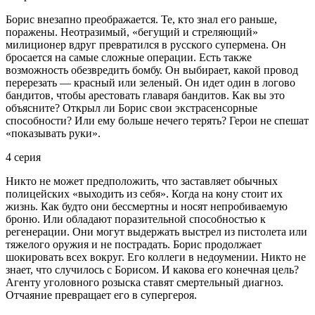
Борис внезапно преображается. Те, кто знал его раньше,
поражены. Неотразимый, «бегущий и стреляющий»
милиционер вдруг превратился в русского супермена. Он
бросается на самые сложные операции. Есть также
возможность обезвредить бомбу. Он выбирает, какой провод
перерезать — красный или зеленый. Он идет один в логово
бандитов, чтобы арестовать главаря бандитов. Как вы это
объясните? Открыл ли Борис свои экстрасенсорные
способности? Или ему больше нечего терять? Герои не спешат
«показывать руки».
4 серия
Никто не может предположить, что заставляет обычных
полицейских «выходить из себя». Когда на кону стоит их
жизнь. Как будто они бессмертны и носят непробиваемую
броню. Или обладают поразительной способностью к
регенерации. Они могут выдержать выстрел из пистолета или
тяжелого оружия и не пострадать. Борис продолжает
шокировать всех вокруг. Его коллеги в недоумении. Никто не
знает, что случилось с Борисом. И какова его конечная цель?
Агенту уголовного розыска ставят смертельный диагноз.
Отчаяние превращает его в супергероя.