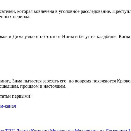
ателей, которая вовлечена в уголовное расследование. Преступ
енных периода.
ов и Дима узнают об этом от Нины и бегут на кладбище. Когда 
юдмилу, Зима пытается зарезать его, но вовремя появляются Крю
асшедшем, прошлом и настоящем.
статьи первыми!
 на ТВЦ
Драмы
Комедии
Мелодрамы
Мелодрамы на Домашнем
М