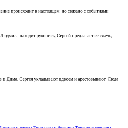
ление происходит в настоящем, но связано с событиями
Людмила находит рукопись, Сергей предлагает ее сжечь,
ков и Дима. Сергея укладывают вдвоем и арестовывают. Люда
истика и ужасы
Триллеры и боевики
Турецкие сериалы