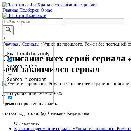
Краткое содержание сериалов
Главная
Подборки
О нас
Главная
/
Сериалы
/
Улики из прошлого. Роман без последней 
Exact matches only
Описание всех серий сериала 
Search in title
чем закончился сериал
Search in content
дата публикации: 20 мая 2025
время на прочтение: 2 мин.
статью подготовил(а): Снежана Кириллова
Оглавление:
Краткое содержание сериала «Улики из прошлого. Роман 