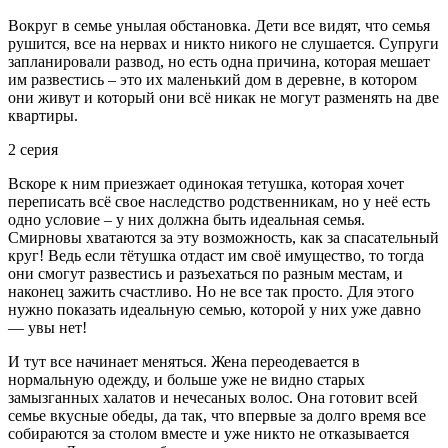
Вокруг в семье унылая обстановка. Дети все видят, что семья
рушится, все на нервах и никто никого не слушается. Супруги
запланировали развод, но есть одна причина, которая мешает
им развестись – это их маленький дом в деревне, в котором
они живут и который они всё никак не могут разменять на две
квартиры.
2 серия
Вскоре к ним приезжает одинокая тетушка, которая хочет
переписать всё свое наследство родственникам, но у неё есть
одно условие – у них должна быть идеальная семья.
Смирновы хватаются за эту возможность, как за спасательный
круг! Ведь если тётушка отдаст им своё имущество, то тогда
они смогут развестись и разъехаться по разным местам, и
наконец зажить счастливо. Но не все так просто. Для этого
нужно показать идеальную семью, которой у них уже давно
— увы нет!
И тут все начинает меняться. Жена переодевается в
нормальную одежду, и больше уже не видно старых
замызганных халатов и нечесаных волос. Она готовит всей
семье вкусные обеды, да так, что впервые за долго время все
собираются за столом вместе и уже никто не отказывается