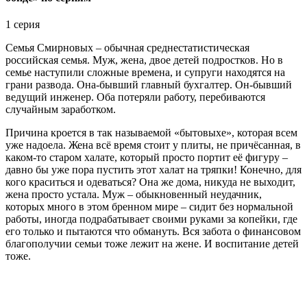
1 серия
Семья Смирновых – обычная среднестатистическая
российская семья. Муж, жена, двое детей подростков. Но в
семье наступили сложные времена, и супруги находятся на
грани развода. Она-бывший главный бухгалтер. Он-бывший
ведущий инженер. Оба потеряли работу, перебиваются
случайным заработком.
Причина кроется в так называемой «бытовыхе», которая всем
уже надоела. Жена всё время стоит у плиты, не причёсанная, в
каком-то старом халате, который просто портит её фигуру –
давно бы уже пора пустить этот халат на тряпки! Конечно, для
кого краситься и одеваться? Она же дома, никуда не выходит,
жена просто устала. Муж – обыкновенный неудачник,
которых много в этом бренном мире – сидит без нормальной
работы, иногда подрабатывает своими руками за копейки, где
его только и пытаются что обмануть. Вся забота о финансовом
благополучии семьи тоже лежит на жене. И воспитание детей
тоже.